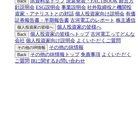
IR資料室トップ
決算発表・FACTBOOK
経営方
Back
針説明会
ESG説明会
事業説明会
社外取締役と機関投
資家・アナリストとの対話
個人投資家向け説明会
有価
証券報告書・半期報告書
古河電工のレポート
株主通信
個人投資家の皆様へ
個人投資家の皆様へ
個人投資家の皆様へトップ
古河電工ってどんな
Back
会社
個人投資家向け説明会
よくいただくご質問
その他のIR情報
その他のIR情報
その他のIR情報トップ
免責事項
よくいただく
Back
ご質問
IRに関するお問い合わせ