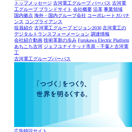
トップメッセージ
古河電工グループ パーパス
古河電
工グループ ブランドサイト
会社概要
沿革
事業領域
国内拠点
海外・国内グループ会社
コーポレートガバナ
ンス
コンプライアンス
役員紹介
古河電工グループ ビジョン2030
古河電工の
デジタルトランスフォーメーション
調達情報
会社紹介動画
技術革新の歩み
Furukawa Electric Platform
あちこち古河
ジェフユナイテッド市原・千葉と古河電
工
古河電工グループパーパス
広告特設サイト