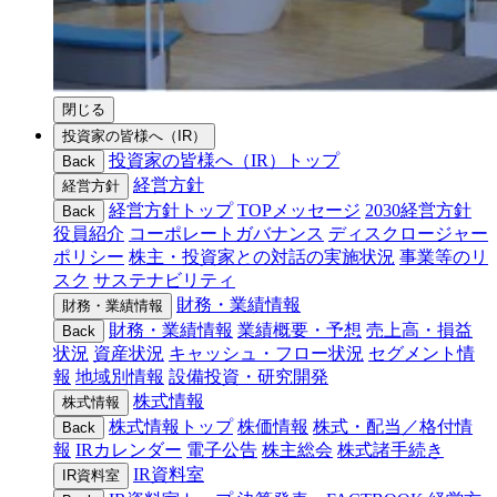
閉じる
投資家の皆様へ（IR）
投資家の皆様へ（IR）トップ
Back
経営方針
経営方針
経営方針トップ
TOPメッセージ
2030経営方針
Back
役員紹介
コーポレートガバナンス
ディスクロージャー
ポリシー
株主・投資家との対話の実施状況
事業等のリ
スク
サステナビリティ
財務・業績情報
財務・業績情報
財務・業績情報
業績概要・予想
売上高・損益
Back
状況
資産状況
キャッシュ・フロー状況
セグメント情
報
地域別情報
設備投資・研究開発
株式情報
株式情報
株式情報トップ
株価情報
株式・配当／格付情
Back
報
IRカレンダー
電子公告
株主総会
株式諸手続き
IR資料室
IR資料室