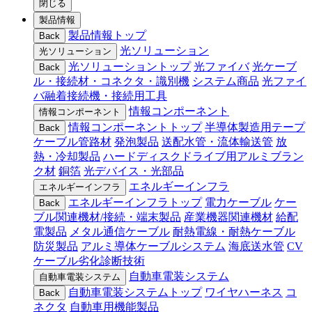
閉じる
製品情報
製品情報トップ
Back
光ソリューション
光ソリューション
光ソリューショントップ
光ファイバ
光ケーブ
Back
ル・接続材・コネクタ・識別機
システム商品
光ファイ
バ融着接続機・接続用工具
情報コンポーネント
情報コンポーネント
情報コンポーネントトップ
半導体製造用テープ
Back
ケーブル管路材
発泡製品
送配水管・流体輸送管
放
熱・冷却製品
ハードディスクドライブ用アルミブラン
ク材
銅箔
光デバイス・光部品
エネルギーインフラ
エネルギーインフラ
エネルギーインフラトップ
電力ケーブル
ケー
Back
ブル関連機材/接続・端末製品
産業機器関連機材
給配
電製品
メタル通信ケーブル
耐熱電線・耐熱ケーブル
防災製品
アルミ導体ケーブルシステム
海底送水管
CV
ケーブル劣化診断技術
自動車電装システム
自動車電装システム
自動車電装システムトップ
ワイヤハーネス
コ
Back
ネクタ
自動車用機能製品