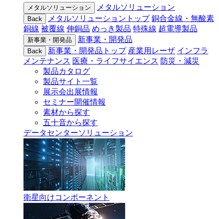
メタルソリューション
メタルソリューション
メタルソリューショントップ
銅合金線・無酸素
Back
銅線
被覆線
伸銅品
めっき製品
特殊線
超電導製品
新事業・開発品
新事業・開発品
新事業・開発品トップ
産業用レーザ
インフラ
Back
メンテナンス
医療・ライフサイエンス
防災・減災
製品カタログ
製品サイト一覧
展示会出展情報
セミナー開催情報
素材から探す
五十音から探す
データセンターソリューション
衛星向けコンポーネント