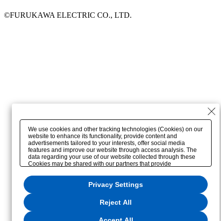
©FURUKAWA ELECTRIC CO., LTD.
We use cookies and other tracking technologies (Cookies) on our
website to enhance its functionality, provide content and
advertisements tailored to your interests, offer social media
features and improve our website through access analysis. The
data regarding your use of our website collected through these
Cookies may be shared with our partners that provide
advertising, social media and/or analytics services. These
partners may combine the data shared by us with other data that
Privacy Settings
you have provided to them or that they have collected from your
use of their services or other websites to analyze and optimize
advertisements delivered to you by businesses other than us on
Reject All
the internet. If you wish to reject the use of all Cookies except for
Strictly Necessary Cookies, please click "Reject All". If you agree
to the use of all Cookies, please click "Accept All". To select your
Accept All