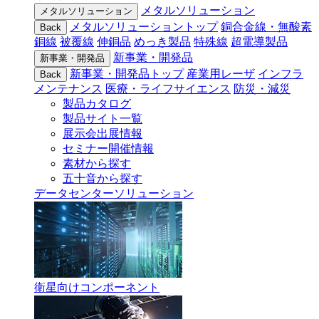
メタルソリューション
メタルソリューション
メタルソリューショントップ
銅合金線・無酸素
Back
銅線
被覆線
伸銅品
めっき製品
特殊線
超電導製品
新事業・開発品
新事業・開発品
新事業・開発品トップ
産業用レーザ
インフラ
Back
メンテナンス
医療・ライフサイエンス
防災・減災
製品カタログ
製品サイト一覧
展示会出展情報
セミナー開催情報
素材から探す
五十音から探す
データセンターソリューション
衛星向けコンポーネント