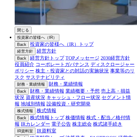
閉じる
投資家の皆様へ（IR）
投資家の皆様へ（IR）トップ
Back
経営方針
経営方針
経営方針トップ
TOPメッセージ
2030経営方針
Back
役員紹介
コーポレートガバナンス
ディスクロージャー
ポリシー
株主・投資家との対話の実施状況
事業等のリ
スク
サステナビリティ
財務・業績情報
財務・業績情報
財務・業績情報
業績概要・予想
売上高・損益
Back
状況
資産状況
キャッシュ・フロー状況
セグメント情
報
地域別情報
設備投資・研究開発
株式情報
株式情報
株式情報トップ
株価情報
株式・配当／格付情
Back
報
IRカレンダー
電子公告
株主総会
株式諸手続き
IR資料室
IR資料室