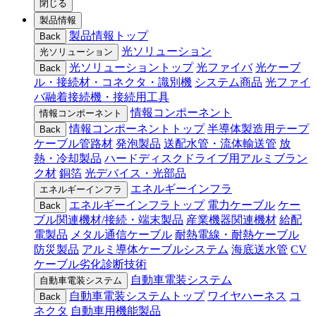
閉じる
製品情報
製品情報トップ
Back
光ソリューション
光ソリューション
光ソリューショントップ
光ファイバ
光ケーブ
Back
ル・接続材・コネクタ・識別機
システム商品
光ファイ
バ融着接続機・接続用工具
情報コンポーネント
情報コンポーネント
情報コンポーネントトップ
半導体製造用テープ
Back
ケーブル管路材
発泡製品
送配水管・流体輸送管
放
熱・冷却製品
ハードディスクドライブ用アルミブラン
ク材
銅箔
光デバイス・光部品
エネルギーインフラ
エネルギーインフラ
エネルギーインフラトップ
電力ケーブル
ケー
Back
ブル関連機材/接続・端末製品
産業機器関連機材
給配
電製品
メタル通信ケーブル
耐熱電線・耐熱ケーブル
防災製品
アルミ導体ケーブルシステム
海底送水管
CV
ケーブル劣化診断技術
自動車電装システム
自動車電装システム
自動車電装システムトップ
ワイヤハーネス
コ
Back
ネクタ
自動車用機能製品