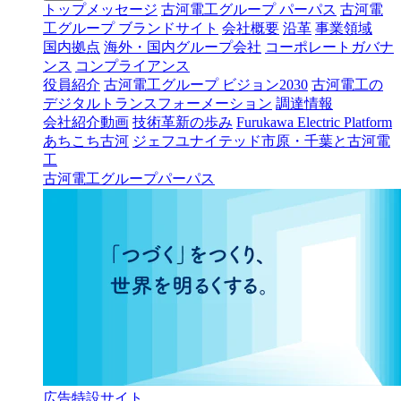
トップメッセージ
古河電工グループ パーパス
古河電
工グループ ブランドサイト
会社概要
沿革
事業領域
国内拠点
海外・国内グループ会社
コーポレートガバナ
ンス
コンプライアンス
役員紹介
古河電工グループ ビジョン2030
古河電工の
デジタルトランスフォーメーション
調達情報
会社紹介動画
技術革新の歩み
Furukawa Electric Platform
あちこち古河
ジェフユナイテッド市原・千葉と古河電
工
古河電工グループパーパス
広告特設サイト