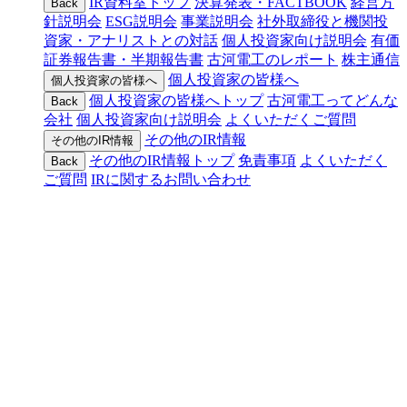
IR資料室トップ
決算発表・FACTBOOK
経営方
Back
針説明会
ESG説明会
事業説明会
社外取締役と機関投
資家・アナリストとの対話
個人投資家向け説明会
有価
証券報告書・半期報告書
古河電工のレポート
株主通信
個人投資家の皆様へ
個人投資家の皆様へ
個人投資家の皆様へトップ
古河電工ってどんな
Back
会社
個人投資家向け説明会
よくいただくご質問
その他のIR情報
その他のIR情報
その他のIR情報トップ
免責事項
よくいただく
Back
ご質問
IRに関するお問い合わせ