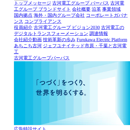
トップメッセージ
古河電工グループ パーパス
古河電
工グループ ブランドサイト
会社概要
沿革
事業領域
国内拠点
海外・国内グループ会社
コーポレートガバナ
ンス
コンプライアンス
役員紹介
古河電工グループ ビジョン2030
古河電工の
デジタルトランスフォーメーション
調達情報
会社紹介動画
技術革新の歩み
Furukawa Electric Platform
あちこち古河
ジェフユナイテッド市原・千葉と古河電
工
古河電工グループパーパス
広告特設サイト