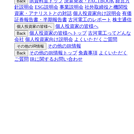
IR資料室トップ
決算発表・FACTBOOK
経営方
Back
針説明会
ESG説明会
事業説明会
社外取締役と機関投
資家・アナリストとの対話
個人投資家向け説明会
有価
証券報告書・半期報告書
古河電工のレポート
株主通信
個人投資家の皆様へ
個人投資家の皆様へ
個人投資家の皆様へトップ
古河電工ってどんな
Back
会社
個人投資家向け説明会
よくいただくご質問
その他のIR情報
その他のIR情報
その他のIR情報トップ
免責事項
よくいただく
Back
ご質問
IRに関するお問い合わせ