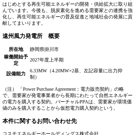
はじめとする再生可能エネルギーの開発・供給拡大に取り組
んでいます。今後も、脱炭素化を進める需要家との連携を強
化し、再生可能エネルギーの普及促進と地域社会の発展に貢
献してまいります。
遠州風力発電所 概要
所在地
静岡県掛川市
稼働開始予
2027年度上半期
定
6.33MW（4.20MW×2基、左記容量に出力抑
設備能力
制）
（注）
「Power Purchase Agreement：電力販売契約」の略
で、需要家が発電事業者から長期にわたって自然エネルギー
の電力を購入する契約。バーチャルPPAは、需要家が環境価
値のみを購入することから仮想電力購入契約という。
本件に関するお問い合わせ先
コスモエネルギーホールディングス株式会社