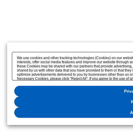
We use cookies and other tracking technologies (Cookies) on our website 
interests, offer social media features and improve our website through a
these Cookies may be shared with our partners that provide advertising,
shared by us with other data that you have provided to them or that they 
optimize advertisements delivered to you by businesses other than us on the
Necessary Cookies, please click "Reject All". If you agree to the use of a
please click
"Privacy Settings"
. You can change your consent or rejection 
website or through the
"Privacy Settings"
button (or link) located in our
P
Priv
R
A