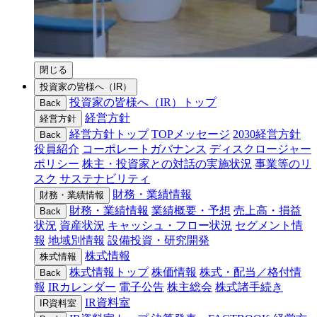
閉じる
投資家の皆様へ（IR）
投資家の皆様へ（IR）トップ
Back
経営方針
経営方針
経営方針トップ
TOPメッセージ
2030経営方針
Back
役員紹介
コーポレートガバナンス
ディスクロージャー
ポリシー
株主・投資家との対話の実施状況
事業等のリ
スク
サステナビリティ
財務・業績情報
財務・業績情報
財務・業績情報
業績概要・予想
売上高・損益
Back
状況
資産状況
キャッシュ・フロー状況
セグメント情
報
地域別情報
設備投資・研究開発
株式情報
株式情報
株式情報トップ
株価情報
株式・配当／格付情
Back
報
IRカレンダー
電子公告
株主総会
株式諸手続き
IR資料室
IR資料室