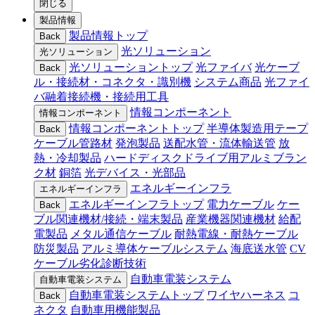
閉じる
製品情報
製品情報トップ
Back
光ソリューション
光ソリューション
光ソリューショントップ
光ファイバ
光ケーブ
Back
ル・接続材・コネクタ・識別機
システム商品
光ファイ
バ融着接続機・接続用工具
情報コンポーネント
情報コンポーネント
情報コンポーネントトップ
半導体製造用テープ
Back
ケーブル管路材
発泡製品
送配水管・流体輸送管
放
熱・冷却製品
ハードディスクドライブ用アルミブラン
ク材
銅箔
光デバイス・光部品
エネルギーインフラ
エネルギーインフラ
エネルギーインフラトップ
電力ケーブル
ケー
Back
ブル関連機材/接続・端末製品
産業機器関連機材
給配
電製品
メタル通信ケーブル
耐熱電線・耐熱ケーブル
防災製品
アルミ導体ケーブルシステム
海底送水管
CV
ケーブル劣化診断技術
自動車電装システム
自動車電装システム
自動車電装システムトップ
ワイヤハーネス
コ
Back
ネクタ
自動車用機能製品