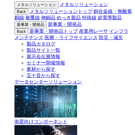
メタルソリューション
メタルソリューション
メタルソリューショントップ
銅合金線・無酸素
Back
銅線
被覆線
伸銅品
めっき製品
特殊線
超電導製品
新事業・開発品
新事業・開発品
新事業・開発品トップ
産業用レーザ
インフラ
Back
メンテナンス
医療・ライフサイエンス
防災・減災
製品カタログ
製品サイト一覧
展示会出展情報
セミナー開催情報
素材から探す
五十音から探す
データセンターソリューション
衛星向けコンポーネント