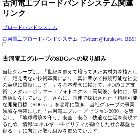
古河電工ブロードバンドシステム関連
リンク
ブロードバンドシステム
古河電工ブロードバンドシステム（Twitter: @furukawa_BBS)
古河電工グループのSDGsへの取り組み
当社グループは、「世紀を超えて培ってきた素材力を核とし
て、絶え間ない技術革新により、真に豊かで持続可能な社会
の実現に貢献します。」を基本理念に掲げて、4つのコア技
術（メタル・ポリマー・フォトニクス・高周波）を軸に、事
業活動をしています。さらに、国連で採択された「持続可能
な開発目標（SDGs）」を念頭に置き、当社グループの事業
領域を明確にした「古河電工グループ ビジョン2030」を策
定し、「地球環境を守り、安全・安心・快適な生活を実現す
るため、情報/エネルギー/モビリティが融合した社会基盤を
創る。」に向けた取り組みを進めています。