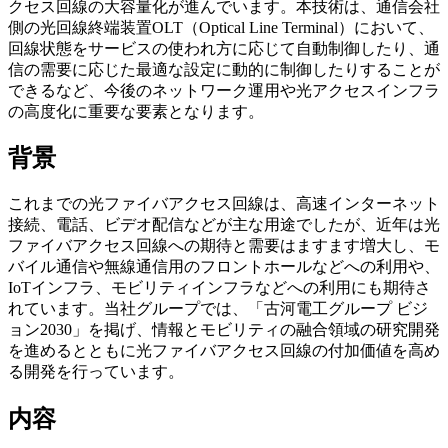
クセス回線の大容量化が進んでいます。本技術は、通信会社
側の光回線終端装置OLT（Optical Line Terminal）において、
回線状態をサービスの使われ方に応じて自動制御したり、通
信の需要に応じた最適な設定に動的に制御したりすることが
できるなど、今後のネットワーク運用や光アクセスインフラ
の高度化に重要な要素となります。
背景
これまでの光ファイバアクセス回線は、高速インターネット
接続、電話、ビデオ配信などが主な用途でしたが、近年は光
ファイバアクセス回線への期待と需要はますます増大し、モ
バイル通信や無線通信用のフロントホールなどへの利用や、
IoTインフラ、モビリティインフラなどへの利用にも期待さ
れています。当社グループでは、「古河電工グループ ビジ
ョン2030」を掲げ、情報とモビリティの融合領域の研究開発
を進めるとともに光ファイバアクセス回線の付加価値を高め
る開発を行っています。
内容