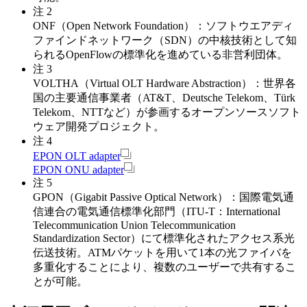
注 2
ONF（Open Network Foundation）：ソフトウエアディ
ファインドネットワーク（SDN）の中核技術として知
られるOpenFlowの標準化を進めている非営利団体。
注 3
VOLTHA（Virtual OLT Hardware Abstraction）：世界各
国の主要通信事業者（AT&T、Deutsche Telekom、Türk
Telekom、NTTなど）が参画するオープンソースソフト
ウェア開発プロジェクト。
注 4
EPON OLT adapter
EPON ONU adapter
注 5
GPON（Gigabit Passive Optical Network）：国際電気通
信連合の電気通信標準化部門（ITU-T：International
Telecommunication Union Telecommunication
Standardization Sector）にて標準化されたアクセス系光
伝送技術。ATMパケットを用いて1本の光ファイバを
多重化することにより、複数のユーザーで共有するこ
とが可能。