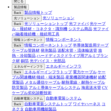
閉じる
製品情報
製品情報トップ
Back
光ソリューション
光ソリューション
光ソリューショントップ
光ファイバ
光ケーブ
Back
ル・接続材・コネクタ・識別機
システム商品
光ファイ
バ融着接続機・接続用工具
情報コンポーネント
情報コンポーネント
情報コンポーネントトップ
半導体製造用テープ
Back
ケーブル管路材
発泡製品
送配水管・流体輸送管
放
熱・冷却製品
ハードディスクドライブ用アルミブラン
ク材
銅箔
光デバイス・光部品
エネルギーインフラ
エネルギーインフラ
エネルギーインフラトップ
電力ケーブル
ケー
Back
ブル関連機材/接続・端末製品
産業機器関連機材
給配
電製品
メタル通信ケーブル
耐熱電線・耐熱ケーブル
防災製品
アルミ導体ケーブルシステム
海底送水管
CV
ケーブル劣化診断技術
自動車電装システム
自動車電装システム
自動車電装システムトップ
ワイヤハーネス
コ
Back
ネクタ
自動車用機能製品