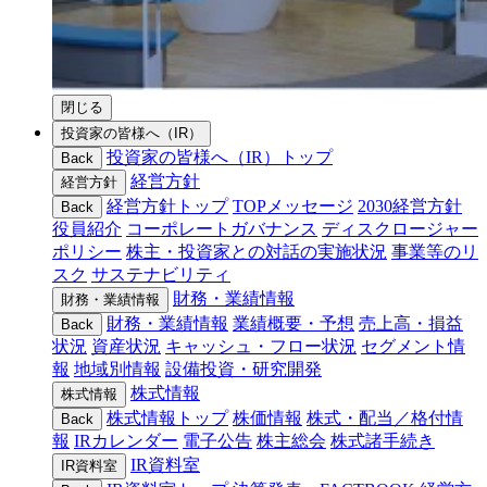
閉じる
投資家の皆様へ（IR）
投資家の皆様へ（IR）トップ
Back
経営方針
経営方針
経営方針トップ
TOPメッセージ
2030経営方針
Back
役員紹介
コーポレートガバナンス
ディスクロージャー
ポリシー
株主・投資家との対話の実施状況
事業等のリ
スク
サステナビリティ
財務・業績情報
財務・業績情報
財務・業績情報
業績概要・予想
売上高・損益
Back
状況
資産状況
キャッシュ・フロー状況
セグメント情
報
地域別情報
設備投資・研究開発
株式情報
株式情報
株式情報トップ
株価情報
株式・配当／格付情
Back
報
IRカレンダー
電子公告
株主総会
株式諸手続き
IR資料室
IR資料室