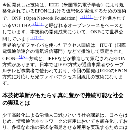
今回開発した技術は、IEEE（米国電気電子学会）により規
格化されているEPONにおける仮想化を実現するための技術
（注2）
で、ONF（Open Network Foundation）
にて推進されて
（注3）
いるVOLTHA
と呼ばれるオープンソースをベースと
しています。本技術の開発成果について、ONFにて世界公
（注4）
開しています
。
世界的な光ファイバを使ったアクセス回線は、ITU-T（国際
電気通信連合の電気通信部門）などで推進して策定された
（注5）
GPON
方式と、IEEEなどが推進して策定されたEPON
方式があります。日本ではIEEE方式が通信事業者やケーブ
ルテレビ事業者で使われており、今回の開発はIEEEのEPON
方式に対応した光ファイバアクセス回線用の技術になりま
す。
本技術革新がもたらす真に豊かで持続可能な社会
の実現とは
少子高齢化による労働人口減少という社会課題は、日本をは
じめ、情報通信ネットワークの運用においても顕在化してお
り、多様な市場の要求を満足させる運用を実現するためには