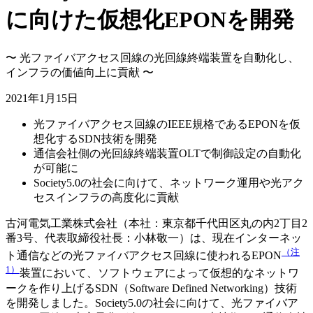
に向けた仮想化EPONを開発
〜 光ファイバアクセス回線の光回線終端装置を自動化し、
インフラの価値向上に貢献 〜
2021年1月15日
光ファイバアクセス回線のIEEE規格であるEPONを仮
想化するSDN技術を開発
通信会社側の光回線終端装置OLTで制御設定の自動化
が可能に
Society5.0の社会に向けて、ネットワーク運用や光アク
セスインフラの高度化に貢献
古河電気工業株式会社（本社：東京都千代田区丸の内2丁目2
番3号、代表取締役社長：小林敬一）は、現在インターネッ
（注
ト通信などの光ファイバアクセス回線に使われるEPON
1）
装置において、ソフトウェアによって仮想的なネットワ
ークを作り上げるSDN（Software Defined Networking）技術
を開発しました。Society5.0の社会に向けて、光ファイバア