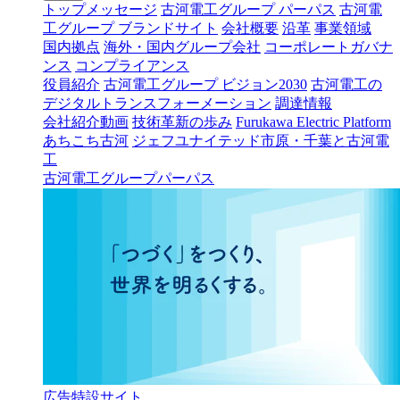
トップメッセージ
古河電工グループ パーパス
古河電
工グループ ブランドサイト
会社概要
沿革
事業領域
国内拠点
海外・国内グループ会社
コーポレートガバナ
ンス
コンプライアンス
役員紹介
古河電工グループ ビジョン2030
古河電工の
デジタルトランスフォーメーション
調達情報
会社紹介動画
技術革新の歩み
Furukawa Electric Platform
あちこち古河
ジェフユナイテッド市原・千葉と古河電
工
古河電工グループパーパス
広告特設サイト