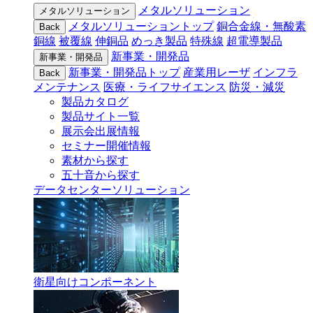
メタルソリューション
メタルソリューション
メタルソリューショントップ
銅合金線・無酸素
Back
銅線
被覆線
伸銅品
めっき製品
特殊線
超電導製品
新事業・開発品
新事業・開発品
新事業・開発品トップ
産業用レーザ
インフラ
Back
メンテナンス
医療・ライフサイエンス
防災・減災
製品カタログ
製品サイト一覧
展示会出展情報
セミナー開催情報
素材から探す
五十音から探す
データセンターソリューション
衛星向けコンポーネント