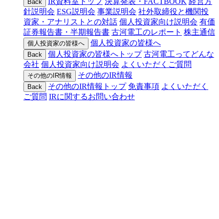
IR資料室トップ
決算発表・FACTBOOK
経営方
Back
針説明会
ESG説明会
事業説明会
社外取締役と機関投
資家・アナリストとの対話
個人投資家向け説明会
有価
証券報告書・半期報告書
古河電工のレポート
株主通信
個人投資家の皆様へ
個人投資家の皆様へ
個人投資家の皆様へトップ
古河電工ってどんな
Back
会社
個人投資家向け説明会
よくいただくご質問
その他のIR情報
その他のIR情報
その他のIR情報トップ
免責事項
よくいただく
Back
ご質問
IRに関するお問い合わせ