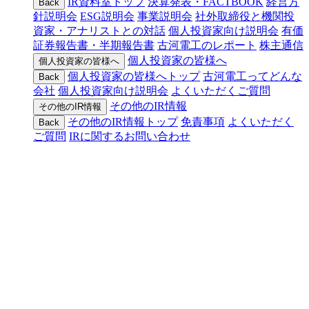
IR資料室トップ
決算発表・FACTBOOK
経営方
Back
針説明会
ESG説明会
事業説明会
社外取締役と機関投
資家・アナリストとの対話
個人投資家向け説明会
有価
証券報告書・半期報告書
古河電工のレポート
株主通信
個人投資家の皆様へ
個人投資家の皆様へ
個人投資家の皆様へトップ
古河電工ってどんな
Back
会社
個人投資家向け説明会
よくいただくご質問
その他のIR情報
その他のIR情報
その他のIR情報トップ
免責事項
よくいただく
Back
ご質問
IRに関するお問い合わせ