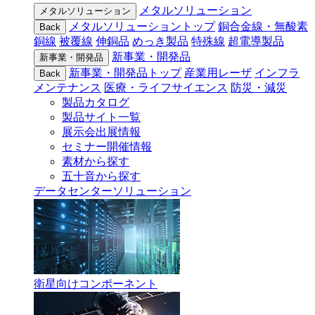
メタルソリューション
メタルソリューション
メタルソリューショントップ
銅合金線・無酸素
Back
銅線
被覆線
伸銅品
めっき製品
特殊線
超電導製品
新事業・開発品
新事業・開発品
新事業・開発品トップ
産業用レーザ
インフラ
Back
メンテナンス
医療・ライフサイエンス
防災・減災
製品カタログ
製品サイト一覧
展示会出展情報
セミナー開催情報
素材から探す
五十音から探す
データセンターソリューション
衛星向けコンポーネント