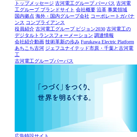
トップメッセージ
古河電工グループ パーパス
古河電
工グループ ブランドサイト
会社概要
沿革
事業領域
国内拠点
海外・国内グループ会社
コーポレートガバナ
ンス
コンプライアンス
役員紹介
古河電工グループ ビジョン2030
古河電工の
デジタルトランスフォーメーション
調達情報
会社紹介動画
技術革新の歩み
Furukawa Electric Platform
あちこち古河
ジェフユナイテッド市原・千葉と古河電
工
古河電工グループパーパス
広告特設サイト