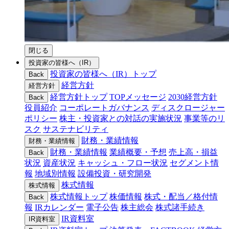
閉じる
投資家の皆様へ（IR）
投資家の皆様へ（IR）トップ
Back
経営方針
経営方針
経営方針トップ
TOPメッセージ
2030経営方針
Back
役員紹介
コーポレートガバナンス
ディスクロージャー
ポリシー
株主・投資家との対話の実施状況
事業等のリ
スク
サステナビリティ
財務・業績情報
財務・業績情報
財務・業績情報
業績概要・予想
売上高・損益
Back
状況
資産状況
キャッシュ・フロー状況
セグメント情
報
地域別情報
設備投資・研究開発
株式情報
株式情報
株式情報トップ
株価情報
株式・配当／格付情
Back
報
IRカレンダー
電子公告
株主総会
株式諸手続き
IR資料室
IR資料室