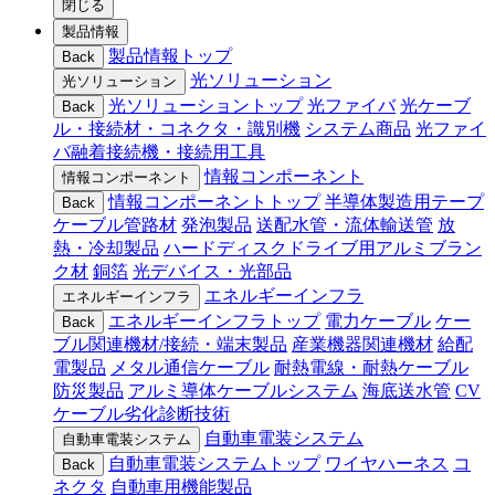
閉じる
製品情報
製品情報トップ
Back
光ソリューション
光ソリューション
光ソリューショントップ
光ファイバ
光ケーブ
Back
ル・接続材・コネクタ・識別機
システム商品
光ファイ
バ融着接続機・接続用工具
情報コンポーネント
情報コンポーネント
情報コンポーネントトップ
半導体製造用テープ
Back
ケーブル管路材
発泡製品
送配水管・流体輸送管
放
熱・冷却製品
ハードディスクドライブ用アルミブラン
ク材
銅箔
光デバイス・光部品
エネルギーインフラ
エネルギーインフラ
エネルギーインフラトップ
電力ケーブル
ケー
Back
ブル関連機材/接続・端末製品
産業機器関連機材
給配
電製品
メタル通信ケーブル
耐熱電線・耐熱ケーブル
防災製品
アルミ導体ケーブルシステム
海底送水管
CV
ケーブル劣化診断技術
自動車電装システム
自動車電装システム
自動車電装システムトップ
ワイヤハーネス
コ
Back
ネクタ
自動車用機能製品