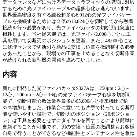
データセンタなどにおけるデータトラフィックの増加に対応
するために光ファイバケーブルの超多心化が進んでいます。
世界最高密度を有する細径超多心6,912心の光ファイバケー
ブルを接続するためには２倍の13,824心を切断してから融着
接続を行う必要があり、光ファイバカッタの切断刃は急速に
損耗します。当社従来機では、光ファイバ2,000心ごとに工
具を用いて切断刃のポジションを更新、また、48,000心ごと
に修理センタで切断刃を新品に交換し位置を微調整する必要
があったことから、現場での工事を止めることなく切断作業
が続けられる新型機の開発を進めていました。
内容
新たに開発した光ファイバカッタS327Aは、250µm：2心～
12心、200µm：2心～16心の光ファイバテープ心線を切断可
能で、切断可能心数は業界最多の65,000心と従来機比で約
35％増加しました。作業台に置いても片手で持っても切断可
能な使いやすい設計で、切断刃のポジション（26ポジショ
ン）は工具を必要とせずにダイヤルを回すことにより簡単に
更新することが可能です。刃の交換・位置の微調整もお客様
自身で行うことができるなど機能性とメンテナンス性を兼ね