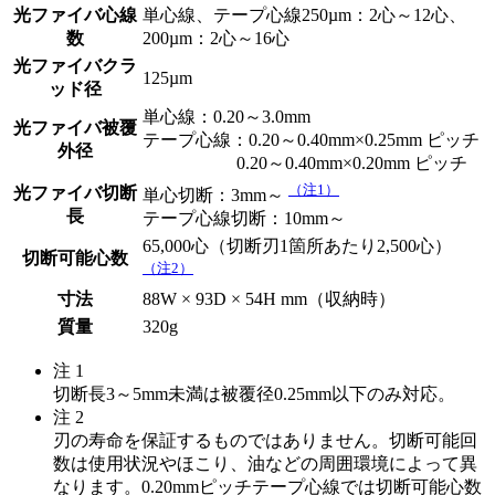
光ファイバ心線
単心線、テープ心線250µm：2心～12心、
数
200µm：2心～16心
光ファイバクラ
125µm
ッド径
単心線：0.20～3.0mm
光ファイバ被覆
テープ心線：0.20～0.40mm×0.25mm ピッチ
外径
0.20～0.40mm×0.20mm ピッチ
（注1）
光ファイバ切断
単心切断：3mm～
長
テープ心線切断：10mm～
65,000心（切断刃1箇所あたり2,500心）
切断可能心数
（注2）
寸法
88W × 93D × 54H mm（収納時）
質量
320g
注 1
切断長3～5mm未満は被覆径0.25mm以下のみ対応。
注 2
刃の寿命を保証するものではありません。切断可能回
数は使用状況やほこり、油などの周囲環境によって異
なります。0.20mmピッチテープ心線では切断可能心数