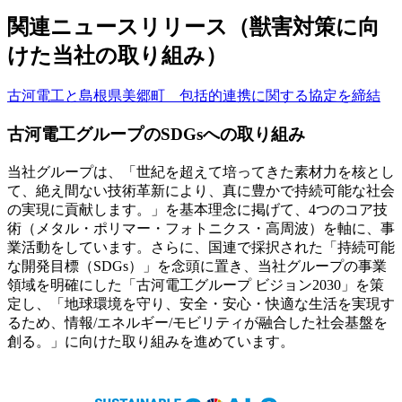
関連ニュースリリース（獣害対策に向
けた当社の取り組み）
古河電工と島根県美郷町 包括的連携に関する協定を締結
古河電工グループのSDGsへの取り組み
当社グループは、「世紀を超えて培ってきた素材力を核とし
て、絶え間ない技術革新により、真に豊かで持続可能な社会
の実現に貢献します。」を基本理念に掲げて、4つのコア技
術（メタル・ポリマー・フォトニクス・高周波）を軸に、事
業活動をしています。さらに、国連で採択された「持続可能
な開発目標（SDGs）」を念頭に置き、当社グループの事業
領域を明確にした「古河電工グループ ビジョン2030」を策
定し、「地球環境を守り、安全・安心・快適な生活を実現す
るため、情報/エネルギー/モビリティが融合した社会基盤を
創る。」に向けた取り組みを進めています。