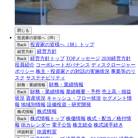
閉じる
投資家の皆様へ（IR）
投資家の皆様へ（IR）トップ
Back
経営方針
経営方針
経営方針トップ
TOPメッセージ
2030経営方針
Back
役員紹介
コーポレートガバナンス
ディスクロージャー
ポリシー
株主・投資家との対話の実施状況
事業等のリ
スク
サステナビリティ
財務・業績情報
財務・業績情報
財務・業績情報
業績概要・予想
売上高・損益
Back
状況
資産状況
キャッシュ・フロー状況
セグメント情
報
地域別情報
設備投資・研究開発
株式情報
株式情報
株式情報トップ
株価情報
株式・配当／格付情
Back
報
IRカレンダー
電子公告
株主総会
株式諸手続き
IR資料室
IR資料室