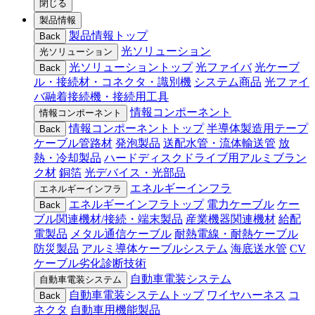
閉じる
製品情報
製品情報トップ
Back
光ソリューション
光ソリューション
光ソリューショントップ
光ファイバ
光ケーブ
Back
ル・接続材・コネクタ・識別機
システム商品
光ファイ
バ融着接続機・接続用工具
情報コンポーネント
情報コンポーネント
情報コンポーネントトップ
半導体製造用テープ
Back
ケーブル管路材
発泡製品
送配水管・流体輸送管
放
熱・冷却製品
ハードディスクドライブ用アルミブラン
ク材
銅箔
光デバイス・光部品
エネルギーインフラ
エネルギーインフラ
エネルギーインフラトップ
電力ケーブル
ケー
Back
ブル関連機材/接続・端末製品
産業機器関連機材
給配
電製品
メタル通信ケーブル
耐熱電線・耐熱ケーブル
防災製品
アルミ導体ケーブルシステム
海底送水管
CV
ケーブル劣化診断技術
自動車電装システム
自動車電装システム
自動車電装システムトップ
ワイヤハーネス
コ
Back
ネクタ
自動車用機能製品