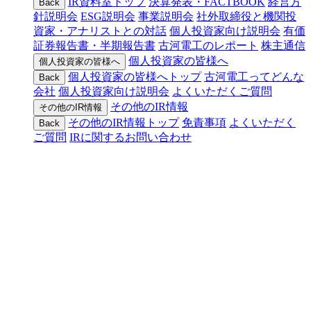
IR資料室トップ
決算発表・FACTBOOK
経営方
Back
針説明会
ESG説明会
事業説明会
社外取締役と機関投
資家・アナリストとの対話
個人投資家向け説明会
有価
証券報告書・半期報告書
古河電工のレポート
株主通信
個人投資家の皆様へ
個人投資家の皆様へ
個人投資家の皆様へトップ
古河電工ってどんな
Back
会社
個人投資家向け説明会
よくいただくご質問
その他のIR情報
その他のIR情報
その他のIR情報トップ
免責事項
よくいただく
Back
ご質問
IRに関するお問い合わせ