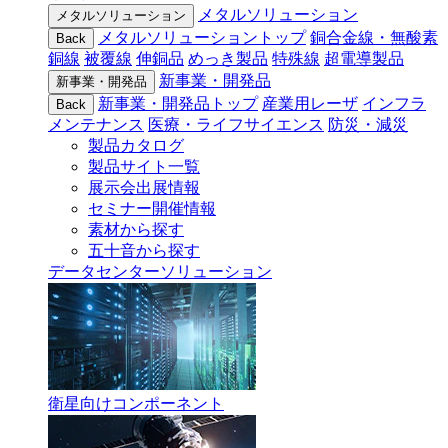
メタルソリューション
メタルソリューション
メタルソリューショントップ
銅合金線・無酸素
Back
銅線
被覆線
伸銅品
めっき製品
特殊線
超電導製品
新事業・開発品
新事業・開発品
新事業・開発品トップ
産業用レーザ
インフラ
Back
メンテナンス
医療・ライフサイエンス
防災・減災
製品カタログ
製品サイト一覧
展示会出展情報
セミナー開催情報
素材から探す
五十音から探す
データセンターソリューション
衛星向けコンポーネント