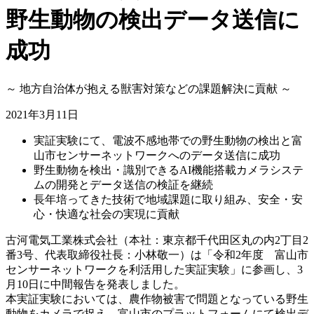
野生動物の検出データ送信に
成功
～ 地方自治体が抱える獣害対策などの課題解決に貢献 ～
2021年3月11日
実証実験にて、電波不感地帯での野生動物の検出と富
山市センサーネットワークへのデータ送信に成功
野生動物を検出・識別できるAI機能搭載カメラシステ
ムの開発とデータ送信の検証を継続
長年培ってきた技術で地域課題に取り組み、安全・安
心・快適な社会の実現に貢献
古河電気工業株式会社（本社：東京都千代田区丸の内2丁目2
番3号、代表取締役社長：小林敬一）は「令和2年度 富山市
センサーネットワークを利活用した実証実験」に参画し、3
月10日に中間報告を発表しました。
本実証実験においては、農作物被害で問題となっている野生
動物をカメラで捉え、富山市のプラットフォームにて検出デ