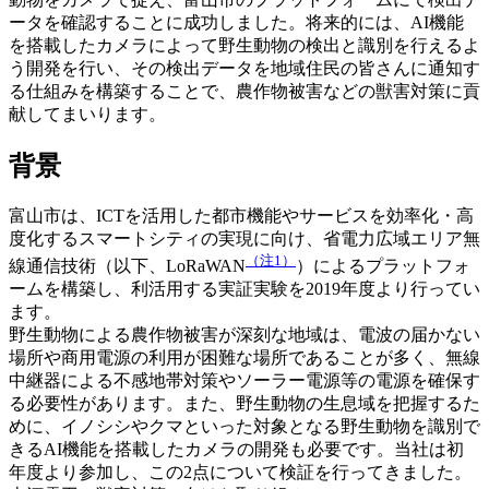
ータを確認することに成功しました。将来的には、AI機能
を搭載したカメラによって野生動物の検出と識別を行えるよ
う開発を行い、その検出データを地域住民の皆さんに通知す
る仕組みを構築することで、農作物被害などの獣害対策に貢
献してまいります。
背景
富山市は、ICTを活⽤した都市機能やサービスを効率化・⾼
度化するスマートシティの実現に向け、省電⼒広域エリア無
（注1）
線通信技術（以下、LoRaWAN
）によるプラットフォ
ームを構築し、利活用する実証実験を2019年度より行ってい
ます。
野生動物による農作物被害が深刻な地域は、電波の届かない
場所や商用電源の利用が困難な場所であることが多く、無線
中継器による不感地帯対策やソーラー電源等の電源を確保す
る必要性があります。また、野生動物の生息域を把握するた
めに、イノシシやクマといった対象となる野生動物を識別で
きるAI機能を搭載したカメラの開発も必要です。当社は初
年度より参加し、この2点について検証を行ってきました。