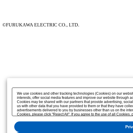
©FURUKAWA ELECTRIC CO., LTD.
We use cookies and other tracking technologies (Cookies) on our website 
interests, offer social media features and improve our website through a
Cookies may be shared with our partners that provide advertising, soci
us with other data that you have provided to them or that they have colle
advertisements delivered to you by businesses other than us on the interne
Cookies, please click "Reject All". If you agree to the use of all Cookies,
"Privacy Settings"
. You can change your consent or rejection settings at a
the
"Privacy Settings"
button (or link) located in our
Privacy Policy
or the 
Pri