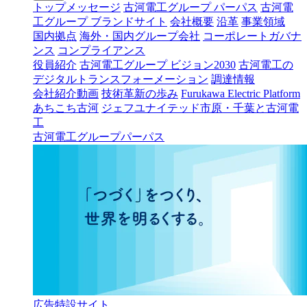
トップメッセージ
古河電工グループ パーパス
古河電
工グループ ブランドサイト
会社概要
沿革
事業領域
国内拠点
海外・国内グループ会社
コーポレートガバナ
ンス
コンプライアンス
役員紹介
古河電工グループ ビジョン2030
古河電工の
デジタルトランスフォーメーション
調達情報
会社紹介動画
技術革新の歩み
Furukawa Electric Platform
あちこち古河
ジェフユナイテッド市原・千葉と古河電
工
古河電工グループパーパス
広告特設サイト