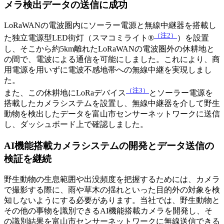
メラ検出データの送信に成功
LoRaWANの電波圏内にソーラー電源と無線中継器を搭載し
（注2）
た独立電源型LED街灯（スマコミライト®
）を設置
し、そこから約5km離れたLoRaWANの電波圏外の休耕地と
の間で、電波による通信を可能にしました。これにより、商
用電源を用いずに電波不感地帯への無線中継を実現しまし
た。
（注3）
また、この休耕地にLoRaデバイス
とソーラー電源を
搭載したカメラシステムを設置し、無線中継器を介して野生
動物を検出したデータを富山市センサーネットワークに送信
し、ダッシュボード上で確認しました。
AI機能搭載カメラシステムの開発とデータ送信の
検証を継続
野生動物の生息範囲や出没頻度を把握するためには、カメラ
で撮影する際に、雨や草木の揺れといった目的外の対象を検
知しないようにする必要があります。当社では、野生動物と
その他の事物を識別できるAI機能搭載カメラを開発し、そ
の識別結果を富山市センサーネットワークに無線送信できる