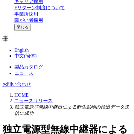
キャリア採用
Fリターン制度について
事業所採用
障がい者採用
閉じる
English
中文(簡体)
製品カタログ
ニュース
お問い合わせ
HOME
ニュースリリース
独立電源型無線中継器による野生動物の検出データ送
信に成功
独立電源型無線中継器による