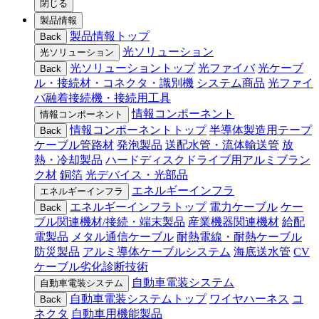
閉じる
製品情報
製品情報トップ
Back
光ソリューション
光ソリューション
光ソリューショントップ
光ファイバ
光ケーブ
Back
ル・接続材・コネクタ・識別機
システム商品
光ファイ
バ融着接続機・接続用工具
情報コンポーネント
情報コンポーネント
情報コンポーネントトップ
半導体製造用テープ
Back
ケーブル管路材
発泡製品
送配水管・流体輸送管
放
熱・冷却製品
ハードディスクドライブ用アルミブラン
ク材
銅箔
光デバイス・光部品
エネルギーインフラ
エネルギーインフラ
エネルギーインフラトップ
電力ケーブル
ケー
Back
ブル関連機材/接続・端末製品
産業機器関連機材
給配
電製品
メタル通信ケーブル
耐熱電線・耐熱ケーブル
防災製品
アルミ導体ケーブルシステム
海底送水管
CV
ケーブル劣化診断技術
自動車電装システム
自動車電装システム
自動車電装システムトップ
ワイヤハーネス
コ
Back
ネクタ
自動車用機能製品