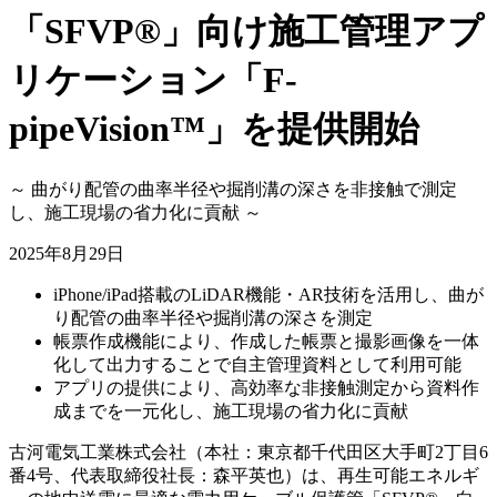
「SFVP®」向け施工管理アプ
リケーション「F-
pipeVision™」を提供開始
～ 曲がり配管の曲率半径や掘削溝の深さを非接触で測定
し、施工現場の省力化に貢献 ～
2025年8月29日
iPhone/iPad搭載のLiDAR機能・AR技術を活用し、曲が
り配管の曲率半径や掘削溝の深さを測定
帳票作成機能により、作成した帳票と撮影画像を一体
化して出力することで自主管理資料として利用可能
アプリの提供により、高効率な非接触測定から資料作
成までを一元化し、施工現場の省力化に貢献
古河電気工業株式会社（本社：東京都千代田区大手町2丁目6
番4号、代表取締役社長：森平英也）は、再生可能エネルギ