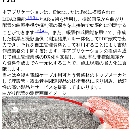
本アプリケーションは、iPhoneまたはiPadに搭載された
（注3）
LiDAR機能
とAR技術を活用し、撮影画像から曲がり
配管の曲率半径や掘削溝の深さを非接触で効率的に測定する
（注4）
ことができます
。また、帳票作成機能を用いて、作成
した帳票と撮影画像（測定結果）を一体化してPDF形式で出
力でき、それを自主管理資料として利用することにより書類
作成業務の手間も省けます。本アプリケーションの提供を通
じて施工管理業務のDX化を支援し、高効率な非接触測定か
ら資料作成までを一元化することで、施工現場の省力化に貢
献します。
当社は今後も電線ケーブル用可とう管路材のトップメーカと
して埋設管・露出管や関連製品の技術開発に取り組み、信頼
性の高い製品とサービスを提案してまいります。
曲がり配管の測定画面イメージ