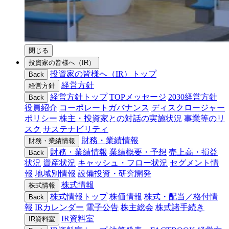
閉じる
投資家の皆様へ（IR）
投資家の皆様へ（IR）トップ
Back
経営方針
経営方針
経営方針トップ
TOPメッセージ
2030経営方針
Back
役員紹介
コーポレートガバナンス
ディスクロージャー
ポリシー
株主・投資家との対話の実施状況
事業等のリ
スク
サステナビリティ
財務・業績情報
財務・業績情報
財務・業績情報
業績概要・予想
売上高・損益
Back
状況
資産状況
キャッシュ・フロー状況
セグメント情
報
地域別情報
設備投資・研究開発
株式情報
株式情報
株式情報トップ
株価情報
株式・配当／格付情
Back
報
IRカレンダー
電子公告
株主総会
株式諸手続き
IR資料室
IR資料室