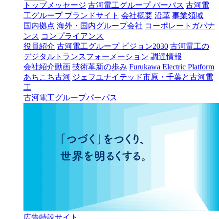
トップメッセージ
古河電工グループ パーパス
古河電
工グループ ブランドサイト
会社概要
沿革
事業領域
国内拠点
海外・国内グループ会社
コーポレートガバナ
ンス
コンプライアンス
役員紹介
古河電工グループ ビジョン2030
古河電工の
デジタルトランスフォーメーション
調達情報
会社紹介動画
技術革新の歩み
Furukawa Electric Platform
あちこち古河
ジェフユナイテッド市原・千葉と古河電
工
古河電工グループパーパス
広告特設サイト