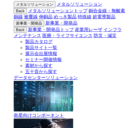
メタルソリューション
メタルソリューション
メタルソリューショントップ
銅合金線・無酸素
Back
銅線
被覆線
伸銅品
めっき製品
特殊線
超電導製品
新事業・開発品
新事業・開発品
新事業・開発品トップ
産業用レーザ
インフラ
Back
メンテナンス
医療・ライフサイエンス
防災・減災
製品カタログ
製品サイト一覧
展示会出展情報
セミナー開催情報
素材から探す
五十音から探す
データセンターソリューション
衛星向けコンポーネント