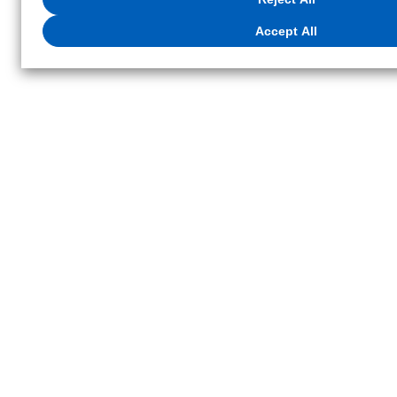
left of this website or through the
"Privacy Settings"
button (or link) locat
the website footer.
Accept All