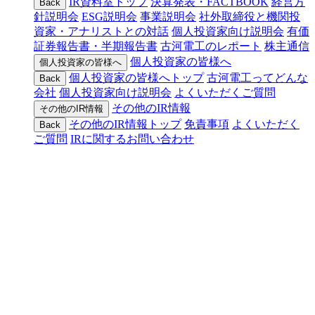
IR資料室トップ
決算発表・FACTBOOK
経営方
Back
針説明会
ESG説明会
事業説明会
社外取締役と機関投
資家・アナリストとの対話
個人投資家向け説明会
有価
証券報告書・半期報告書
古河電工のレポート
株主通信
個人投資家の皆様へ
個人投資家の皆様へ
個人投資家の皆様へトップ
古河電工ってどんな
Back
会社
個人投資家向け説明会
よくいただくご質問
その他のIR情報
その他のIR情報
その他のIR情報トップ
免責事項
よくいただく
Back
ご質問
IRに関するお問い合わせ