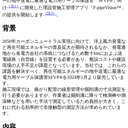
ーの地中送電に最適な電力用ケーブル保護管「SFVP®」向
（注1）
け
に開発した埋設管施工管理アプリ「F-pipeVision™」
（注2）
の提供を開始します
。
背景
2050年カーボンニュートラル実現に向けて、洋上風力発電な
ど再生可能エネルギーの普及拡大が期待されるなか、発電適
地から各電力会社の系統につなげるため数十kmにおよぶ送
電線路（自営線）を設置する必要があり、敷設コストや建設
現場の人手不足が課題となっています。当社では、これらの
課題を解決すべく、再生可能エネルギーの地中送電に最適な
電力用ケーブル保護管SFVP®を2024年1月より販売していま
す。
施工現場では、曲がり配管の線形管理や掘削溝の寸法測定を
行う必要がありますが、作業者は掘削溝に降りて検測棒や測
深棒などを用いた手法で測定しているため負担が大きく、こ
れに代わる効率的で非接触型の測定方法が求められていま
す。
内容