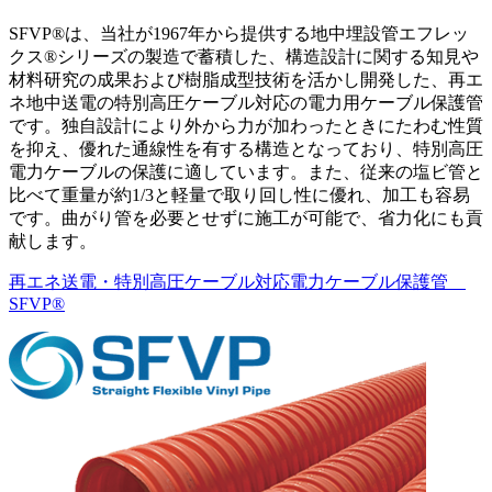
SFVP®は、当社が1967年から提供する地中埋設管エフレッ
クス®シリーズの製造で蓄積した、構造設計に関する知見や
材料研究の成果および樹脂成型技術を活かし開発した、再エ
ネ地中送電の特別高圧ケーブル対応の電力用ケーブル保護管
です。独自設計により外から力が加わったときにたわむ性質
を抑え、優れた通線性を有する構造となっており、特別高圧
電力ケーブルの保護に適しています。また、従来の塩ビ管と
比べて重量が約1/3と軽量で取り回し性に優れ、加工も容易
です。曲がり管を必要とせずに施工が可能で、省力化にも貢
献します。
再エネ送電・特別高圧ケーブル対応電力ケーブル保護管
SFVP®