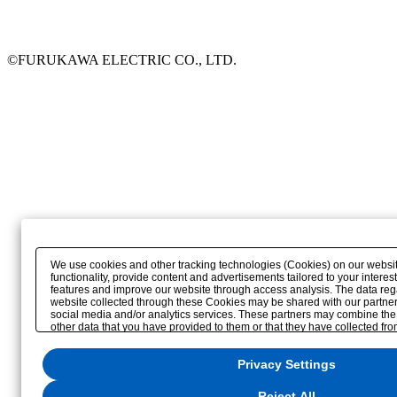
©FURUKAWA ELECTRIC CO., LTD.
We use cookies and other tracking technologies (Cookies) on our websit
functionality, provide content and advertisements tailored to your interest
features and improve our website through access analysis. The data reg
website collected through these Cookies may be shared with our partners
social media and/or analytics services. These partners may combine the
other data that you have provided to them or that they have collected fro
services or other websites to analyze and optimize advertisements deli
other than us on the internet. If you wish to reject the use of all Cookies ex
Privacy Settings
Necessary Cookies, please click "Reject All". If you agree to the use of a
"Accept All". To select your preferences for each purpose, please click
"P
change your consent or rejection settings at any time via the hover butto
Reject All