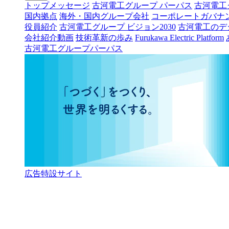
トップメッセージ
古河電工グループ パーパス
古河電工
国内拠点
海外・国内グループ会社
コーポレートガバナ
役員紹介
古河電工グループ ビジョン2030
古河電工のデ
会社紹介動画
技術革新の歩み
Furukawa Electric Platform
古河電工グループパーパス
広告特設サイト