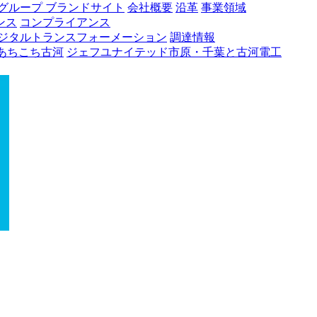
グループ ブランドサイト
会社概要
沿革
事業領域
ンス
コンプライアンス
ジタルトランスフォーメーション
調達情報
あちこち古河
ジェフユナイテッド市原・千葉と古河電工