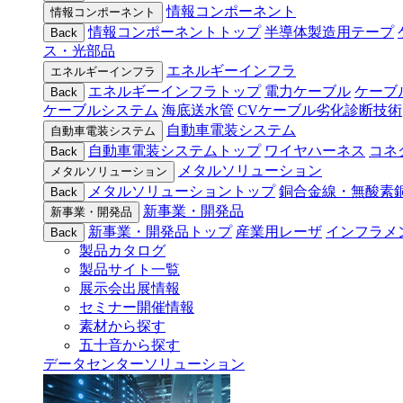
情報コンポーネント
情報コンポーネント
情報コンポーネントトップ
半導体製造用テープ
Back
ス・光部品
エネルギーインフラ
エネルギーインフラ
エネルギーインフラトップ
電力ケーブル
ケーブ
Back
ケーブルシステム
海底送水管
CVケーブル劣化診断技術
自動車電装システム
自動車電装システム
自動車電装システムトップ
ワイヤハーネス
コネ
Back
メタルソリューション
メタルソリューション
メタルソリューショントップ
銅合金線・無酸素
Back
新事業・開発品
新事業・開発品
新事業・開発品トップ
産業用レーザ
インフラメ
Back
製品カタログ
製品サイト一覧
展示会出展情報
セミナー開催情報
素材から探す
五十音から探す
データセンターソリューション