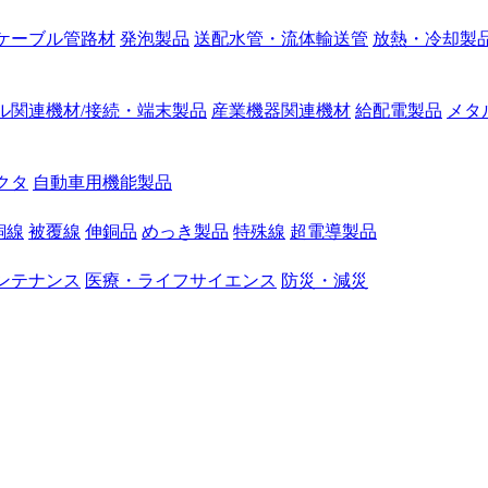
ケーブル管路材
発泡製品
送配水管・流体輸送管
放熱・冷却製
ル関連機材/接続・端末製品
産業機器関連機材
給配電製品
メタ
クタ
自動車用機能製品
銅線
被覆線
伸銅品
めっき製品
特殊線
超電導製品
ンテナンス
医療・ライフサイエンス
防災・減災