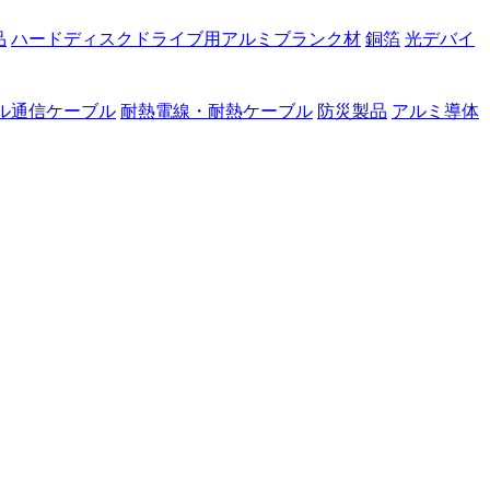
品
ハードディスクドライブ用アルミブランク材
銅箔
光デバイ
ル通信ケーブル
耐熱電線・耐熱ケーブル
防災製品
アルミ導体