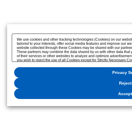
We use cookies and other tracking technologies (Cookies) on our website
tailored to your interests, offer social media features and improve our w
website collected through these Cookies may be shared with our partners 
These partners may combine the data shared by us with other data that y
of their services or other websites to analyze and optimize advertisement
you wish to reject the use of all Cookies except for Strictly Necessary Cook
please click "Accept All". To select your preferences for each purpose, p
rejection settings at any time via the hover button displayed at the bottom
Privacy S
located in our
Privacy Policy
or the website footer.
Reject
Accept