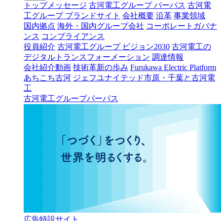
トップメッセージ
古河電工グループ パーパス
古河電
工グループ ブランドサイト
会社概要
沿革
事業領域
国内拠点
海外・国内グループ会社
コーポレートガバナ
ンス
コンプライアンス
役員紹介
古河電工グループ ビジョン2030
古河電工の
デジタルトランスフォーメーション
調達情報
会社紹介動画
技術革新の歩み
Furukawa Electric Platform
あちこち古河
ジェフユナイテッド市原・千葉と古河電
工
古河電工グループパーパス
広告特設サイト