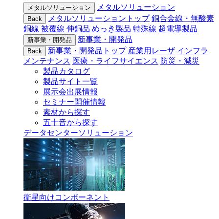
メタルソリューション
メタルソリューション
メタルソリューショントップ
銅合金線・無酸素
Back
銅線
被覆線
伸銅品
めっき製品
特殊線
超電導製品
新事業・開発品
新事業・開発品
新事業・開発品トップ
産業用レーザ
インフラ
Back
メンテナンス
医療・ライフサイエンス
防災・減災
製品カタログ
製品サイト一覧
展示会出展情報
セミナー開催情報
素材から探す
五十音から探す
データセンターソリューション
衛星向けコンポーネント