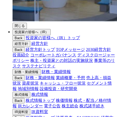
閉じる
投資家の皆様へ（IR）
投資家の皆様へ（IR）トップ
Back
経営方針
経営方針
経営方針トップ
TOPメッセージ
2030経営方針
Back
役員紹介
コーポレートガバナンス
ディスクロージャー
ポリシー
株主・投資家との対話の実施状況
事業等のリ
スク
サステナビリティ
財務・業績情報
財務・業績情報
財務・業績情報
業績概要・予想
売上高・損益
Back
状況
資産状況
キャッシュ・フロー状況
セグメント情
報
地域別情報
設備投資・研究開発
株式情報
株式情報
株式情報トップ
株価情報
株式・配当／格付情
Back
報
IRカレンダー
電子公告
株主総会
株式諸手続き
IR資料室
IR資料室