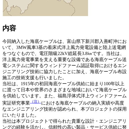
内容
今回納入した海底ケーブルは、富山県下新川郡入善町沖にお
いて、3MW風車3基の着床式洋上風力発電設備と陸上送電網
をつなぐもので、電圧階級22kV総延長3.8㎞です。当社は、
洋上風力発電事業を支える重要な設備である海底ケーブル送
電システムに関するウィンドファーム認証取得におけるエン
ジニアリング技術に協力したことに加え、海底ケーブル布設
施工の技術支援も行いました。
当社は、1915年の初回海底ケーブル供給に始まり100年以上
に渡って日本や世界のさまざまな地域において海底ケーブル
を供給しています。また、福島浮体式洋上ウィンドファーム
（注）
実証研究事業
における海底ケーブルの納入実績や高度
なエンジニアリング技術が認められ、本プロジェクトの採用
にいたりました。
当社は本プロジェクトで得られた貴重な設計・エンジニアリ
ングの経験を活かし、信頼性の高い製品・サービス供給に努