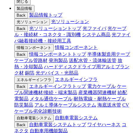
閉じる
製品情報
製品情報トップ
Back
光ソリューション
光ソリューション
光ソリューショントップ
光ファイバ
光ケーブ
Back
ル・接続材・コネクタ・識別機
システム商品
光ファイ
バ融着接続機・接続用工具
情報コンポーネント
情報コンポーネント
情報コンポーネントトップ
半導体製造用テープ
Back
ケーブル管路材
発泡製品
送配水管・流体輸送管
放
熱・冷却製品
ハードディスクドライブ用アルミブラン
ク材
銅箔
光デバイス・光部品
エネルギーインフラ
エネルギーインフラ
エネルギーインフラトップ
電力ケーブル
ケー
Back
ブル関連機材/接続・端末製品
産業機器関連機材
給配
電製品
メタル通信ケーブル
耐熱電線・耐熱ケーブル
防災製品
アルミ導体ケーブルシステム
海底送水管
CV
ケーブル劣化診断技術
自動車電装システム
自動車電装システム
自動車電装システムトップ
ワイヤハーネス
コ
Back
ネクタ
自動車用機能製品