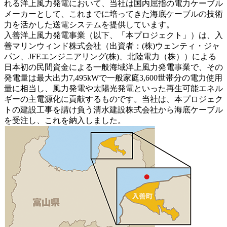
れる洋上風力発電において、当社は国内屈指の電力ケーブル
メーカーとして、これまでに培ってきた海底ケーブルの技術
力を活かした送電システムを提供しています。
入善洋上風力発電事業（以下、「本プロジェクト」）は、入
善マリンウィンド株式会社（出資者：(株)ウェンティ・ジャ
パン、JFEエンジニアリング(株)、北陸電力（株））による
日本初の民間資金による一般海域洋上風力発電事業で、その
発電量は最大出力7,495kWで一般家庭3,600世帯分の電力使用
量に相当し、風力発電や太陽光発電といった再生可能エネル
ギーの主電源化に貢献するものです。当社は、本プロジェク
トの建設工事を請け負う清水建設株式会社から海底ケーブル
を受注し、これを納入しました。