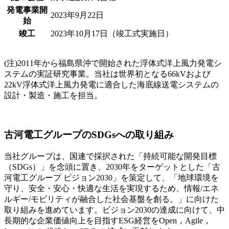
発電事業開
2023年9月22日
始
竣工
2023年10月17日（竣工式実施日）
(注)
2011年から福島県沖で開始された浮体式洋上風力発電シ
ステムの実証研究事業。当社は世界初となる66kVおよび
22kV浮体式洋上風力発電に適合した海底線送電システムの
設計・製造・施工を担当。
古河電工グループのSDGsへの取り組み
当社グループは、国連で採択された「持続可能な開発目標
（SDGs）」を念頭に置き、2030年をターゲットとした「古
河電工グループ ビジョン2030」を策定して、「地球環境を
守り、安全・安心・快適な生活を実現するため、情報/エネ
ルギー/モビリティが融合した社会基盤を創る。」に向けた
取り組みを進めています。ビジョン2030の達成に向けて、中
長期的な企業価値向上を目指すESG経営をOpen，Agile，