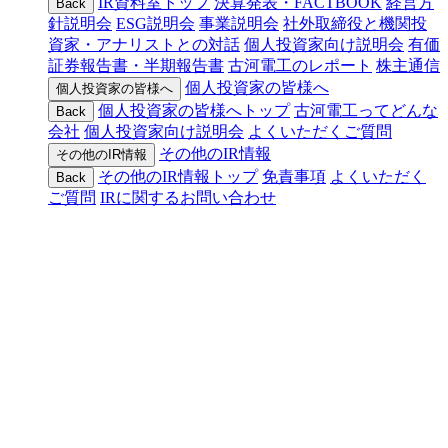
IR資料室トップ
決算発表・FACTBOOK
経営方
Back
針説明会
ESG説明会
事業説明会
社外取締役と機関投
資家・アナリストとの対話
個人投資家向け説明会
有価
証券報告書・半期報告書
古河電工のレポート
株主通信
個人投資家の皆様へ
個人投資家の皆様へ
個人投資家の皆様へトップ
古河電工ってどんな
Back
会社
個人投資家向け説明会
よくいただくご質問
その他のIR情報
その他のIR情報
その他のIR情報トップ
免責事項
よくいただく
Back
ご質問
IRに関するお問い合わせ