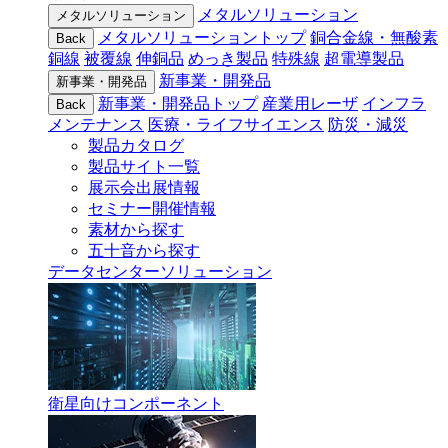
メタルソリューション
メタルソリューション
メタルソリューショントップ
銅合金線・無酸素
Back
銅線
被覆線
伸銅品
めっき製品
特殊線
超電導製品
新事業・開発品
新事業・開発品
新事業・開発品トップ
産業用レーザ
インフラ
Back
メンテナンス
医療・ライフサイエンス
防災・減災
製品カタログ
製品サイト一覧
展示会出展情報
セミナー開催情報
素材から探す
五十音から探す
データセンターソリューション
衛星向けコンポーネント