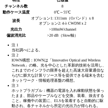
特性
仕様値
チャンネル数
8
動作ケース温度
0℃～55℃
オプション1: 1311nm（Oバンド）x 8
波長
オプション2: 4-λ CWDM x 2
光出力
>100mW/channel
偏波消光比
>20 dB（Slow軸）
注 1
当社調べによる。
注 2
IOWN構想：IOWNは「Innovative Optical and Wireless
Network」の略。光を中心とした革新的技術を活用し、
これまでのインフラの限界を超えた高速大容量通信な
らびに膨大な計算リソース等を提供できる端末を含む
ネットワーク・情報処理基盤の構想。
注 3
ホットプラガブル：機器の電源を入れ稼動状態を保っ
たまま、部品やケーブルなどを交換、装着、抜去する
こと。稼働中の装置に、ELSを装着すると自動的に駆
動され、各チャネルから所定の光出力が得られる。