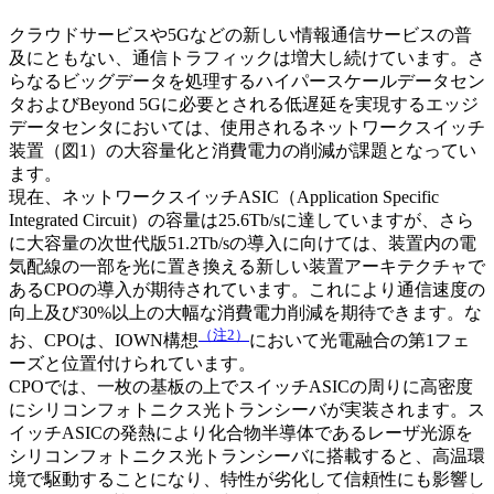
クラウドサービスや5Gなどの新しい情報通信サービスの普
及にともない、通信トラフィックは増大し続けています。さ
らなるビッグデータを処理するハイパースケールデータセン
タおよびBeyond 5Gに必要とされる低遅延を実現するエッジ
データセンタにおいては、使用されるネットワークスイッチ
装置（図1）の大容量化と消費電力の削減が課題となってい
ます。
現在、ネットワークスイッチASIC（Application Specific
Integrated Circuit）の容量は25.6Tb/sに達していますが、さら
に大容量の次世代版51.2Tb/sの導入に向けては、装置内の電
気配線の一部を光に置き換える新しい装置アーキテクチャで
あるCPOの導入が期待されています。これにより通信速度の
向上及び30%以上の大幅な消費電力削減を期待できます。な
（注2）
お、CPOは、IOWN構想
において光電融合の第1フェ
ーズと位置付けられています。
CPOでは、一枚の基板の上でスイッチASICの周りに高密度
にシリコンフォトニクス光トランシーバが実装されます。ス
イッチASICの発熱により化合物半導体であるレーザ光源を
シリコンフォトニクス光トランシーバに搭載すると、高温環
境で駆動することになり、特性が劣化して信頼性にも影響し