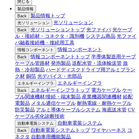
閉じる
製品情報
製品情報トップ
Back
光ソリューション
光ソリューション
光ソリューショントップ
光ファイバ
光ケーブ
Back
ル・接続材・コネクタ・識別機
システム商品
光ファイ
バ融着接続機・接続用工具
情報コンポーネント
情報コンポーネント
情報コンポーネントトップ
半導体製造用テープ
Back
ケーブル管路材
発泡製品
送配水管・流体輸送管
放
熱・冷却製品
ハードディスクドライブ用アルミブラン
ク材
銅箔
光デバイス・光部品
エネルギーインフラ
エネルギーインフラ
エネルギーインフラトップ
電力ケーブル
ケー
Back
ブル関連機材/接続・端末製品
産業機器関連機材
給配
電製品
メタル通信ケーブル
耐熱電線・耐熱ケーブル
防災製品
アルミ導体ケーブルシステム
海底送水管
CV
ケーブル劣化診断技術
自動車電装システム
自動車電装システム
自動車電装システムトップ
ワイヤハーネス
コ
Back
ネクタ
自動車用機能製品