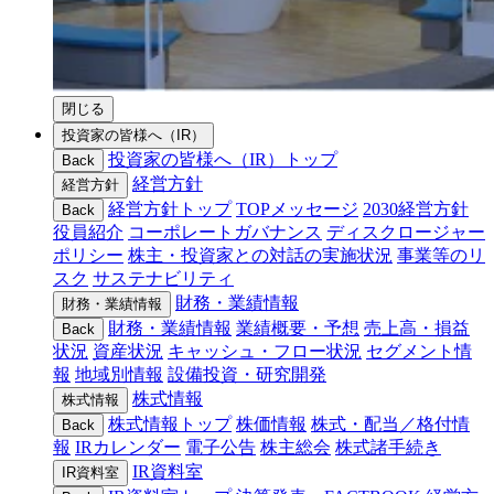
閉じる
投資家の皆様へ（IR）
投資家の皆様へ（IR）トップ
Back
経営方針
経営方針
経営方針トップ
TOPメッセージ
2030経営方針
Back
役員紹介
コーポレートガバナンス
ディスクロージャー
ポリシー
株主・投資家との対話の実施状況
事業等のリ
スク
サステナビリティ
財務・業績情報
財務・業績情報
財務・業績情報
業績概要・予想
売上高・損益
Back
状況
資産状況
キャッシュ・フロー状況
セグメント情
報
地域別情報
設備投資・研究開発
株式情報
株式情報
株式情報トップ
株価情報
株式・配当／格付情
Back
報
IRカレンダー
電子公告
株主総会
株式諸手続き
IR資料室
IR資料室