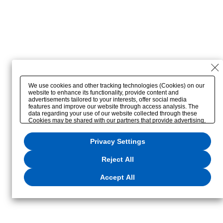
We use cookies and other tracking technologies (Cookies) on our
website to enhance its functionality, provide content and
advertisements tailored to your interests, offer social media
features and improve our website through access analysis. The
data regarding your use of our website collected through these
Cookies may be shared with our partners that provide advertising,
social media and/or analytics services. These partners may
combine the data shared by us with other data that you have
Privacy Settings
provided to them or that they have collected from your use of their
services or other websites to analyze and optimize
advertisements delivered to you by businesses other than us on
Reject All
the internet. If you wish to reject the use of all Cookies except for
Strictly Necessary Cookies, please click "Reject All". If you agree
to the use of all Cookies, please click "Accept All". To select your
Accept All
preferences for each purpose, please click
"Privacy Settings"
. You
can change your consent or rejection settings at any time via the
hover button displayed at the bottom left of this website or through
the
"Privacy Settings"
button (or link) located in our
Privacy Policy
or the website footer.