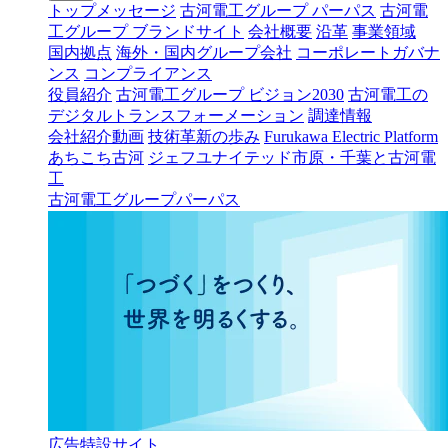
トップメッセージ
古河電工グループ パーパス
古河電
工グループ ブランドサイト
会社概要
沿革
事業領域
国内拠点
海外・国内グループ会社
コーポレートガバナ
ンス
コンプライアンス
役員紹介
古河電工グループ ビジョン2030
古河電工の
デジタルトランスフォーメーション
調達情報
会社紹介動画
技術革新の歩み
Furukawa Electric Platform
あちこち古河
ジェフユナイテッド市原・千葉と古河電
工
古河電工グループパーパス
広告特設サイト