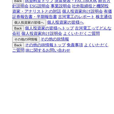
IR資料室トップ
決算発表・FACTBOOK
経営方
Back
針説明会
ESG説明会
事業説明会
社外取締役と機関投
資家・アナリストとの対話
個人投資家向け説明会
有価
証券報告書・半期報告書
古河電工のレポート
株主通信
個人投資家の皆様へ
個人投資家の皆様へ
個人投資家の皆様へトップ
古河電工ってどんな
Back
会社
個人投資家向け説明会
よくいただくご質問
その他のIR情報
その他のIR情報
その他のIR情報トップ
免責事項
よくいただく
Back
ご質問
IRに関するお問い合わせ