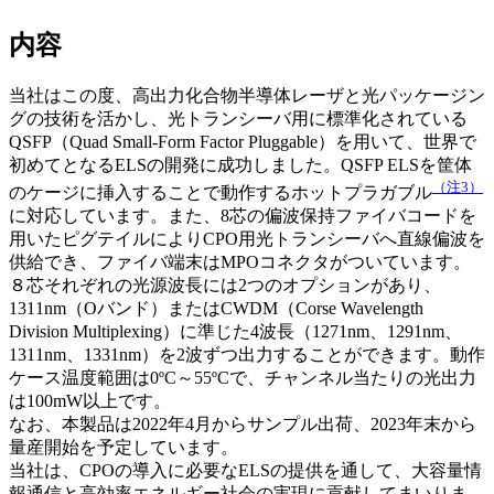
内容
当社はこの度、高出力化合物半導体レーザと光パッケージン
グの技術を活かし、光トランシーバ用に標準化されている
QSFP（Quad Small-Form Factor Pluggable）を用いて、世界で
初めてとなるELSの開発に成功しました。QSFP ELSを筐体
（注3）
のケージに挿入することで動作するホットプラガブル
に対応しています。また、8芯の偏波保持ファイバコードを
用いたピグテイルによりCPO用光トランシーバへ直線偏波を
供給でき、ファイバ端末はMPOコネクタがついています。
８芯それぞれの光源波長には2つのオプションがあり、
1311nm（Oバンド）またはCWDM（Corse Wavelength
Division Multiplexing）に準じた4波長（1271nm、1291nm、
1311nm、1331nm）を2波ずつ出力することができます。動作
ケース温度範囲は0ºC～55ºCで、チャンネル当たりの光出力
は100mW以上です。
なお、本製品は2022年4月からサンプル出荷、2023年末から
量産開始を予定しています。
当社は、CPOの導入に必要なELSの提供を通して、大容量情
報通信と高効率エネルギー社会の実現に貢献してまいりま