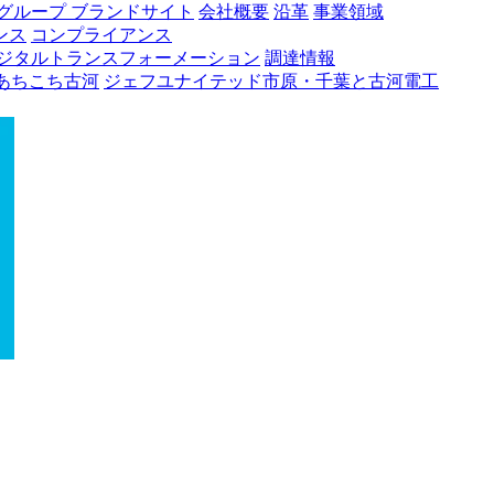
グループ ブランドサイト
会社概要
沿革
事業領域
ンス
コンプライアンス
ジタルトランスフォーメーション
調達情報
あちこち古河
ジェフユナイテッド市原・千葉と古河電工