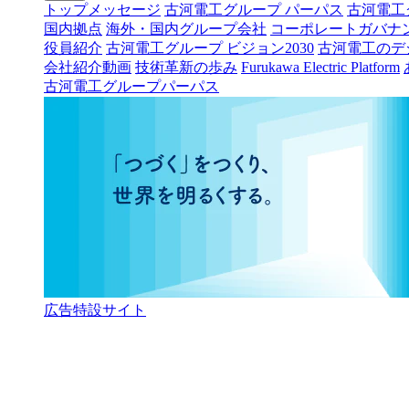
トップメッセージ
古河電工グループ パーパス
古河電工
国内拠点
海外・国内グループ会社
コーポレートガバナ
役員紹介
古河電工グループ ビジョン2030
古河電工のデ
会社紹介動画
技術革新の歩み
Furukawa Electric Platform
古河電工グループパーパス
広告特設サイト