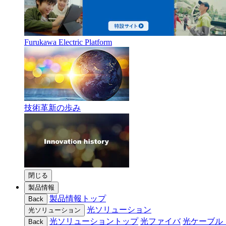
Furukawa Electric Platform
技術革新の歩み
閉じる
製品情報
製品情報トップ
Back
光ソリューション
光ソリューション
光ソリューショントップ
光ファイバ
光ケーブル
Back