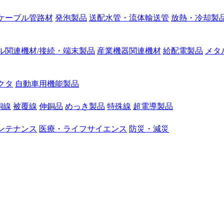
ケーブル管路材
発泡製品
送配水管・流体輸送管
放熱・冷却製
ル関連機材/接続・端末製品
産業機器関連機材
給配電製品
メタ
クタ
自動車用機能製品
銅線
被覆線
伸銅品
めっき製品
特殊線
超電導製品
ンテナンス
医療・ライフサイエンス
防災・減災