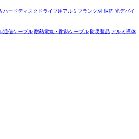
品
ハードディスクドライブ用アルミブランク材
銅箔
光デバイ
ル通信ケーブル
耐熱電線・耐熱ケーブル
防災製品
アルミ導体