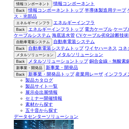
情報コンポーネント
情報コンポーネント
情報コンポーネントトップ
半導体製造用テープ
Back
ス・光部品
エネルギーインフラ
エネルギーインフラ
エネルギーインフラトップ
電力ケーブル
ケーブ
Back
ケーブルシステム
海底送水管
CVケーブル劣化診断技術
自動車電装システム
自動車電装システム
自動車電装システムトップ
ワイヤハーネス
コネ
Back
メタルソリューション
メタルソリューション
メタルソリューショントップ
銅合金線・無酸素
Back
新事業・開発品
新事業・開発品
新事業・開発品トップ
産業用レーザ
インフラメ
Back
製品カタログ
製品サイト一覧
展示会出展情報
セミナー開催情報
素材から探す
五十音から探す
データセンターソリューション