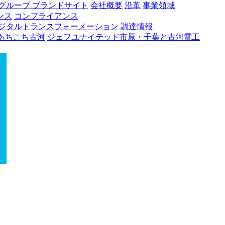
グループ ブランドサイト
会社概要
沿革
事業領域
ンス
コンプライアンス
ジタルトランスフォーメーション
調達情報
あちこち古河
ジェフユナイテッド市原・千葉と古河電工