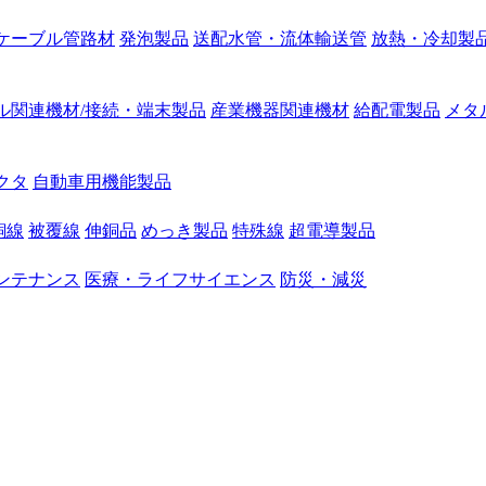
ケーブル管路材
発泡製品
送配水管・流体輸送管
放熱・冷却製
ル関連機材/接続・端末製品
産業機器関連機材
給配電製品
メタ
クタ
自動車用機能製品
銅線
被覆線
伸銅品
めっき製品
特殊線
超電導製品
ンテナンス
医療・ライフサイエンス
防災・減災