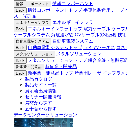
情報コンポーネント
情報コンポーネント
情報コンポーネントトップ
半導体製造用テープ
Back
ス・光部品
エネルギーインフラ
エネルギーインフラ
エネルギーインフラトップ
電力ケーブル
ケーブ
Back
ケーブルシステム
海底送水管
CVケーブル劣化診断技術
自動車電装システム
自動車電装システム
自動車電装システムトップ
ワイヤハーネス
コネ
Back
メタルソリューション
メタルソリューション
メタルソリューショントップ
銅合金線・無酸素
Back
新事業・開発品
新事業・開発品
新事業・開発品トップ
産業用レーザ
インフラメ
Back
製品カタログ
製品サイト一覧
展示会出展情報
セミナー開催情報
素材から探す
五十音から探す
データセンターソリューション