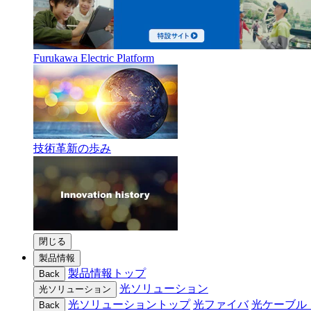
Furukawa Electric Platform
技術革新の歩み
閉じる
製品情報
製品情報トップ
Back
光ソリューション
光ソリューション
光ソリューショントップ
光ファイバ
光ケーブル
Back