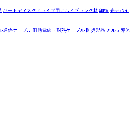
品
ハードディスクドライブ用アルミブランク材
銅箔
光デバイ
ル通信ケーブル
耐熱電線・耐熱ケーブル
防災製品
アルミ導体