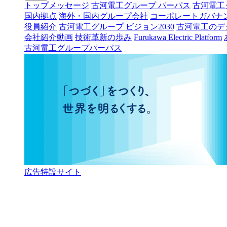
トップメッセージ
古河電工グループ パーパス
古河電工
国内拠点
海外・国内グループ会社
コーポレートガバナ
役員紹介
古河電工グループ ビジョン2030
古河電工のデ
会社紹介動画
技術革新の歩み
Furukawa Electric Platform
古河電工グループパーパス
広告特設サイト