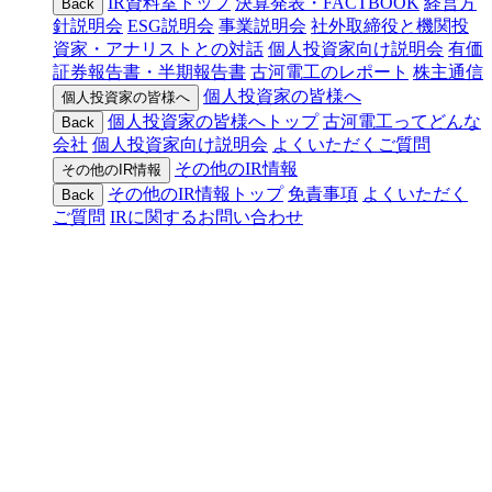
IR資料室トップ
決算発表・FACTBOOK
経営方
Back
針説明会
ESG説明会
事業説明会
社外取締役と機関投
資家・アナリストとの対話
個人投資家向け説明会
有価
証券報告書・半期報告書
古河電工のレポート
株主通信
個人投資家の皆様へ
個人投資家の皆様へ
個人投資家の皆様へトップ
古河電工ってどんな
Back
会社
個人投資家向け説明会
よくいただくご質問
その他のIR情報
その他のIR情報
その他のIR情報トップ
免責事項
よくいただく
Back
ご質問
IRに関するお問い合わせ