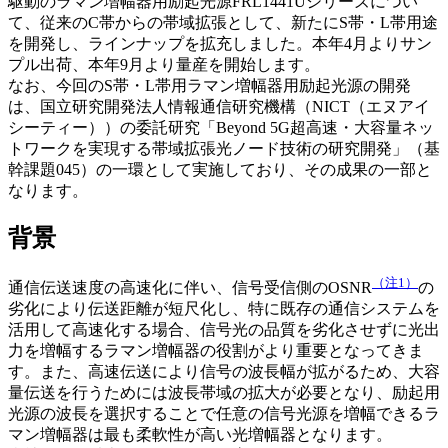
駆動のラマン増幅器用励起光源FRL1441Uシリーズについ
て、従来のC帯からの帯域拡張として、新たにS帯・L帯用途
を開発し、ラインナップを拡充しました。本年4月よりサン
プル出荷、本年9月より量産を開始します。
なお、今回のS帯・L帯用ラマン増幅器用励起光源の開発
は、国立研究開発法人情報通信研究機構（NICT（エヌアイ
シーティー））の委託研究「Beyond 5G超高速・大容量ネッ
トワークを実現する帯域拡張光ノード技術の研究開発」（基
幹課題045）の一環として実施しており、その成果の一部と
なります。
背景
（注1）
通信伝送速度の高速化に伴い、信号受信側のOSNR
の
劣化により伝送距離が短尺化し、特に既存の通信システムを
活用して高速化する場合、信号光の品質を劣化させずに光出
力を増幅するラマン増幅器の役割がより重要となってきま
す。また、高速伝送により信号の波長幅が拡がるため、大容
量伝送を行うためには波長帯域の拡大が必要となり、励起用
光源の波長を選択することで任意の信号光源を増幅できるラ
マン増幅器は最も柔軟性が高い光増幅器となります。