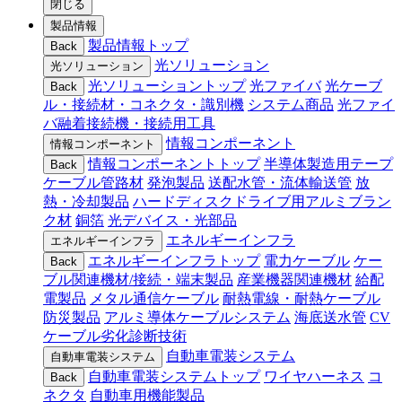
閉じる
製品情報
製品情報トップ
Back
光ソリューション
光ソリューション
光ソリューショントップ
光ファイバ
光ケーブ
Back
ル・接続材・コネクタ・識別機
システム商品
光ファイ
バ融着接続機・接続用工具
情報コンポーネント
情報コンポーネント
情報コンポーネントトップ
半導体製造用テープ
Back
ケーブル管路材
発泡製品
送配水管・流体輸送管
放
熱・冷却製品
ハードディスクドライブ用アルミブラン
ク材
銅箔
光デバイス・光部品
エネルギーインフラ
エネルギーインフラ
エネルギーインフラトップ
電力ケーブル
ケー
Back
ブル関連機材/接続・端末製品
産業機器関連機材
給配
電製品
メタル通信ケーブル
耐熱電線・耐熱ケーブル
防災製品
アルミ導体ケーブルシステム
海底送水管
CV
ケーブル劣化診断技術
自動車電装システム
自動車電装システム
自動車電装システムトップ
ワイヤハーネス
コ
Back
ネクタ
自動車用機能製品