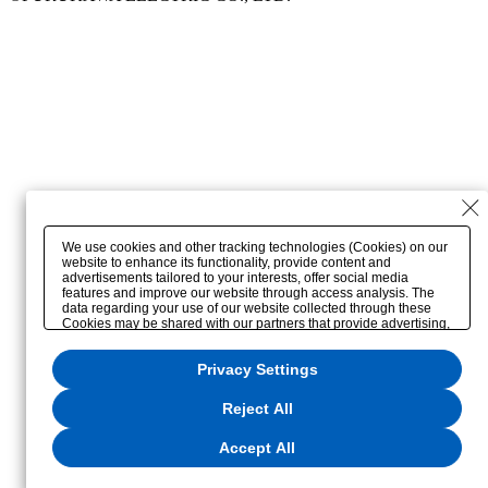
We use cookies and other tracking technologies (Cookies) on our
website to enhance its functionality, provide content and
advertisements tailored to your interests, offer social media
features and improve our website through access analysis. The
data regarding your use of our website collected through these
Cookies may be shared with our partners that provide advertising,
social media and/or analytics services. These partners may
combine the data shared by us with other data that you have
Privacy Settings
provided to them or that they have collected from your use of their
services or other websites to analyze and optimize
advertisements delivered to you by businesses other than us on
Reject All
the internet. If you wish to reject the use of all Cookies except for
Strictly Necessary Cookies, please click "Reject All". If you agree
to the use of all Cookies, please click "Accept All". To select your
Accept All
preferences for each purpose, please click
"Privacy Settings"
. You
can change your consent or rejection settings at any time via the