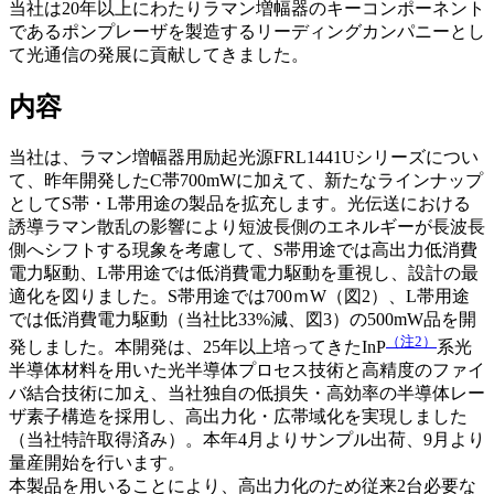
当社は20年以上にわたりラマン増幅器のキーコンポーネント
であるポンプレーザを製造するリーディングカンパニーとし
て光通信の発展に貢献してきました。
内容
当社は、ラマン増幅器用励起光源FRL1441Uシリーズについ
て、昨年開発したC帯700mWに加えて、新たなラインナップ
としてS帯・L帯用途の製品を拡充します。光伝送における
誘導ラマン散乱の影響により短波長側のエネルギーが長波長
側へシフトする現象を考慮して、S帯用途では高出力低消費
電力駆動、L帯用途では低消費電力駆動を重視し、設計の最
適化を図りました。S帯用途では700ｍW（図2）、L帯用途
では低消費電力駆動（当社比33%減、図3）の500mW品を開
（注2）
発しました。本開発は、25年以上培ってきたInP
系光
半導体材料を用いた光半導体プロセス技術と高精度のファイ
バ結合技術に加え、当社独自の低損失・高効率の半導体レー
ザ素子構造を採用し、高出力化・広帯域化を実現しました
（当社特許取得済み）。本年4月よりサンプル出荷、9月より
量産開始を行います。
本製品を用いることにより、高出力化のため従来2台必要な