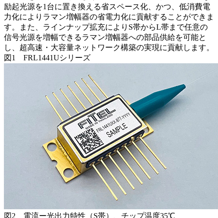
励起光源を1台に置き換える省スペース化、かつ、低消費電
力化によりラマン増幅器の省電力化に貢献することができま
す。また、ラインナップ拡充によりS帯からL帯まで任意の
信号光源を増幅できるラマン増幅器への部品供給を可能と
し、超高速・大容量ネットワーク構築の実現に貢献します。
図1 FRL1441Uシリーズ
図2 電流ー光出力特性（S帯）、チップ温度35℃