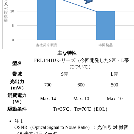
主な特性
FRL1441Uシリーズ（今回開発したS帯・L帯
型名
について）
帯域
S帯
L帯
光出力
700
600
500
（mW）
消費電力
Max. 14
Max. 10
Max. 10
（W）
駆動条件
Ts=35℃、Tc=70℃（EOL）
注 1
OSNR（Optical Signal to Noise Ratio）：光信号 対 雑音
比を表すパラメータ。