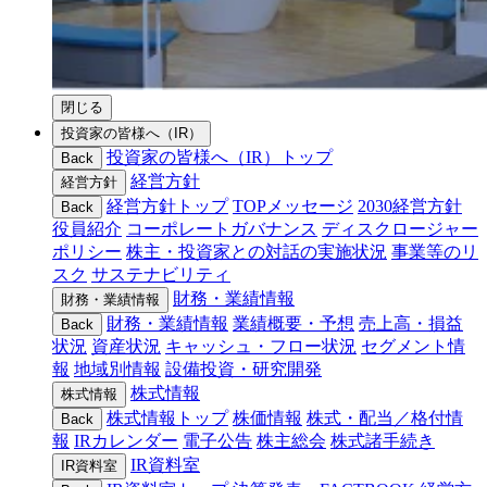
閉じる
投資家の皆様へ（IR）
投資家の皆様へ（IR）トップ
Back
経営方針
経営方針
経営方針トップ
TOPメッセージ
2030経営方針
Back
役員紹介
コーポレートガバナンス
ディスクロージャー
ポリシー
株主・投資家との対話の実施状況
事業等のリ
スク
サステナビリティ
財務・業績情報
財務・業績情報
財務・業績情報
業績概要・予想
売上高・損益
Back
状況
資産状況
キャッシュ・フロー状況
セグメント情
報
地域別情報
設備投資・研究開発
株式情報
株式情報
株式情報トップ
株価情報
株式・配当／格付情
Back
報
IRカレンダー
電子公告
株主総会
株式諸手続き
IR資料室
IR資料室