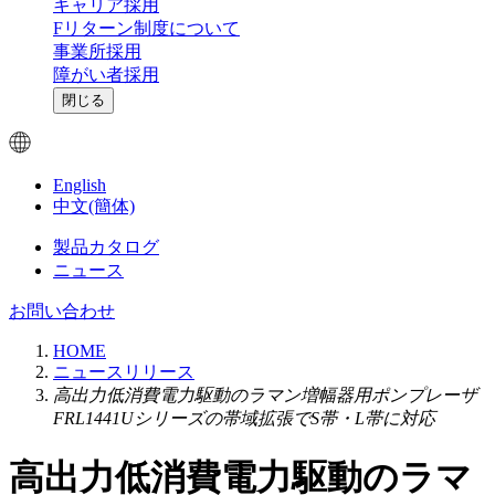
キャリア採用
Fリターン制度について
事業所採用
障がい者採用
閉じる
English
中文(簡体)
製品カタログ
ニュース
お問い合わせ
HOME
ニュースリリース
高出力低消費電力駆動のラマン増幅器用ポンプレーザ
FRL1441Uシリーズの帯域拡張でS帯・L帯に対応
高出力低消費電力駆動のラマ