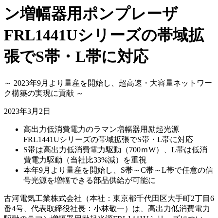
ン増幅器用ポンプレーザ
FRL1441Uシリーズの帯域拡
張でS帯・L帯に対応
～ 2023年9月より量産を開始し、超高速・大容量ネットワー
ク構築の実現に貢献 ～
2023年3月2日
高出力低消費電力のラマン増幅器用励起光源
FRL1441Uシリーズの帯域拡張でS帯・L帯に対応
S帯は高出力低消費電力駆動（700ｍW）、L帯は低消
費電力駆動（当社比33%減）を重視
本年9月より量産を開始し、S帯～C帯～L帯で任意の信
号光源を増幅できる部品供給が可能に
古河電気工業株式会社（本社：東京都千代田区大手町2丁目6
番4号、代表取締役社長：小林敬一）は、高出力低消費電力