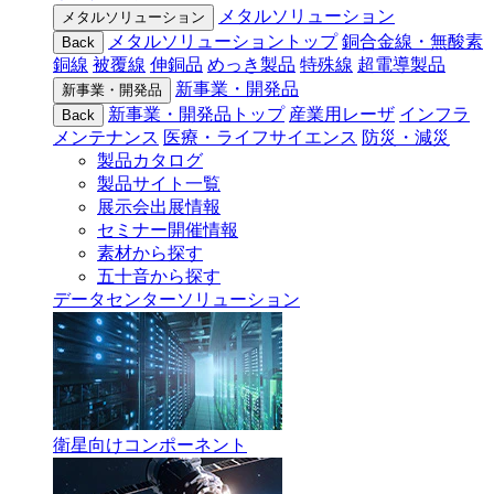
メタルソリューション
メタルソリューション
メタルソリューショントップ
銅合金線・無酸素
Back
銅線
被覆線
伸銅品
めっき製品
特殊線
超電導製品
新事業・開発品
新事業・開発品
新事業・開発品トップ
産業用レーザ
インフラ
Back
メンテナンス
医療・ライフサイエンス
防災・減災
製品カタログ
製品サイト一覧
展示会出展情報
セミナー開催情報
素材から探す
五十音から探す
データセンターソリューション
衛星向けコンポーネント