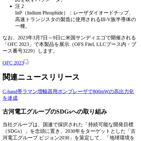
注 2
InP（Indium Phosphide）：レーザダイオードチップ、
高速トランジスタの製造に使用されるIII-V族半導体の
一種。
なお、2023年3月7日～9日に米国サンディエゴで開催される
「OFC 2023」で本製品を展示（OFS Fitel, LLCブース内・ブ
ース番号3229）します。
OFC 2023
関連ニュースリリース
C-band帯ラマン増幅器用ポンプレーザで800mWの高出力化
を達成
古河電工グループのSDGsへの取り組み
当社グループは、国連で採択された「持続可能な開発目標
（SDGs）」を念頭に置き、2030年をターゲットとした「古
河電工グループ ビジョン2030」を策定して、「地球環境を