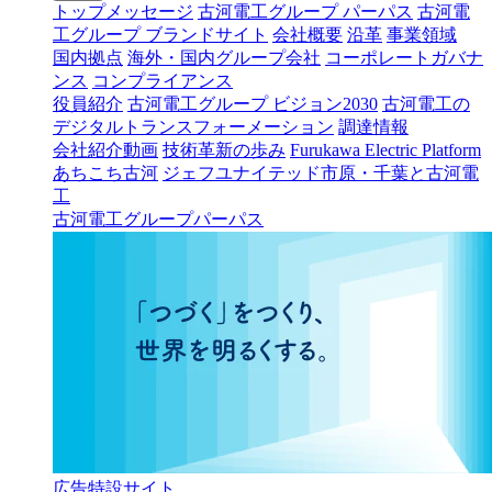
トップメッセージ
古河電工グループ パーパス
古河電
工グループ ブランドサイト
会社概要
沿革
事業領域
国内拠点
海外・国内グループ会社
コーポレートガバナ
ンス
コンプライアンス
役員紹介
古河電工グループ ビジョン2030
古河電工の
デジタルトランスフォーメーション
調達情報
会社紹介動画
技術革新の歩み
Furukawa Electric Platform
あちこち古河
ジェフユナイテッド市原・千葉と古河電
工
古河電工グループパーパス
広告特設サイト