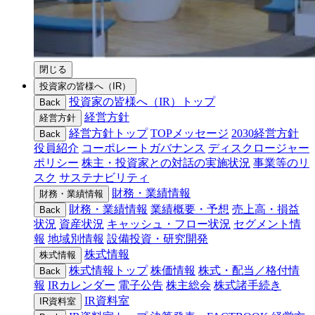
閉じる
投資家の皆様へ（IR）
投資家の皆様へ（IR）トップ
Back
経営方針
経営方針
経営方針トップ
TOPメッセージ
2030経営方針
Back
役員紹介
コーポレートガバナンス
ディスクロージャー
ポリシー
株主・投資家との対話の実施状況
事業等のリ
スク
サステナビリティ
財務・業績情報
財務・業績情報
財務・業績情報
業績概要・予想
売上高・損益
Back
状況
資産状況
キャッシュ・フロー状況
セグメント情
報
地域別情報
設備投資・研究開発
株式情報
株式情報
株式情報トップ
株価情報
株式・配当／格付情
Back
報
IRカレンダー
電子公告
株主総会
株式諸手続き
IR資料室
IR資料室