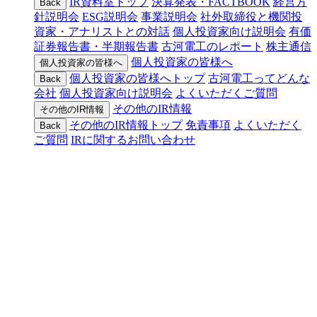
IR資料室トップ
決算発表・FACTBOOK
経営方
Back
針説明会
ESG説明会
事業説明会
社外取締役と機関投
資家・アナリストとの対話
個人投資家向け説明会
有価
証券報告書・半期報告書
古河電工のレポート
株主通信
個人投資家の皆様へ
個人投資家の皆様へ
個人投資家の皆様へトップ
古河電工ってどんな
Back
会社
個人投資家向け説明会
よくいただくご質問
その他のIR情報
その他のIR情報
その他のIR情報トップ
免責事項
よくいただく
Back
ご質問
IRに関するお問い合わせ