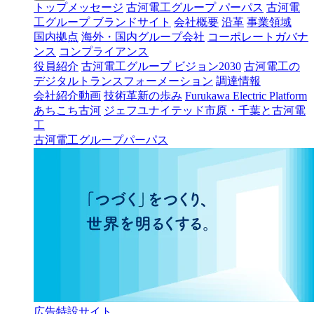
トップメッセージ
古河電工グループ パーパス
古河電
工グループ ブランドサイト
会社概要
沿革
事業領域
国内拠点
海外・国内グループ会社
コーポレートガバナ
ンス
コンプライアンス
役員紹介
古河電工グループ ビジョン2030
古河電工の
デジタルトランスフォーメーション
調達情報
会社紹介動画
技術革新の歩み
Furukawa Electric Platform
あちこち古河
ジェフユナイテッド市原・千葉と古河電
工
古河電工グループパーパス
広告特設サイト