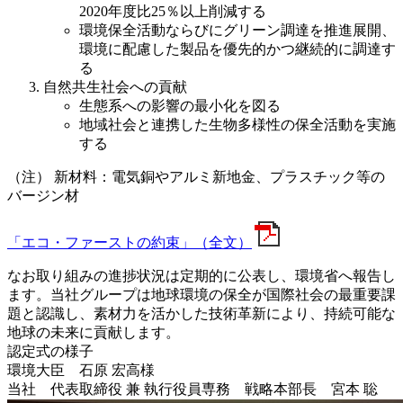
2020年度比25％以上削減する
環境保全活動ならびにグリーン調達を推進展開、
環境に配慮した製品を優先的かつ継続的に調達す
る
自然共生社会への貢献
生態系への影響の最小化を図る
地域社会と連携した生物多様性の保全活動を実施
する
（注）
新材料：電気銅やアルミ新地金、プラスチック等の
バージン材
「エコ・ファーストの約束」（全文）
なお取り組みの進捗状況は定期的に公表し、環境省へ報告し
ます。当社グループは地球環境の保全が国際社会の最重要課
題と認識し、素材力を活かした技術革新により、持続可能な
地球の未来に貢献します。
認定式の様子
環境大臣 石原 宏高様
当社 代表取締役 兼 執行役員専務 戦略本部長 宮本 聡