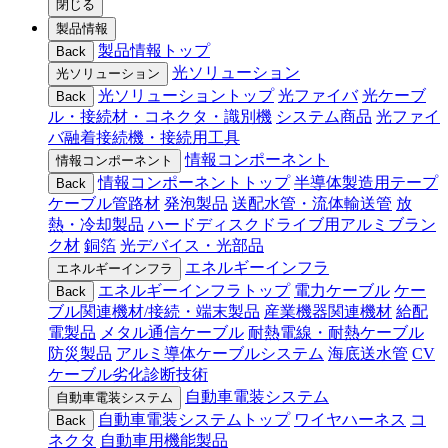
閉じる
製品情報
製品情報トップ
Back
光ソリューション
光ソリューション
光ソリューショントップ
光ファイバ
光ケーブ
Back
ル・接続材・コネクタ・識別機
システム商品
光ファイ
バ融着接続機・接続用工具
情報コンポーネント
情報コンポーネント
情報コンポーネントトップ
半導体製造用テープ
Back
ケーブル管路材
発泡製品
送配水管・流体輸送管
放
熱・冷却製品
ハードディスクドライブ用アルミブラン
ク材
銅箔
光デバイス・光部品
エネルギーインフラ
エネルギーインフラ
エネルギーインフラトップ
電力ケーブル
ケー
Back
ブル関連機材/接続・端末製品
産業機器関連機材
給配
電製品
メタル通信ケーブル
耐熱電線・耐熱ケーブル
防災製品
アルミ導体ケーブルシステム
海底送水管
CV
ケーブル劣化診断技術
自動車電装システム
自動車電装システム
自動車電装システムトップ
ワイヤハーネス
コ
Back
ネクタ
自動車用機能製品