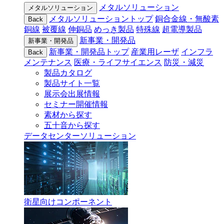
メタルソリューション
メタルソリューション
メタルソリューショントップ
銅合金線・無酸素
Back
銅線
被覆線
伸銅品
めっき製品
特殊線
超電導製品
新事業・開発品
新事業・開発品
新事業・開発品トップ
産業用レーザ
インフラ
Back
メンテナンス
医療・ライフサイエンス
防災・減災
製品カタログ
製品サイト一覧
展示会出展情報
セミナー開催情報
素材から探す
五十音から探す
データセンターソリューション
衛星向けコンポーネント