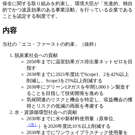
保全に関する取り組みを約束し、環境大臣が「先進的、独自
的でかつ波及効果のある事業活動」を行っている企業である
ことを認定する制度です。
内容
当社の「エコ・ファーストの約束」（抜粋）
脱炭素社会への貢献
2050年までに温室効果ガス排出量ネットゼロを目
指す
2030年までに2021年度比でScope1、2を42%以上
削減し、Scope3を25%以上削減する
2030年にグリーンLPガスを年間1,000トン製造す
ることを目指して技術開発を進める
気候関連のリスクと機会を特定し、収益機会の獲
得とリスクの低減の両面を考慮する
水・資源循環型社会への貢献
2030年までに水や新材料使用量（原単位、
（注）
）を2020年度比10％以上削減する
2030年までにワンウェイプラスチック使用量を