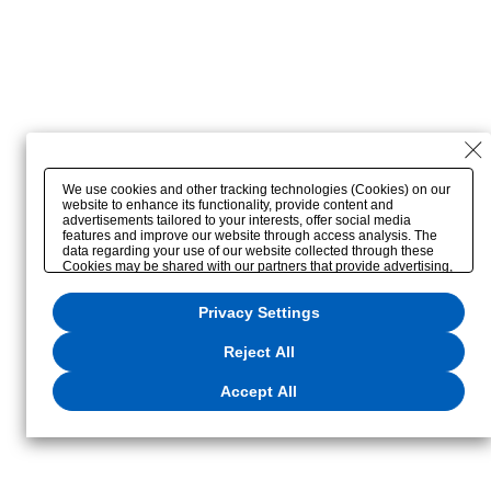
We use cookies and other tracking technologies (Cookies) on our
website to enhance its functionality, provide content and
advertisements tailored to your interests, offer social media
features and improve our website through access analysis. The
data regarding your use of our website collected through these
Cookies may be shared with our partners that provide advertising,
social media and/or analytics services. These partners may
combine the data shared by us with other data that you have
Privacy Settings
provided to them or that they have collected from your use of their
services or other websites to analyze and optimize
advertisements delivered to you by businesses other than us on
Reject All
the internet. If you wish to reject the use of all Cookies except for
Strictly Necessary Cookies, please click "Reject All". If you agree
to the use of all Cookies, please click "Accept All". To select your
Accept All
preferences for each purpose, please click
"Privacy Settings"
. You
can change your consent or rejection settings at any time via the
hover button displayed at the bottom left of this website or through
the
"Privacy Settings"
button (or link) located in our
Privacy Policy
or the website footer.