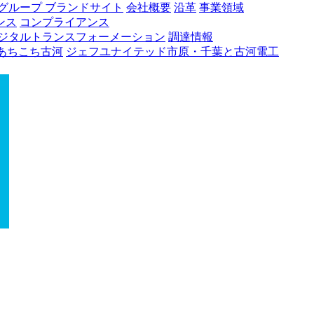
グループ ブランドサイト
会社概要
沿革
事業領域
ンス
コンプライアンス
ジタルトランスフォーメーション
調達情報
あちこち古河
ジェフユナイテッド市原・千葉と古河電工