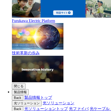
Furukawa Electric Platform
技術革新の歩み
閉じる
製品情報
製品情報トップ
Back
光ソリューション
光ソリューション
光ソリューショントップ
光ファイバ
光ケーブル
Back