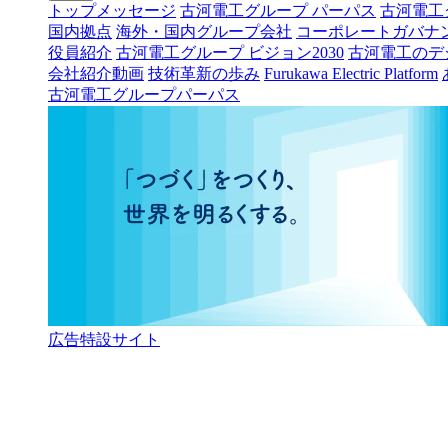
トップメッセージ
古河電工グループ パーパス
古河電工
国内拠点
海外・国内グループ会社
コーポレートガバナ
役員紹介
古河電工グループ ビジョン2030
古河電工のデ
会社紹介動画
技術革新の歩み
Furukawa Electric Platform
古河電工グループパーパス
広告特設サイト