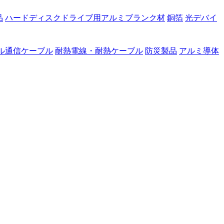
品
ハードディスクドライブ用アルミブランク材
銅箔
光デバイ
ル通信ケーブル
耐熱電線・耐熱ケーブル
防災製品
アルミ導体