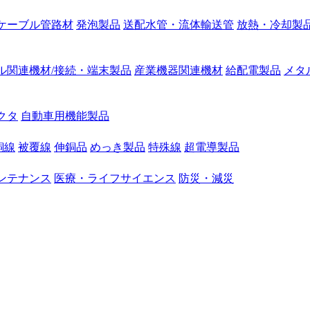
ケーブル管路材
発泡製品
送配水管・流体輸送管
放熱・冷却製
ル関連機材/接続・端末製品
産業機器関連機材
給配電製品
メタ
クタ
自動車用機能製品
銅線
被覆線
伸銅品
めっき製品
特殊線
超電導製品
ンテナンス
医療・ライフサイエンス
防災・減災