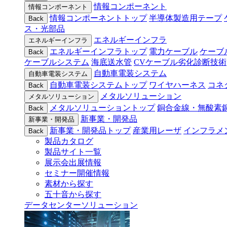
情報コンポーネント
情報コンポーネント
情報コンポーネントトップ
半導体製造用テープ
Back
ス・光部品
エネルギーインフラ
エネルギーインフラ
エネルギーインフラトップ
電力ケーブル
ケーブ
Back
ケーブルシステム
海底送水管
CVケーブル劣化診断技術
自動車電装システム
自動車電装システム
自動車電装システムトップ
ワイヤハーネス
コネ
Back
メタルソリューション
メタルソリューション
メタルソリューショントップ
銅合金線・無酸素
Back
新事業・開発品
新事業・開発品
新事業・開発品トップ
産業用レーザ
インフラメ
Back
製品カタログ
製品サイト一覧
展示会出展情報
セミナー開催情報
素材から探す
五十音から探す
データセンターソリューション