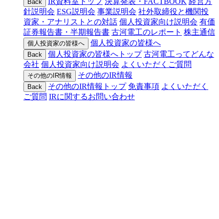
IR資料室トップ
決算発表・FACTBOOK
経営方
Back
針説明会
ESG説明会
事業説明会
社外取締役と機関投
資家・アナリストとの対話
個人投資家向け説明会
有価
証券報告書・半期報告書
古河電工のレポート
株主通信
個人投資家の皆様へ
個人投資家の皆様へ
個人投資家の皆様へトップ
古河電工ってどんな
Back
会社
個人投資家向け説明会
よくいただくご質問
その他のIR情報
その他のIR情報
その他のIR情報トップ
免責事項
よくいただく
Back
ご質問
IRに関するお問い合わせ