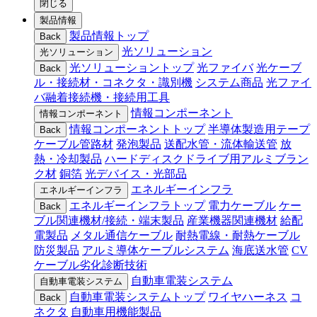
閉じる
製品情報
製品情報トップ
Back
光ソリューション
光ソリューション
光ソリューショントップ
光ファイバ
光ケーブ
Back
ル・接続材・コネクタ・識別機
システム商品
光ファイ
バ融着接続機・接続用工具
情報コンポーネント
情報コンポーネント
情報コンポーネントトップ
半導体製造用テープ
Back
ケーブル管路材
発泡製品
送配水管・流体輸送管
放
熱・冷却製品
ハードディスクドライブ用アルミブラン
ク材
銅箔
光デバイス・光部品
エネルギーインフラ
エネルギーインフラ
エネルギーインフラトップ
電力ケーブル
ケー
Back
ブル関連機材/接続・端末製品
産業機器関連機材
給配
電製品
メタル通信ケーブル
耐熱電線・耐熱ケーブル
防災製品
アルミ導体ケーブルシステム
海底送水管
CV
ケーブル劣化診断技術
自動車電装システム
自動車電装システム
自動車電装システムトップ
ワイヤハーネス
コ
Back
ネクタ
自動車用機能製品