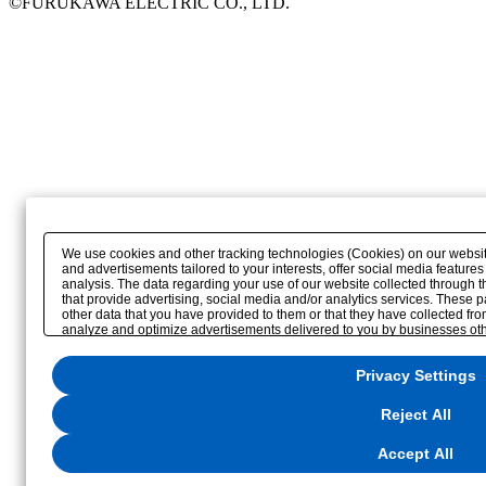
©FURUKAWA ELECTRIC CO., LTD.
We use cookies and other tracking technologies (Cookies) on our website 
and advertisements tailored to your interests, offer social media featur
analysis. The data regarding your use of our website collected through
that provide advertising, social media and/or analytics services. These
other data that you have provided to them or that they have collected from
analyze and optimize advertisements delivered to you by businesses other 
the use of all Cookies except for Strictly Necessary Cookies, please click "
Cookies, please click "Accept All". To select your preferences for each p
Privacy Settings
change your consent or rejection settings at any time via the hover button
through the
"Privacy Settings"
button (or link) located in our
Privacy Poli
Reject All
Accept All