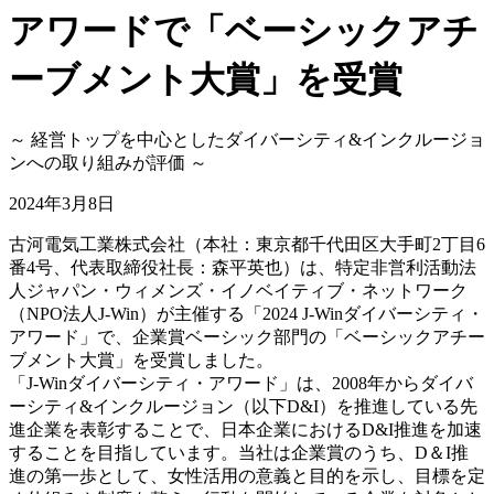
アワードで「ベーシックアチ
ーブメント大賞」を受賞
～ 経営トップを中心としたダイバーシティ&インクルージョ
ンへの取り組みが評価 ～
2024年3月8日
古河電気工業株式会社（本社：東京都千代田区大手町2丁目6
番4号、代表取締役社長：森平英也）は、特定非営利活動法
人ジャパン・ウィメンズ・イノベイティブ・ネットワーク
（NPO法人J-Win）が主催する「2024 J-Winダイバーシティ・
アワード」で、企業賞ベーシック部門の「ベーシックアチー
ブメント大賞」を受賞しました。
「J-Winダイバーシティ・アワード」は、2008年からダイバ
ーシティ&インクルージョン（以下D&I）を推進している先
進企業を表彰することで、日本企業におけるD&I推進を加速
することを目指しています。当社は企業賞のうち、D＆I推
進の第一歩として、女性活用の意義と目的を示し、目標を定