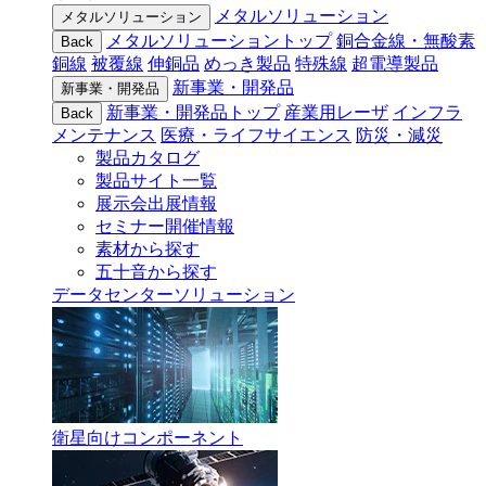
メタルソリューション
メタルソリューション
メタルソリューショントップ
銅合金線・無酸素
Back
銅線
被覆線
伸銅品
めっき製品
特殊線
超電導製品
新事業・開発品
新事業・開発品
新事業・開発品トップ
産業用レーザ
インフラ
Back
メンテナンス
医療・ライフサイエンス
防災・減災
製品カタログ
製品サイト一覧
展示会出展情報
セミナー開催情報
素材から探す
五十音から探す
データセンターソリューション
衛星向けコンポーネント