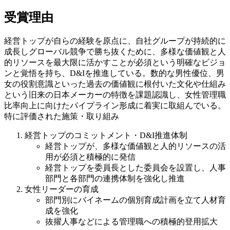
受賞理由
経営トップが自らの経験を原点に、自社グループが持続的に
成長しグローバル競争で勝ち抜くために、多様な価値観と人
的リソースを最大限に活かすことが必須という明確なビジョ
ンと覚悟を持ち、D&Iを推進している。数的な男性優位、男
女の役割意識といった過去の価値観に根付いた文化や仕組み
という旧来の日本メーカーの特徴を課題認識し、女性管理職
比率向上に向けたパイプライン形成に着実に取組んでいる。
特に評価された施策・取り組み
経営トップのコミットメント・D&I推進体制
経営トップが、多様な価値観と人的リソースの活
用が必須と積極的に発信
経営トップを委員長とした委員会を設置し、人事
部門と各部門の連携体制を強化し推進
女性リーダーの育成
部門別にバイネームの個別育成計画を立て人材育
成を強化
抜擢人事などによる管理職への積極的登用拡大