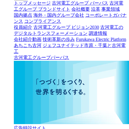
トップメッセージ
古河電工グループ パーパス
古河電
工グループ ブランドサイト
会社概要
沿革
事業領域
国内拠点
海外・国内グループ会社
コーポレートガバナ
ンス
コンプライアンス
役員紹介
古河電工グループ ビジョン2030
古河電工の
デジタルトランスフォーメーション
調達情報
会社紹介動画
技術革新の歩み
Furukawa Electric Platform
あちこち古河
ジェフユナイテッド市原・千葉と古河電
工
古河電工グループパーパス
広告特設サイト