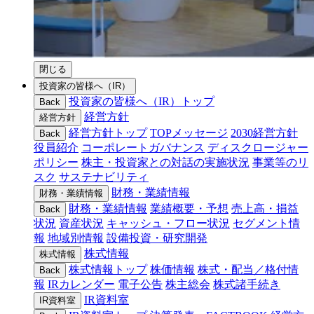
閉じる
投資家の皆様へ（IR）
投資家の皆様へ（IR）トップ
Back
経営方針
経営方針
経営方針トップ
TOPメッセージ
2030経営方針
Back
役員紹介
コーポレートガバナンス
ディスクロージャー
ポリシー
株主・投資家との対話の実施状況
事業等のリ
スク
サステナビリティ
財務・業績情報
財務・業績情報
財務・業績情報
業績概要・予想
売上高・損益
Back
状況
資産状況
キャッシュ・フロー状況
セグメント情
報
地域別情報
設備投資・研究開発
株式情報
株式情報
株式情報トップ
株価情報
株式・配当／格付情
Back
報
IRカレンダー
電子公告
株主総会
株式諸手続き
IR資料室
IR資料室