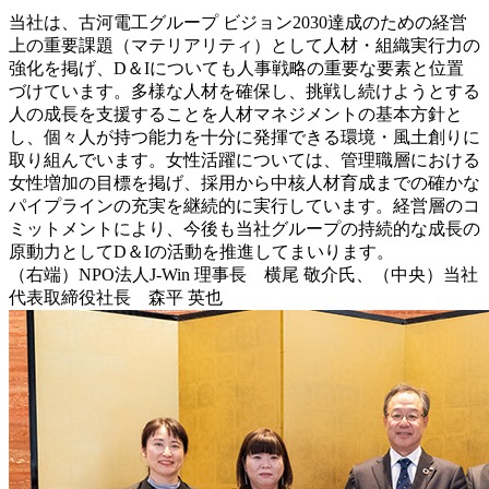
当社は、古河電工グループ ビジョン2030達成のための経営
上の重要課題（マテリアリティ）として人材・組織実行力の
強化を掲げ、D＆Iについても人事戦略の重要な要素と位置
づけています。多様な人材を確保し、挑戦し続けようとする
人の成長を支援することを人材マネジメントの基本方針と
し、個々人が持つ能力を十分に発揮できる環境・風土創りに
取り組んでいます。女性活躍については、管理職層における
女性増加の目標を掲げ、採用から中核人材育成までの確かな
パイプラインの充実を継続的に実行しています。経営層のコ
ミットメントにより、今後も当社グループの持続的な成長の
原動力としてD＆Iの活動を推進してまいります。
（右端）NPO法人J-Win 理事長 横尾 敬介氏、（中央）当社
代表取締役社長 森平 英也