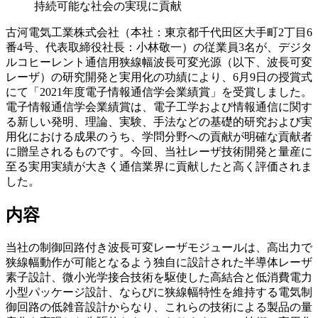
持続可能な社会の実現に貢献
古河電気工業株式会社（本社：東京都千代田区大手町2丁目6
番4号、代表取締役社長：小林敬一）の従業員3名が、デジタ
ルコヒーレント通信用狭線幅波長可変光源（以下、波長可変
レーザ）の研究開発と実用化の功績により、6月9日の授賞式
にて「2021年度電子情報通信学会業績賞」を受賞しました。
電子情報通信学会業績賞は、電子工学および情報通信に関す
る新しい発明、理論、実験、手法などの基礎的研究および実
用化における成果のうち、学問分野への貢献が明確な貢献者
に贈呈されるものです。今回、当社レーザ技術開発と量産に
至る実用実績が大きく通信業界に貢献したと高く評価されま
した。
内容
当社の制御回路付き波長可変レーザモジュールは、高出力で
狭線幅動作が可能となるよう独自に設計された半導体レーザ
素子設計、微小光学接合技術を駆使した高結合と低消費電力
小型パッケージ設計、ならびに狭線幅特性を維持する電気制
御回路の低雑音設計からなり、これらの技術による製品の量