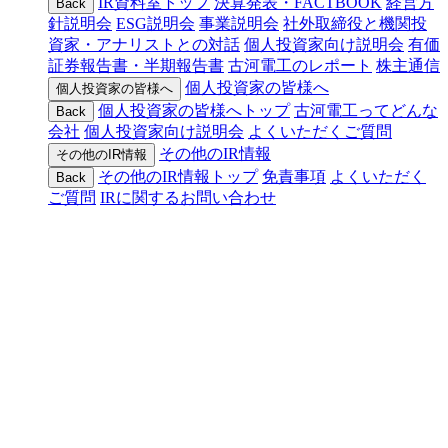
IR資料室トップ
決算発表・FACTBOOK
経営方
Back
針説明会
ESG説明会
事業説明会
社外取締役と機関投
資家・アナリストとの対話
個人投資家向け説明会
有価
証券報告書・半期報告書
古河電工のレポート
株主通信
個人投資家の皆様へ
個人投資家の皆様へ
個人投資家の皆様へトップ
古河電工ってどんな
Back
会社
個人投資家向け説明会
よくいただくご質問
その他のIR情報
その他のIR情報
その他のIR情報トップ
免責事項
よくいただく
Back
ご質問
IRに関するお問い合わせ