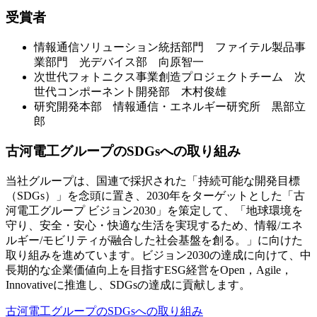
受賞者
情報通信ソリューション統括部門 ファイテル製品事
業部門 光デバイス部 向原智一
次世代フォトニクス事業創造プロジェクトチーム 次
世代コンポーネント開発部 木村俊雄
研究開発本部 情報通信・エネルギー研究所 黒部立
郎
古河電工グループのSDGsへの取り組み
当社グループは、国連で採択された「持続可能な開発目標
（SDGs）」を念頭に置き、2030年をターゲットとした「古
河電工グループ ビジョン2030」を策定して、「地球環境を
守り、安全・安心・快適な生活を実現するため、情報/エネ
ルギー/モビリティが融合した社会基盤を創る。」に向けた
取り組みを進めています。ビジョン2030の達成に向けて、中
長期的な企業価値向上を目指すESG経営をOpen，Agile，
Innovativeに推進し、SDGsの達成に貢献します。
古河電工グループのSDGsへの取り組み