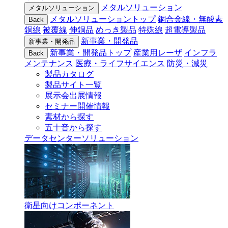
メタルソリューション
メタルソリューション
メタルソリューショントップ
銅合金線・無酸素
Back
銅線
被覆線
伸銅品
めっき製品
特殊線
超電導製品
新事業・開発品
新事業・開発品
新事業・開発品トップ
産業用レーザ
インフラ
Back
メンテナンス
医療・ライフサイエンス
防災・減災
製品カタログ
製品サイト一覧
展示会出展情報
セミナー開催情報
素材から探す
五十音から探す
データセンターソリューション
衛星向けコンポーネント