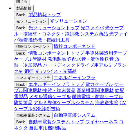
閉じる
製品情報
製品情報トップ
Back
光ソリューション
光ソリューション
光ソリューショントップ
光ファイバ
光ケーブ
Back
ル・接続材・コネクタ・識別機
システム商品
光ファイ
バ融着接続機・接続用工具
情報コンポーネント
情報コンポーネント
情報コンポーネントトップ
半導体製造用テープ
Back
ケーブル管路材
発泡製品
送配水管・流体輸送管
放
熱・冷却製品
ハードディスクドライブ用アルミブラン
ク材
銅箔
光デバイス・光部品
エネルギーインフラ
エネルギーインフラ
エネルギーインフラトップ
電力ケーブル
ケー
Back
ブル関連機材/接続・端末製品
産業機器関連機材
給配
電製品
メタル通信ケーブル
耐熱電線・耐熱ケーブル
防災製品
アルミ導体ケーブルシステム
海底送水管
CV
ケーブル劣化診断技術
自動車電装システム
自動車電装システム
自動車電装システムトップ
ワイヤハーネス
コ
Back
ネクタ
自動車用機能製品