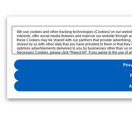
We use cookies and other tracking technologies (Cookies) on our website 
interests, offer social media features and improve our website through a
these Cookies may be shared with our partners that provide advertising,
shared by us with other data that you have provided to them or that they 
optimize advertisements delivered to you by businesses other than us on the
Necessary Cookies, please click "Reject All". If you agree to the use of a
please click
"Privacy Settings"
. You can change your consent or rejection 
website or through the
"Privacy Settings"
button (or link) located in our
P
Priv
R
A