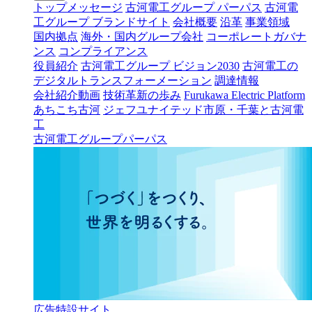
トップメッセージ
古河電工グループ パーパス
古河電
工グループ ブランドサイト
会社概要
沿革
事業領域
国内拠点
海外・国内グループ会社
コーポレートガバナ
ンス
コンプライアンス
役員紹介
古河電工グループ ビジョン2030
古河電工の
デジタルトランスフォーメーション
調達情報
会社紹介動画
技術革新の歩み
Furukawa Electric Platform
あちこち古河
ジェフユナイテッド市原・千葉と古河電
工
古河電工グループパーパス
広告特設サイト