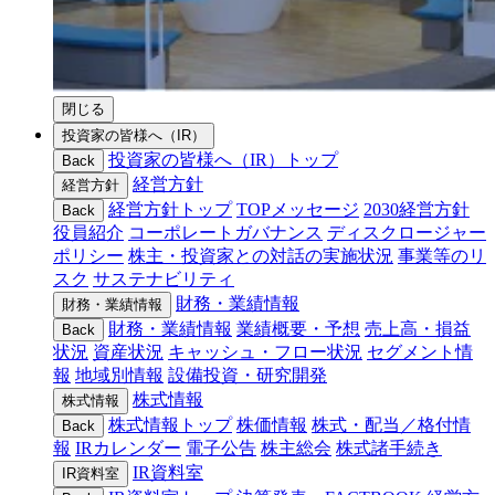
閉じる
投資家の皆様へ（IR）
投資家の皆様へ（IR）トップ
Back
経営方針
経営方針
経営方針トップ
TOPメッセージ
2030経営方針
Back
役員紹介
コーポレートガバナンス
ディスクロージャー
ポリシー
株主・投資家との対話の実施状況
事業等のリ
スク
サステナビリティ
財務・業績情報
財務・業績情報
財務・業績情報
業績概要・予想
売上高・損益
Back
状況
資産状況
キャッシュ・フロー状況
セグメント情
報
地域別情報
設備投資・研究開発
株式情報
株式情報
株式情報トップ
株価情報
株式・配当／格付情
Back
報
IRカレンダー
電子公告
株主総会
株式諸手続き
IR資料室
IR資料室