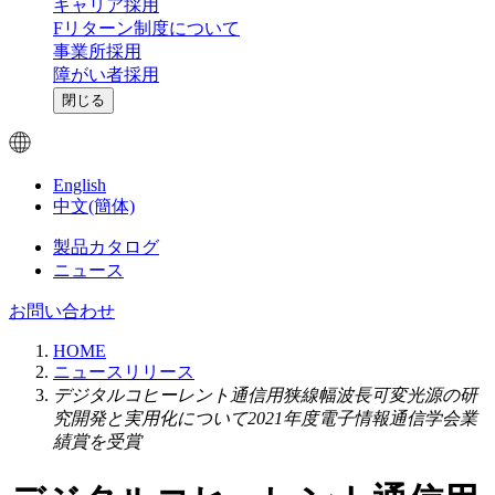
キャリア採用
Fリターン制度について
事業所採用
障がい者採用
閉じる
English
中文(簡体)
製品カタログ
ニュース
お問い合わせ
HOME
ニュースリリース
デジタルコヒーレント通信用狭線幅波長可変光源の研
究開発と実用化について2021年度電子情報通信学会業
績賞を受賞