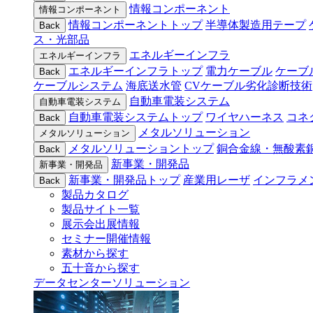
情報コンポーネント
情報コンポーネント
情報コンポーネントトップ
半導体製造用テープ
Back
ス・光部品
エネルギーインフラ
エネルギーインフラ
エネルギーインフラトップ
電力ケーブル
ケーブ
Back
ケーブルシステム
海底送水管
CVケーブル劣化診断技術
自動車電装システム
自動車電装システム
自動車電装システムトップ
ワイヤハーネス
コネ
Back
メタルソリューション
メタルソリューション
メタルソリューショントップ
銅合金線・無酸素
Back
新事業・開発品
新事業・開発品
新事業・開発品トップ
産業用レーザ
インフラメ
Back
製品カタログ
製品サイト一覧
展示会出展情報
セミナー開催情報
素材から探す
五十音から探す
データセンターソリューション