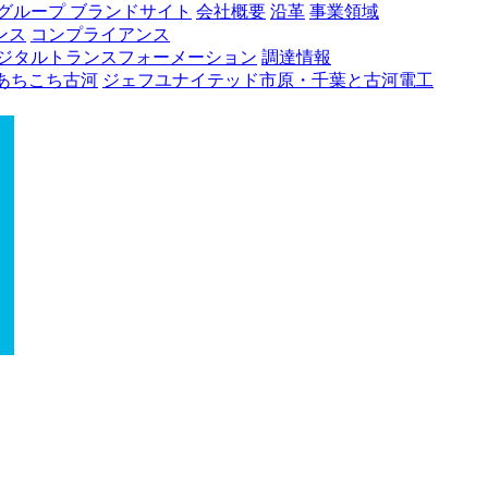
グループ ブランドサイト
会社概要
沿革
事業領域
ンス
コンプライアンス
ジタルトランスフォーメーション
調達情報
あちこち古河
ジェフユナイテッド市原・千葉と古河電工