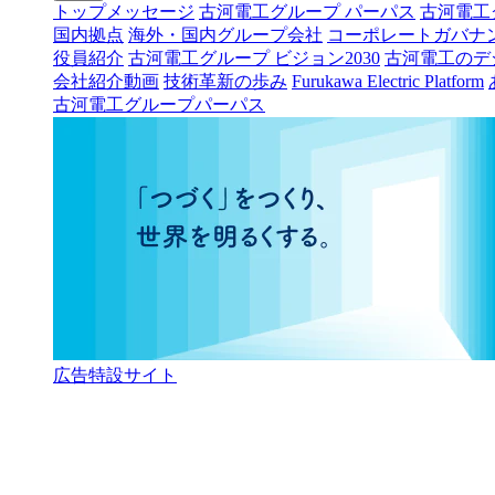
トップメッセージ
古河電工グループ パーパス
古河電工
国内拠点
海外・国内グループ会社
コーポレートガバナ
役員紹介
古河電工グループ ビジョン2030
古河電工のデ
会社紹介動画
技術革新の歩み
Furukawa Electric Platform
古河電工グループパーパス
広告特設サイト