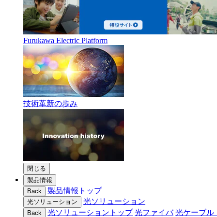
Furukawa Electric Platform
技術革新の歩み
閉じる
製品情報
製品情報トップ
Back
光ソリューション
光ソリューション
光ソリューショントップ
光ファイバ
光ケーブル
Back