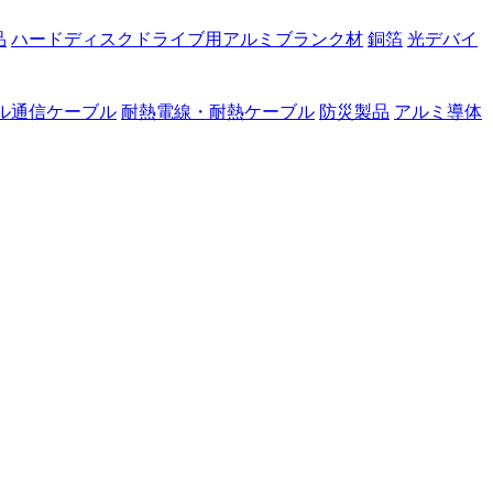
品
ハードディスクドライブ用アルミブランク材
銅箔
光デバイ
ル通信ケーブル
耐熱電線・耐熱ケーブル
防災製品
アルミ導体