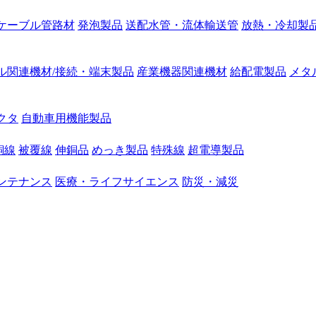
ケーブル管路材
発泡製品
送配水管・流体輸送管
放熱・冷却製
ル関連機材/接続・端末製品
産業機器関連機材
給配電製品
メタ
クタ
自動車用機能製品
銅線
被覆線
伸銅品
めっき製品
特殊線
超電導製品
ンテナンス
医療・ライフサイエンス
防災・減災