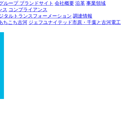
グループ ブランドサイト
会社概要
沿革
事業領域
ンス
コンプライアンス
ジタルトランスフォーメーション
調達情報
あちこち古河
ジェフユナイテッド市原・千葉と古河電工