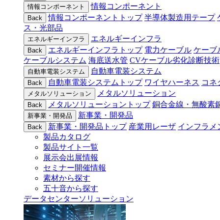
情報コンポーネント
情報コンポーネント
情報コンポーネントトップ
半導体製造用テープ
Back
ス・光部品
エネルギーインフラ
エネルギーインフラ
エネルギーインフラトップ
電力ケーブル
ケーブ
Back
ケーブルシステム
海底送水管
CVケーブル劣化診断技術
自動車電装システム
自動車電装システム
自動車電装システムトップ
ワイヤハーネス
コネ
Back
メタルソリューション
メタルソリューション
メタルソリューショントップ
銅合金線・無酸素
Back
新事業・開発品
新事業・開発品
新事業・開発品トップ
産業用レーザ
インフラメ
Back
製品カタログ
製品サイト一覧
展示会出展情報
セミナー開催情報
素材から探す
五十音から探す
データセンターソリューション