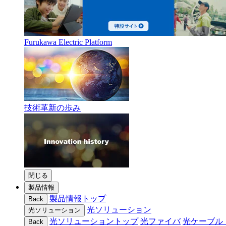
Furukawa Electric Platform
技術革新の歩み
閉じる
製品情報
製品情報トップ
Back
光ソリューション
光ソリューション
光ソリューショントップ
光ファイバ
光ケーブル
Back