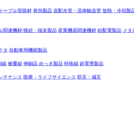
ケーブル管路材
発泡製品
送配水管・流体輸送管
放熱・冷却製
ル関連機材/接続・端末製品
産業機器関連機材
給配電製品
メタ
クタ
自動車用機能製品
銅線
被覆線
伸銅品
めっき製品
特殊線
超電導製品
ンテナンス
医療・ライフサイエンス
防災・減災