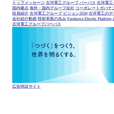
トップメッセージ
古河電工グループ パーパス
古河電工
国内拠点
海外・国内グループ会社
コーポレートガバナ
役員紹介
古河電工グループ ビジョン2030
古河電工のデ
会社紹介動画
技術革新の歩み
Furukawa Electric Platform
古河電工グループパーパス
広告特設サイト