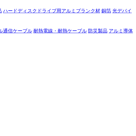
品
ハードディスクドライブ用アルミブランク材
銅箔
光デバイ
ル通信ケーブル
耐熱電線・耐熱ケーブル
防災製品
アルミ導体