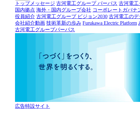
トップメッセージ
古河電工グループ パーパス
古河電工
国内拠点
海外・国内グループ会社
コーポレートガバナ
役員紹介
古河電工グループ ビジョン2030
古河電工のデ
会社紹介動画
技術革新の歩み
Furukawa Electric Platform
古河電工グループパーパス
広告特設サイト