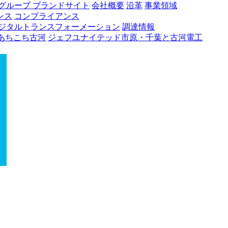
グループ ブランドサイト
会社概要
沿革
事業領域
ンス
コンプライアンス
ジタルトランスフォーメーション
調達情報
あちこち古河
ジェフユナイテッド市原・千葉と古河電工