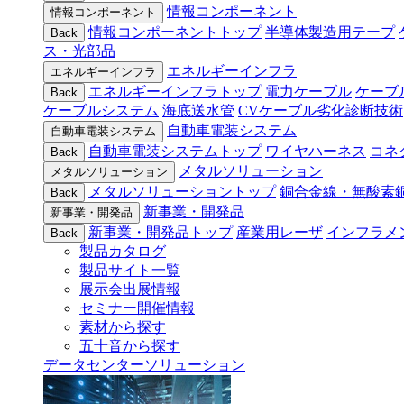
情報コンポーネント
情報コンポーネント
情報コンポーネントトップ
半導体製造用テープ
Back
ス・光部品
エネルギーインフラ
エネルギーインフラ
エネルギーインフラトップ
電力ケーブル
ケーブ
Back
ケーブルシステム
海底送水管
CVケーブル劣化診断技術
自動車電装システム
自動車電装システム
自動車電装システムトップ
ワイヤハーネス
コネ
Back
メタルソリューション
メタルソリューション
メタルソリューショントップ
銅合金線・無酸素
Back
新事業・開発品
新事業・開発品
新事業・開発品トップ
産業用レーザ
インフラメ
Back
製品カタログ
製品サイト一覧
展示会出展情報
セミナー開催情報
素材から探す
五十音から探す
データセンターソリューション