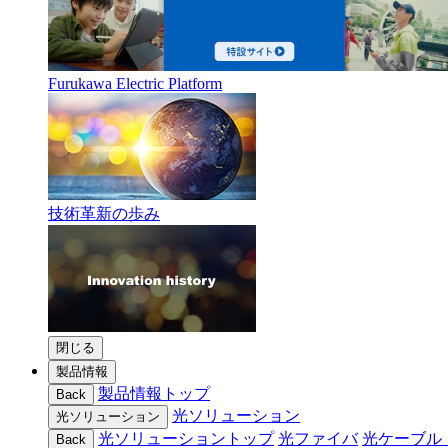
Furukawa Electric Platform
技術革新の歩み
閉じる
製品情報
製品情報トップ
Back
光ソリューション
光ソリューション
光ソリューショントップ
光ファイバ
光ケーブル
Back