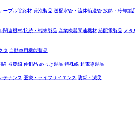
ケーブル管路材
発泡製品
送配水管・流体輸送管
放熱・冷却製
ル関連機材/接続・端末製品
産業機器関連機材
給配電製品
メタ
クタ
自動車用機能製品
銅線
被覆線
伸銅品
めっき製品
特殊線
超電導製品
ンテナンス
医療・ライフサイエンス
防災・減災