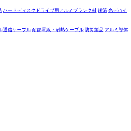
品
ハードディスクドライブ用アルミブランク材
銅箔
光デバイ
ル通信ケーブル
耐熱電線・耐熱ケーブル
防災製品
アルミ導体