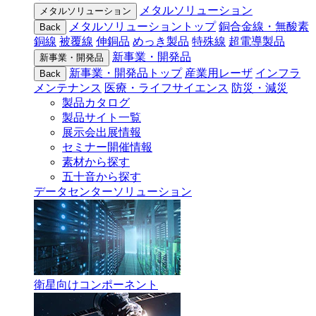
メタルソリューション
メタルソリューション
メタルソリューショントップ
銅合金線・無酸素
Back
銅線
被覆線
伸銅品
めっき製品
特殊線
超電導製品
新事業・開発品
新事業・開発品
新事業・開発品トップ
産業用レーザ
インフラ
Back
メンテナンス
医療・ライフサイエンス
防災・減災
製品カタログ
製品サイト一覧
展示会出展情報
セミナー開催情報
素材から探す
五十音から探す
データセンターソリューション
衛星向けコンポーネント