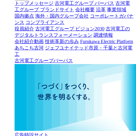
トップメッセージ
古河電工グループ パーパス
古河電
工グループ ブランドサイト
会社概要
沿革
事業領域
国内拠点
海外・国内グループ会社
コーポレートガバナ
ンス
コンプライアンス
役員紹介
古河電工グループ ビジョン2030
古河電工の
デジタルトランスフォーメーション
調達情報
会社紹介動画
技術革新の歩み
Furukawa Electric Platform
あちこち古河
ジェフユナイテッド市原・千葉と古河電
工
古河電工グループパーパス
広告特設サイト