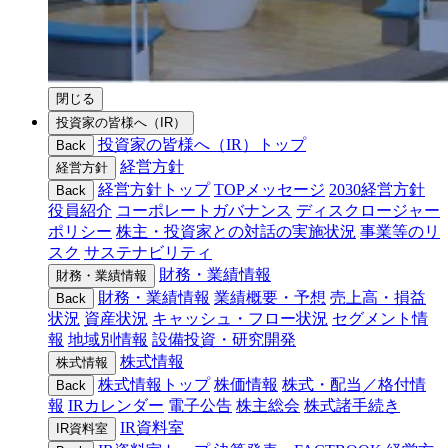
閉じる
投資家の皆様へ（IR）
投資家の皆様へ（IR）トップ
Back
経営方針
経営方針
経営方針トップ
TOPメッセージ
2030経営方針
Back
役員紹介
コーポレートガバナンス
ディスクロージャー
ポリシー
株主・投資家との対話の実施状況
事業等のリ
スク
サステナビリティ
財務・業績情報
財務・業績情報
財務・業績情報
業績概要・予想
売上高・損益
Back
状況
資産状況
キャッシュ・フロー状況
セグメント情
報
地域別情報
設備投資・研究開発
株式情報
株式情報
株式情報トップ
株価情報
株式・配当／格付情
Back
報
IRカレンダー
電子公告
株主総会
株式諸手続き
IR資料室
IR資料室