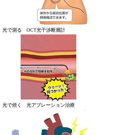
光で測る OCT光干渉断層計
光で焼く 光アブレーション治療