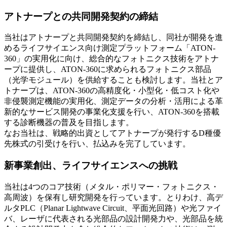
アトナープとの共同開発契約の締結
当社はアトナープと共同開発契約を締結し、同社が開発を進
めるライフサイエンス向け測定プラットフォーム「ATON-
360」の実用化に向け、総合的なフォトニクス技術をアトナ
ープに提供し、ATON-360に求められるフォトニクス部品
（光学モジュール）を供給することも検討します。当社とア
トナープは、ATON-360の高精度化・小型化・低コスト化や
非侵襲測定機能の実用化、測定データの分析・活用による革
新的なサービス開発の事業化支援を行い、ATON-360を搭載
する診断機器の普及を目指します。
なお当社は、戦略的出資としてアトナープが発行するD種優
先株式の引受けを行い、払込みを完了しています。
新事業創出、ライフサイエンスへの挑戦
当社は4つのコア技術（メタル・ポリマー・フォトニクス・
高周波）を保有し研究開発を行っています。とりわけ、高デ
ルタPLC（Planar Lightwave Circuit、平面光回路）や光ファイ
バ、レーザに代表される光部品の設計開発力や、光部品を統