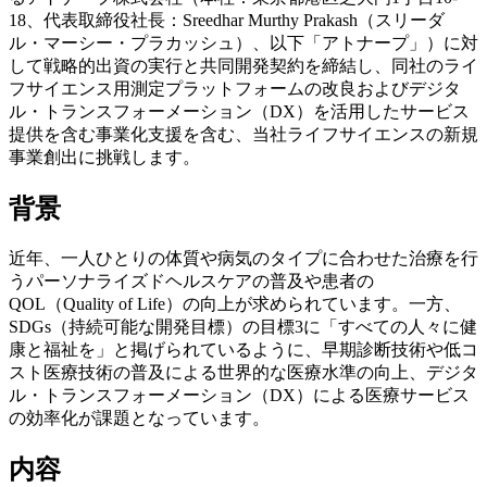
18、代表取締役社長：Sreedhar Murthy Prakash（スリーダ
ル・マーシー・プラカッシュ）、以下「アトナープ」）に対
して戦略的出資の実行と共同開発契約を締結し、同社のライ
フサイエンス用測定プラットフォームの改良およびデジタ
ル・トランスフォーメーション（DX）を活用したサービス
提供を含む事業化支援を含む、当社ライフサイエンスの新規
事業創出に挑戦します。
背景
近年、一人ひとりの体質や病気のタイプに合わせた治療を行
うパーソナライズドヘルスケアの普及や患者の
QOL（Quality of Life）の向上が求められています。一方、
SDGs（持続可能な開発目標）の目標3に「すべての人々に健
康と福祉を」と掲げられているように、早期診断技術や低コ
スト医療技術の普及による世界的な医療水準の向上、デジタ
ル・トランスフォーメーション（DX）による医療サービス
の効率化が課題となっています。
内容