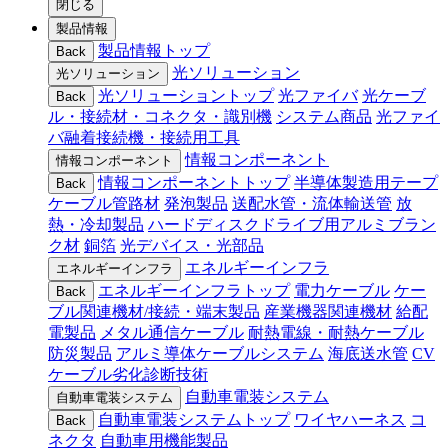
閉じる
製品情報
製品情報トップ
Back
光ソリューション
光ソリューション
光ソリューショントップ
光ファイバ
光ケーブ
Back
ル・接続材・コネクタ・識別機
システム商品
光ファイ
バ融着接続機・接続用工具
情報コンポーネント
情報コンポーネント
情報コンポーネントトップ
半導体製造用テープ
Back
ケーブル管路材
発泡製品
送配水管・流体輸送管
放
熱・冷却製品
ハードディスクドライブ用アルミブラン
ク材
銅箔
光デバイス・光部品
エネルギーインフラ
エネルギーインフラ
エネルギーインフラトップ
電力ケーブル
ケー
Back
ブル関連機材/接続・端末製品
産業機器関連機材
給配
電製品
メタル通信ケーブル
耐熱電線・耐熱ケーブル
防災製品
アルミ導体ケーブルシステム
海底送水管
CV
ケーブル劣化診断技術
自動車電装システム
自動車電装システム
自動車電装システムトップ
ワイヤハーネス
コ
Back
ネクタ
自動車用機能製品