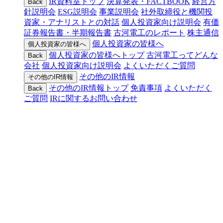
IR資料室トップ
決算発表・FACTBOOK
経営方
Back
針説明会
ESG説明会
事業説明会
社外取締役と機関投
資家・アナリストとの対話
個人投資家向け説明会
有価
証券報告書・半期報告書
古河電工のレポート
株主通信
個人投資家の皆様へ
個人投資家の皆様へ
個人投資家の皆様へトップ
古河電工ってどんな
Back
会社
個人投資家向け説明会
よくいただくご質問
その他のIR情報
その他のIR情報
その他のIR情報トップ
免責事項
よくいただく
Back
ご質問
IRに関するお問い合わせ