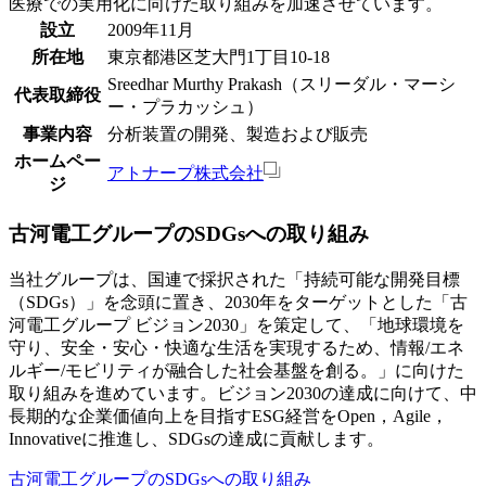
医療での実用化に向けた取り組みを加速させています。
設立
2009年11月
所在地
東京都港区芝大門1丁目10-18
Sreedhar Murthy Prakash（スリーダル・マーシ
代表取締役
ー・プラカッシュ）
事業内容
分析装置の開発、製造および販売
ホームペー
アトナープ株式会社
ジ
古河電工グループのSDGsへの取り組み
当社グループは、国連で採択された「持続可能な開発目標
（SDGs）」を念頭に置き、2030年をターゲットとした「古
河電工グループ ビジョン2030」を策定して、「地球環境を
守り、安全・安心・快適な生活を実現するため、情報/エネ
ルギー/モビリティが融合した社会基盤を創る。」に向けた
取り組みを進めています。ビジョン2030の達成に向けて、中
長期的な企業価値向上を目指すESG経営をOpen，Agile，
Innovativeに推進し、SDGsの達成に貢献します。
古河電工グループのSDGsへの取り組み