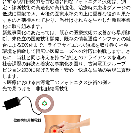
合する設計開発力を含む総合的なフォトニクス技術は、測
定・診断技術の高速化や高精度化、治療時の患者ダメージの
低減に貢献でき、今後の医療水準の向上に重要な役割を果た
すものと期待されており、当社はそれらを生かした新規事業
化に取り組みます。
新規事業化にあたっては、既存の医療技術の改善から早期診
断、未確立の医療技術開発、既存の情報通信インフラとの融
合によるDX化まで、ライフサイエンス領域を取り巻く社会
環境を俯瞰して幅広い医療ニーズへの対応に挑戦します。さ
らに、当社と同じ考えを持つ他社とのアライアンスを進め、
社会課題の解決と着実な事業化を図り、古河電工グループ
ビジョン2030に掲げる安全・安心・快適な生活の実現に貢献
します。
＜医療における古河電工のフォトニクス技術の例＞
光で見つける 非接触給電技術