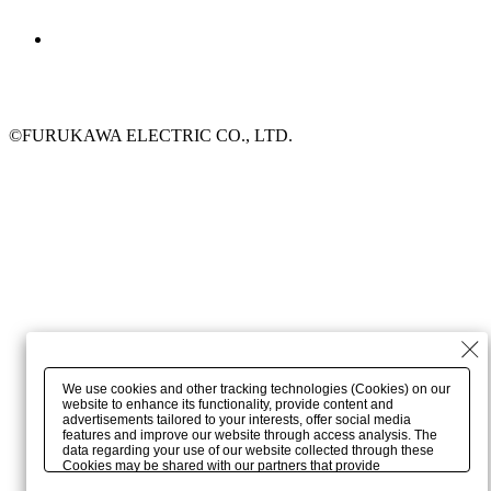
©FURUKAWA ELECTRIC CO., LTD.
We use cookies and other tracking technologies (Cookies) on our
website to enhance its functionality, provide content and
advertisements tailored to your interests, offer social media
features and improve our website through access analysis. The
data regarding your use of our website collected through these
Cookies may be shared with our partners that provide
advertising, social media and/or analytics services. These