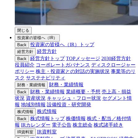
閉じる
投資家の皆様へ（IR）
投資家の皆様へ（IR）トップ
Back
経営方針
経営方針
経営方針トップ
TOPメッセージ
2030経営方針
Back
役員紹介
コーポレートガバナンス
ディスクロージャー
ポリシー
株主・投資家との対話の実施状況
事業等のリ
スク
サステナビリティ
財務・業績情報
財務・業績情報
財務・業績情報
業績概要・予想
売上高・損益
Back
状況
資産状況
キャッシュ・フロー状況
セグメント情
報
地域別情報
設備投資・研究開発
株式情報
株式情報
株式情報トップ
株価情報
株式・配当／格付情
Back
報
IRカレンダー
電子公告
株主総会
株式諸手続き
IR資料室
IR資料室