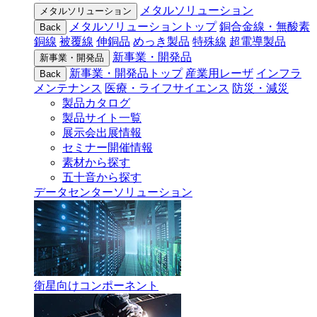
メタルソリューション
メタルソリューション
メタルソリューショントップ
銅合金線・無酸素
Back
銅線
被覆線
伸銅品
めっき製品
特殊線
超電導製品
新事業・開発品
新事業・開発品
新事業・開発品トップ
産業用レーザ
インフラ
Back
メンテナンス
医療・ライフサイエンス
防災・減災
製品カタログ
製品サイト一覧
展示会出展情報
セミナー開催情報
素材から探す
五十音から探す
データセンターソリューション
衛星向けコンポーネント