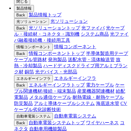
閉じる
製品情報
製品情報トップ
Back
光ソリューション
光ソリューション
光ソリューショントップ
光ファイバ
光ケーブ
Back
ル・接続材・コネクタ・識別機
システム商品
光ファイ
バ融着接続機・接続用工具
情報コンポーネント
情報コンポーネント
情報コンポーネントトップ
半導体製造用テープ
Back
ケーブル管路材
発泡製品
送配水管・流体輸送管
放
熱・冷却製品
ハードディスクドライブ用アルミブラン
ク材
銅箔
光デバイス・光部品
エネルギーインフラ
エネルギーインフラ
エネルギーインフラトップ
電力ケーブル
ケー
Back
ブル関連機材/接続・端末製品
産業機器関連機材
給配
電製品
メタル通信ケーブル
耐熱電線・耐熱ケーブル
防災製品
アルミ導体ケーブルシステム
海底送水管
CV
ケーブル劣化診断技術
自動車電装システム
自動車電装システム
自動車電装システムトップ
ワイヤハーネス
コ
Back
ネクタ
自動車用機能製品