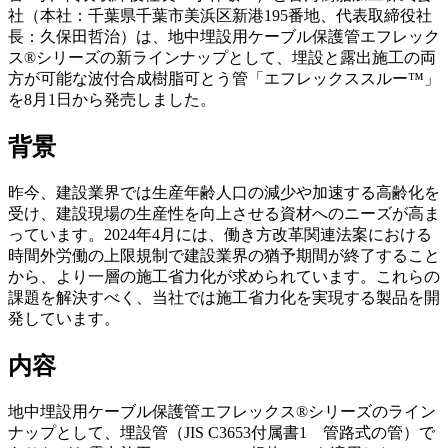
社（本社：千葉県千葉市美浜区新港195番地、代表取締役社
長：久保田哲治）は、地中埋設用ケーブル保護管エフレック
ス®シリーズの新ラインナップとして、埋設と露出施工の両
方が可能な波付合成樹脂可とう管「エフレックススルー™」
を8月1日から発売しました。
背景
昨今、建設業界では生産年齢人口の減少や加速する高齢化を
受け、建設現場の生産性を向上させる資材へのニーズが高ま
っています。2024年4月には、働き方改革関連法案における
時間外労働の上限規制で建設業界の猶予期間が終了すること
から、より一層の施工省力化が求められています。これらの
課題を解決すべく、当社では施工省力化を実現する製品を開
発しています。
内容
地中埋設用ケーブル保護管エフレックス®シリーズのライン
ナップとして、埋設管（JIS C3653付属書1 管路式の管）で