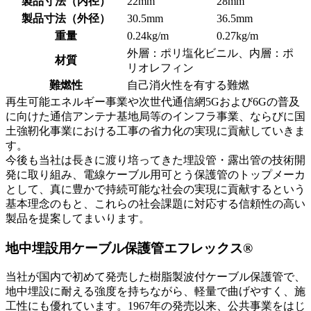
製品寸法（内径）
22mm
28mm
製品寸法（外径）
30.5mm
36.5mm
重量
0.24kg/m
0.27kg/m
外層：ポリ塩化ビニル、内層：ポ
材質
リオレフィン
難燃性
自己消火性を有する難燃
再生可能エネルギー事業や次世代通信網5Gおよび6Gの普及
に向けた通信アンテナ基地局等のインフラ事業、ならびに国
土強靭化事業における工事の省力化の実現に貢献していきま
す。
今後も当社は長きに渡り培ってきた埋設管・露出管の技術開
発に取り組み、電線ケーブル用可とう保護管のトップメーカ
として、真に豊かで持続可能な社会の実現に貢献するという
基本理念のもと、これらの社会課題に対応する信頼性の高い
製品を提案してまいります。
地中埋設用ケーブル保護管エフレックス®
当社が国内で初めて発売した樹脂製波付ケーブル保護管で、
地中埋設に耐える強度を持ちながら、軽量で曲げやすく、施
工性にも優れています。1967年の発売以来、公共事業をはじ