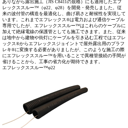
ありながら露出施工（JIS C8411の規格）にも適用したエフ
レックススルー™（φ22、φ28）を開発・発売しました。従
来の波付管の構造を最適化し、曲げ易さと耐候性を実現して
います。これまでエフレックス®は電力および通信ケーブル
専用でしたが、エフレックススルー™はこれらのケーブルに
加えて絶縁電線の保護管としても施工できます。また、従来
は地中から建物や街灯にケーブルを引き込む工程ではエフレ
ックス®からエフレックスジョイントで屋外露出用のプラフ
レキ®に変換する必要がありましたが、このような施工の際
にエフレックススルー™を用いることで異種管接続の手間が
省けることから、工事の省力化が期待できます。
エフレックススルー™φ22