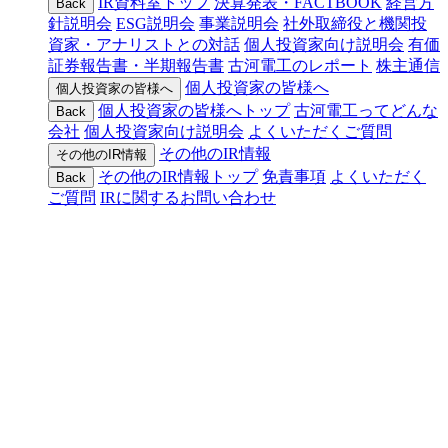
IR資料室トップ
決算発表・FACTBOOK
経営方
Back
針説明会
ESG説明会
事業説明会
社外取締役と機関投
資家・アナリストとの対話
個人投資家向け説明会
有価
証券報告書・半期報告書
古河電工のレポート
株主通信
個人投資家の皆様へ
個人投資家の皆様へ
個人投資家の皆様へトップ
古河電工ってどんな
Back
会社
個人投資家向け説明会
よくいただくご質問
その他のIR情報
その他のIR情報
その他のIR情報トップ
免責事項
よくいただく
Back
ご質問
IRに関するお問い合わせ