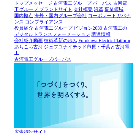
トップメッセージ
古河電工グループ パーパス
古河電
工グループ ブランドサイト
会社概要
沿革
事業領域
国内拠点
海外・国内グループ会社
コーポレートガバナ
ンス
コンプライアンス
役員紹介
古河電工グループ ビジョン2030
古河電工の
デジタルトランスフォーメーション
調達情報
会社紹介動画
技術革新の歩み
Furukawa Electric Platform
あちこち古河
ジェフユナイテッド市原・千葉と古河電
工
古河電工グループパーパス
広告特設サイト