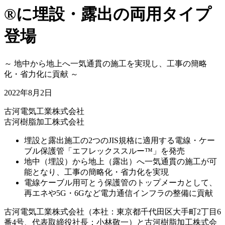
®に埋設・露出の両用タイプ
登場
～ 地中から地上へ一気通貫の施工を実現し、工事の簡略
化・省力化に貢献 ～
2022年8月2日
古河電気工業株式会社
古河樹脂加工株式会社
埋設と露出施工の2つのJIS規格に適用する電線・ケー
ブル保護管「エフレックススルー™」を発売
地中（埋設）から地上（露出）へ一気通貫の施工が可
能となり、工事の簡略化・省力化を実現
電線ケーブル用可とう保護管のトップメーカとして、
再エネや5G・6Gなど電力通信インフラの整備に貢献
古河電気工業株式会社（本社：東京都千代田区大手町2丁目6
番4号、代表取締役社長：小林敬一）と古河樹脂加工株式会