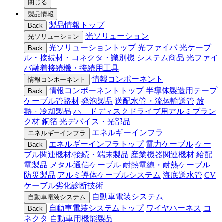
閉じる
製品情報
製品情報トップ
Back
光ソリューション
光ソリューション
光ソリューショントップ
光ファイバ
光ケーブ
Back
ル・接続材・コネクタ・識別機
システム商品
光ファイ
バ融着接続機・接続用工具
情報コンポーネント
情報コンポーネント
情報コンポーネントトップ
半導体製造用テープ
Back
ケーブル管路材
発泡製品
送配水管・流体輸送管
放
熱・冷却製品
ハードディスクドライブ用アルミブラン
ク材
銅箔
光デバイス・光部品
エネルギーインフラ
エネルギーインフラ
エネルギーインフラトップ
電力ケーブル
ケー
Back
ブル関連機材/接続・端末製品
産業機器関連機材
給配
電製品
メタル通信ケーブル
耐熱電線・耐熱ケーブル
防災製品
アルミ導体ケーブルシステム
海底送水管
CV
ケーブル劣化診断技術
自動車電装システム
自動車電装システム
自動車電装システムトップ
ワイヤハーネス
コ
Back
ネクタ
自動車用機能製品