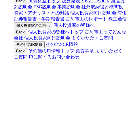
IR資料室トップ
決算発表・FACTBOOK
経営方
Back
針説明会
ESG説明会
事業説明会
社外取締役と機関投
資家・アナリストとの対話
個人投資家向け説明会
有価
証券報告書・半期報告書
古河電工のレポート
株主通信
個人投資家の皆様へ
個人投資家の皆様へ
個人投資家の皆様へトップ
古河電工ってどんな
Back
会社
個人投資家向け説明会
よくいただくご質問
その他のIR情報
その他のIR情報
その他のIR情報トップ
免責事項
よくいただく
Back
ご質問
IRに関するお問い合わせ