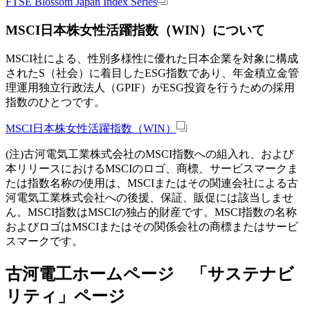
FTSE Blossom Japan Index Series
MSCI日本株女性活躍指数（WIN）について
MSCI社による、性別多様性に優れた日本企業を対象に構成
されたS（社会）に着目したESG指数であり、年金積立金管
理運用独立行政法人（GPIF）がESG投資を行うための採用
指数のひとつです。
MSCI日本株女性活躍指数（WIN）
(注)
古河電気工業株式会社のMSCI指数への組入れ、および
本リリースにおけるMSCIのロゴ、商標、サービスマークま
たは指数名称の使用は、MSCIまたはその関連会社による古
河電気工業株式会社への後援、保証、販促には該当しませ
ん。MSCI指数はMSCIの独占的財産です。MSCI指数の名称
およびロゴはMSCIまたはその関係会社の商標またはサービ
スマークです。
古河電工ホームページ 「サステナビ
リティ」ページ