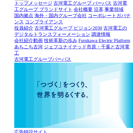
トップメッセージ
古河電工グループ パーパス
古河電
工グループ ブランドサイト
会社概要
沿革
事業領域
国内拠点
海外・国内グループ会社
コーポレートガバナ
ンス
コンプライアンス
役員紹介
古河電工グループ ビジョン2030
古河電工の
デジタルトランスフォーメーション
調達情報
会社紹介動画
技術革新の歩み
Furukawa Electric Platform
あちこち古河
ジェフユナイテッド市原・千葉と古河電
工
古河電工グループパーパス
広告特設サイト