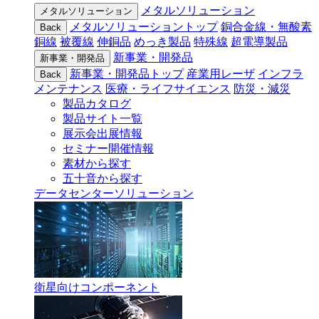
メタルソリューション
メタルソリューション
メタルソリューショントップ
銅合金線・無酸素
Back
銅線
被覆線
伸銅品
めっき製品
特殊線
超電導製品
新事業・開発品
新事業・開発品
新事業・開発品トップ
産業用レーザ
インフラ
Back
メンテナンス
医療・ライフサイエンス
防災・減災
製品カタログ
製品サイト一覧
展示会出展情報
セミナー開催情報
素材から探す
五十音から探す
データセンターソリューション
衛星向けコンポーネント