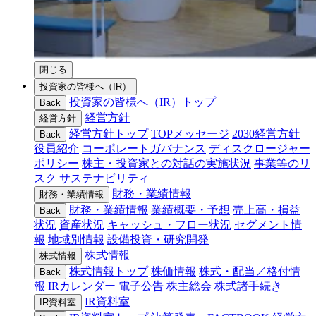
閉じる
投資家の皆様へ（IR）
投資家の皆様へ（IR）トップ
Back
経営方針
経営方針
経営方針トップ
TOPメッセージ
2030経営方針
Back
役員紹介
コーポレートガバナンス
ディスクロージャー
ポリシー
株主・投資家との対話の実施状況
事業等のリ
スク
サステナビリティ
財務・業績情報
財務・業績情報
財務・業績情報
業績概要・予想
売上高・損益
Back
状況
資産状況
キャッシュ・フロー状況
セグメント情
報
地域別情報
設備投資・研究開発
株式情報
株式情報
株式情報トップ
株価情報
株式・配当／格付情
Back
報
IRカレンダー
電子公告
株主総会
株式諸手続き
IR資料室
IR資料室