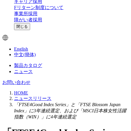
キャリア採用
Fリターン制度について
事業所採用
障がい者採用
閉じる
English
中文(簡体)
製品カタログ
ニュース
お問い合わせ
HOME
ニュースリリース
「FTSE4Good Index Series」と「FTSE Blossom Japan
Index」に3年連続選定、および「MSCI日本株女性活躍
指数（WIN）」に4年連続選定