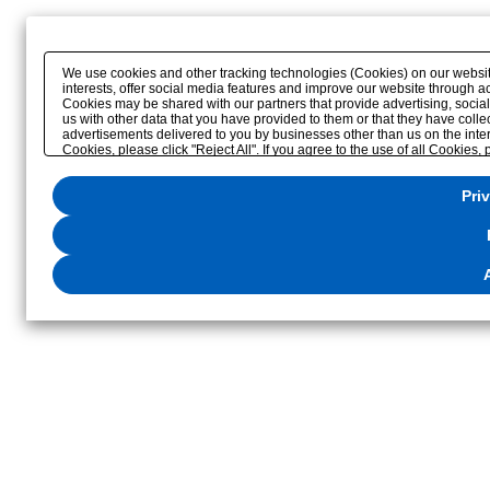
We use cookies and other tracking technologies (Cookies) on our website 
interests, offer social media features and improve our website through a
Cookies may be shared with our partners that provide advertising, soci
us with other data that you have provided to them or that they have colle
advertisements delivered to you by businesses other than us on the interne
Cookies, please click "Reject All". If you agree to the use of all Cookies,
"Privacy Settings"
. You can change your consent or rejection settings at a
the
"Privacy Settings"
button (or link) located in our
Privacy Policy
or the 
Pri