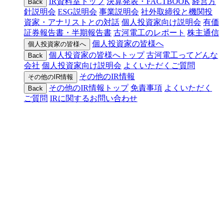
IR資料室トップ
決算発表・FACTBOOK
経営方
Back
針説明会
ESG説明会
事業説明会
社外取締役と機関投
資家・アナリストとの対話
個人投資家向け説明会
有価
証券報告書・半期報告書
古河電工のレポート
株主通信
個人投資家の皆様へ
個人投資家の皆様へ
個人投資家の皆様へトップ
古河電工ってどんな
Back
会社
個人投資家向け説明会
よくいただくご質問
その他のIR情報
その他のIR情報
その他のIR情報トップ
免責事項
よくいただく
Back
ご質問
IRに関するお問い合わせ