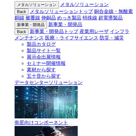
メタルソリューション
メタルソリューション
メタルソリューショントップ
銅合金線・無酸素
Back
銅線
被覆線
伸銅品
めっき製品
特殊線
超電導製品
新事業・開発品
新事業・開発品
新事業・開発品トップ
産業用レーザ
インフラ
Back
メンテナンス
医療・ライフサイエンス
防災・減災
製品カタログ
製品サイト一覧
展示会出展情報
セミナー開催情報
素材から探す
五十音から探す
データセンターソリューション
衛星向けコンポーネント