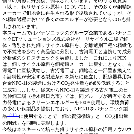
個々の資源に分別後、循環されています。そのうち銅資源
（以下、銅リサイクル原料）については、その多くが銅精錬
メーカーで銅地金に再生される形で循環されていますが、そ
の精錬過程において多くのエネルギーが必要となりCO
も排
2
出されています。
本スキームではパナソニックのグループ企業であるパナソニ
ックETソリューションズ株式会社が、リサイクル工場で解
体・選別された銅リサイクル原料を、分離選別工程の精緻化
で不純物を少なく高品位に分別し、古河電工と連携して成分
分析値のクロスチェックを実施しました。これによりPEX
は、銅リサイクル原料を銅精錬メーカーに戻すことなく、古
河電工に直接供給し、古河電工は、銅地金と一部置き換えて
も諸特性が安定する製造条件を新たに確立し、配線器具用銅
合金NFC-11の製造におけるCO
発生量を約8％低減すること
2
に成功しました。従来からNFC-11を製造する古河電工の日
光伸銅工場（栃木県日光市）では、同グループが所有する水
力発電によるクリーンエネルギーを100％使用し、環境負荷
の少ない銅製品を提供しており、NFC-11をパナソニック製
（注）
品
に使用することで「銅の資源循環」と「CO
排出量
2
の削減」を同時に実現します。
今後は本スキームで培った銅リサイクル原料の活用ノウハウ