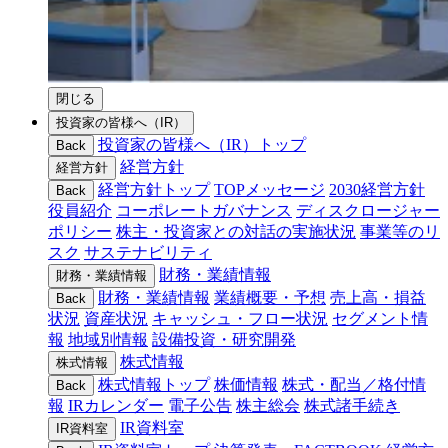
閉じる
投資家の皆様へ（IR）
投資家の皆様へ（IR）トップ
Back
経営方針
経営方針
経営方針トップ
TOPメッセージ
2030経営方針
Back
役員紹介
コーポレートガバナンス
ディスクロージャー
ポリシー
株主・投資家との対話の実施状況
事業等のリ
スク
サステナビリティ
財務・業績情報
財務・業績情報
財務・業績情報
業績概要・予想
売上高・損益
Back
状況
資産状況
キャッシュ・フロー状況
セグメント情
報
地域別情報
設備投資・研究開発
株式情報
株式情報
株式情報トップ
株価情報
株式・配当／格付情
Back
報
IRカレンダー
電子公告
株主総会
株式諸手続き
IR資料室
IR資料室