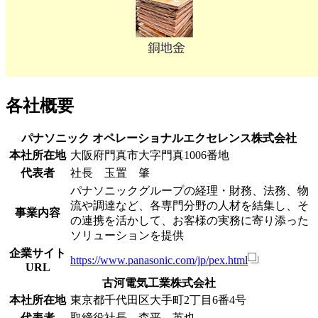
各社概要
パナソニック オペレーショナルエクセレンス株式会社
本社所在地
大阪府門真市大字門真1006番地
代表者
社長 玉置 肇
パナソニックグループの経理・財務、法務、物
流や調達など、各専門分野の人材を結集し、そ
事業内容
の連携を活かして、お客様の実務に寄り添った
ソリューションを提供
企業サイト
https://www.panasonic.com/jp/pex.html
URL
古河電気工業株式会社
本社所在地
東京都千代田区大手町2丁目6番4号
代表者
取締役社長 森平 英也