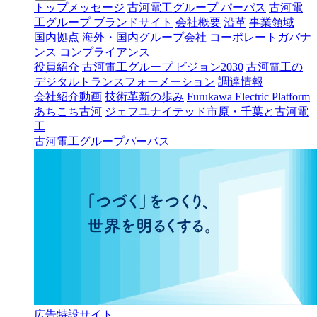
トップメッセージ
古河電工グループ パーパス
古河電
工グループ ブランドサイト
会社概要
沿革
事業領域
国内拠点
海外・国内グループ会社
コーポレートガバナ
ンス
コンプライアンス
役員紹介
古河電工グループ ビジョン2030
古河電工の
デジタルトランスフォーメーション
調達情報
会社紹介動画
技術革新の歩み
Furukawa Electric Platform
あちこち古河
ジェフユナイテッド市原・千葉と古河電
工
古河電工グループパーパス
広告特設サイト