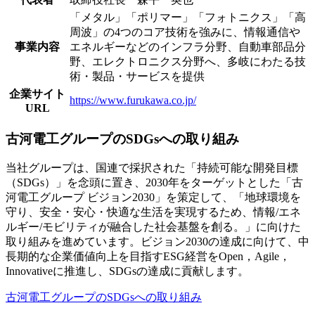
「メタル」「ポリマー」「フォトニクス」「高
周波」の4つのコア技術を強みに、情報通信や
事業内容
エネルギーなどのインフラ分野、自動車部品分
野、エレクトロニクス分野へ、多岐にわたる技
術・製品・サービスを提供
企業サイト
https://www.furukawa.co.jp/
URL
古河電工グループのSDGsへの取り組み
当社グループは、国連で採択された「持続可能な開発目標
（SDGs）」を念頭に置き、2030年をターゲットとした「古
河電工グループ ビジョン2030」を策定して、「地球環境を
守り、安全・安心・快適な生活を実現するため、情報/エネ
ルギー/モビリティが融合した社会基盤を創る。」に向けた
取り組みを進めています。ビジョン2030の達成に向けて、中
長期的な企業価値向上を目指すESG経営をOpen，Agile，
Innovativeに推進し、SDGsの達成に貢献します。
古河電工グループのSDGsへの取り組み