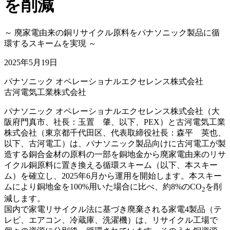
を削減
～ 廃家電由来の銅リサイクル原料をパナソニック製品に循
環するスキームを実現 ～
2025年5月19日
パナソニック オペレーショナルエクセレンス株式会社
古河電気工業株式会社
パナソニック オペレーショナルエクセレンス株式会社（大
阪府門真市、社長：玉置 肇、以下、PEX）と古河電気工業
株式会社（東京都千代田区、代表取締役社長：森平 英也、
以下、古河電工）は、パナソニック製品向けに古河電工が製
造する銅合金材の原料の一部を銅地金から廃家電由来のリサ
イクル銅原料に置き換える循環スキーム（以下、本スキー
ム）を確立し、2025年6月から運用を開始します。本スキー
ムにより銅地金を100%用いた場合に比べ、約8%のCO
を削
2
減します。
国内で家電リサイクル法に基づき廃棄される家電4製品（テ
レビ、エアコン、冷蔵庫、洗濯機）は、リサイクル工場で