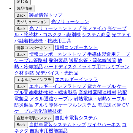
閉じる
製品情報
製品情報トップ
Back
光ソリューション
光ソリューション
光ソリューショントップ
光ファイバ
光ケーブ
Back
ル・接続材・コネクタ・識別機
システム商品
光ファイ
バ融着接続機・接続用工具
情報コンポーネント
情報コンポーネント
情報コンポーネントトップ
半導体製造用テープ
Back
ケーブル管路材
発泡製品
送配水管・流体輸送管
放
熱・冷却製品
ハードディスクドライブ用アルミブラン
ク材
銅箔
光デバイス・光部品
エネルギーインフラ
エネルギーインフラ
エネルギーインフラトップ
電力ケーブル
ケー
Back
ブル関連機材/接続・端末製品
産業機器関連機材
給配
電製品
メタル通信ケーブル
耐熱電線・耐熱ケーブル
防災製品
アルミ導体ケーブルシステム
海底送水管
CV
ケーブル劣化診断技術
自動車電装システム
自動車電装システム
自動車電装システムトップ
ワイヤハーネス
コ
Back
ネクタ
自動車用機能製品