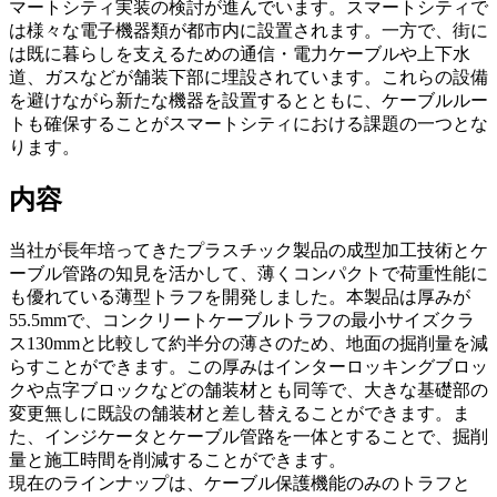
マートシティ実装の検討が進んでいます。スマートシティで
は様々な電子機器類が都市内に設置されます。一方で、街に
は既に暮らしを支えるための通信・電力ケーブルや上下水
道、ガスなどが舗装下部に埋設されています。これらの設備
を避けながら新たな機器を設置するとともに、ケーブルルー
トも確保することがスマートシティにおける課題の一つとな
ります。
内容
当社が長年培ってきたプラスチック製品の成型加工技術とケ
ーブル管路の知見を活かして、薄くコンパクトで荷重性能に
も優れている薄型トラフを開発しました。本製品は厚みが
55.5mmで、コンクリートケーブルトラフの最小サイズクラ
ス130mmと比較して約半分の薄さのため、地面の掘削量を減
らすことができます。この厚みはインターロッキングブロッ
クや点字ブロックなどの舗装材とも同等で、大きな基礎部の
変更無しに既設の舗装材と差し替えることができます。ま
た、インジケータとケーブル管路を一体とすることで、掘削
量と施工時間を削減することができます。
現在のラインナップは、ケーブル保護機能のみのトラフと