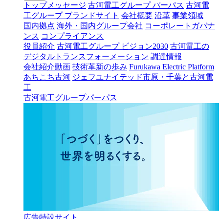
トップメッセージ
古河電工グループ パーパス
古河電
工グループ ブランドサイト
会社概要
沿革
事業領域
国内拠点
海外・国内グループ会社
コーポレートガバナ
ンス
コンプライアンス
役員紹介
古河電工グループ ビジョン2030
古河電工の
デジタルトランスフォーメーション
調達情報
会社紹介動画
技術革新の歩み
Furukawa Electric Platform
あちこち古河
ジェフユナイテッド市原・千葉と古河電
工
古河電工グループパーパス
広告特設サイト