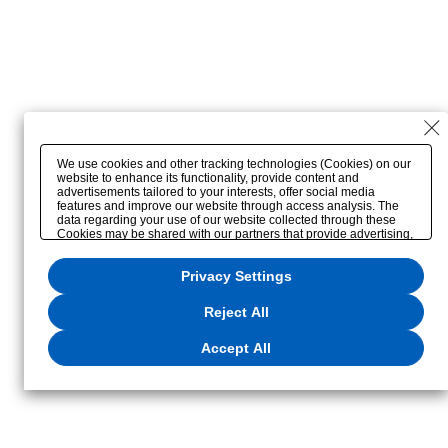
We use cookies and other tracking technologies (Cookies) on our
website to enhance its functionality, provide content and
advertisements tailored to your interests, offer social media
features and improve our website through access analysis. The
data regarding your use of our website collected through these
Cookies may be shared with our partners that provide advertising,
social media and/or analytics services. These partners may
combine the data shared by us with other data that you have
Privacy Settings
provided to them or that they have collected from your use of their
services or other websites to analyze and optimize
advertisements delivered to you by businesses other than us on
Reject All
the internet. If you wish to reject the use of all Cookies except for
Strictly Necessary Cookies, please click "Reject All". If you agree
to the use of all Cookies, please click "Accept All". To select your
Accept All
preferences for each purpose, please click
"Privacy Settings"
. You
can change your consent or rejection settings at any time via the
hover button displayed at the bottom left of this website or through
the
"Privacy Settings"
button (or link) located in our
Privacy Policy
or the website footer.