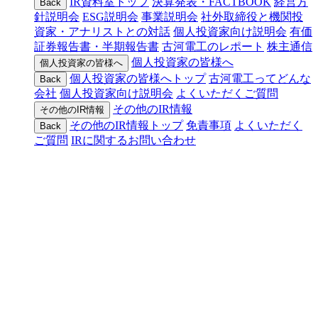
IR資料室トップ
決算発表・FACTBOOK
経営方
Back
針説明会
ESG説明会
事業説明会
社外取締役と機関投
資家・アナリストとの対話
個人投資家向け説明会
有価
証券報告書・半期報告書
古河電工のレポート
株主通信
個人投資家の皆様へ
個人投資家の皆様へ
個人投資家の皆様へトップ
古河電工ってどんな
Back
会社
個人投資家向け説明会
よくいただくご質問
その他のIR情報
その他のIR情報
その他のIR情報トップ
免責事項
よくいただく
Back
ご質問
IRに関するお問い合わせ