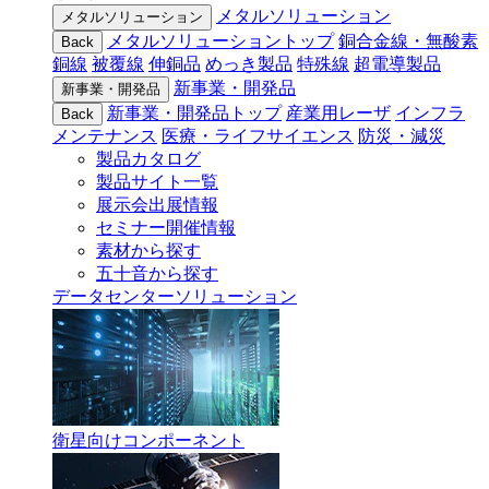
メタルソリューション
メタルソリューション
メタルソリューショントップ
銅合金線・無酸素
Back
銅線
被覆線
伸銅品
めっき製品
特殊線
超電導製品
新事業・開発品
新事業・開発品
新事業・開発品トップ
産業用レーザ
インフラ
Back
メンテナンス
医療・ライフサイエンス
防災・減災
製品カタログ
製品サイト一覧
展示会出展情報
セミナー開催情報
素材から探す
五十音から探す
データセンターソリューション
衛星向けコンポーネント