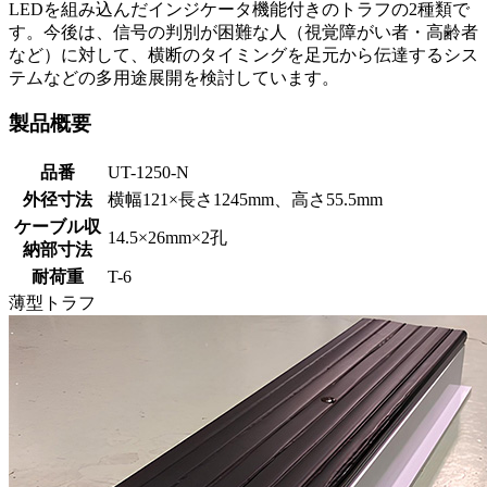
LEDを組み込んだインジケータ機能付きのトラフの2種類で
す。今後は、信号の判別が困難な人（視覚障がい者・高齢者
など）に対して、横断のタイミングを足元から伝達するシス
テムなどの多用途展開を検討しています。
製品概要
品番
UT-1250-N
外径寸法
横幅121×長さ1245mm、高さ55.5mm
ケーブル収
14.5×26mm×2孔
納部寸法
耐荷重
T-6
薄型トラフ