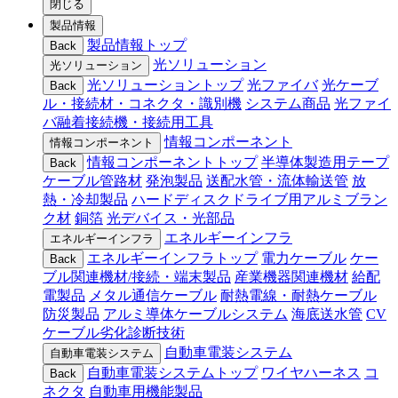
閉じる
製品情報
製品情報トップ
Back
光ソリューション
光ソリューション
光ソリューショントップ
光ファイバ
光ケーブ
Back
ル・接続材・コネクタ・識別機
システム商品
光ファイ
バ融着接続機・接続用工具
情報コンポーネント
情報コンポーネント
情報コンポーネントトップ
半導体製造用テープ
Back
ケーブル管路材
発泡製品
送配水管・流体輸送管
放
熱・冷却製品
ハードディスクドライブ用アルミブラン
ク材
銅箔
光デバイス・光部品
エネルギーインフラ
エネルギーインフラ
エネルギーインフラトップ
電力ケーブル
ケー
Back
ブル関連機材/接続・端末製品
産業機器関連機材
給配
電製品
メタル通信ケーブル
耐熱電線・耐熱ケーブル
防災製品
アルミ導体ケーブルシステム
海底送水管
CV
ケーブル劣化診断技術
自動車電装システム
自動車電装システム
自動車電装システムトップ
ワイヤハーネス
コ
Back
ネクタ
自動車用機能製品