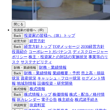
閉じる
投資家の皆様へ（IR）
投資家の皆様へ（IR）トップ
Back
経営方針
経営方針
経営方針トップ
TOPメッセージ
2030経営方針
Back
役員紹介
コーポレートガバナンス
ディスクロージャー
ポリシー
株主・投資家との対話の実施状況
事業等のリ
スク
サステナビリティ
財務・業績情報
財務・業績情報
財務・業績情報
業績概要・予想
売上高・損益
Back
状況
資産状況
キャッシュ・フロー状況
セグメント情
報
地域別情報
設備投資・研究開発
株式情報
株式情報
株式情報トップ
株価情報
株式・配当／格付情
Back
報
IRカレンダー
電子公告
株主総会
株式諸手続き
IR資料室
IR資料室