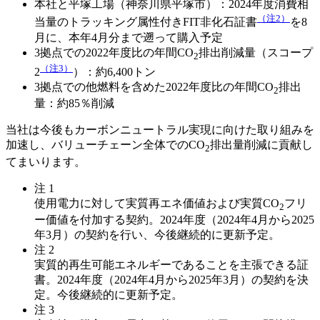
本社と平塚工場（神奈川県平塚市）：2024年度消費相
（注2）
当量のトラッキング属性付きFIT非化石証書
を8
月に、本年4月分まで遡って購入予定
3拠点での2022年度比の年間CO
排出削減量（スコープ
2
（注3）
2
）：約6,400トン
3拠点での他燃料を含めた2022年度比の年間CO
排出
2
量：約85％削減
当社は今後もカーボンニュートラル実現に向けた取り組みを
加速し、バリューチェーン全体でのCO
排出量削減に貢献し
2
てまいります。
注 1
使用電力に対して実質再エネ価値および実質CO
フリ
2
ー価値を付加する契約。2024年度（2024年4月から2025
年3月）の契約を行い、今後継続的に更新予定。
注 2
実質的再生可能エネルギーであることを主張できる証
書。2024年度（2024年4月から2025年3月）の契約を決
定。今後継続的に更新予定。
注 3