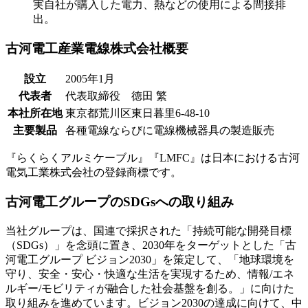
実自社が購入した電力、熱などの使用による間接排
出。
古河電工産業電線株式会社概要
設立
2005年1月
代表者
代表取締役 徳田 繁
本社所在地
東京都荒川区東日暮里6-48-10
主要製品
各種電線ならびに電線機械器具の製造販売
『らくらくアルミケーブル』『LMFC』は日本における古河
電気工業株式会社の登録商標です。
古河電工グループのSDGsへの取り組み
当社グループは、国連で採択された「持続可能な開発目標
（SDGs）」を念頭に置き、2030年をターゲットとした「古
河電工グループ ビジョン2030」を策定して、「地球環境を
守り、安全・安心・快適な生活を実現するため、情報/エネ
ルギー/モビリティが融合した社会基盤を創る。」に向けた
取り組みを進めています。ビジョン2030の達成に向けて、中