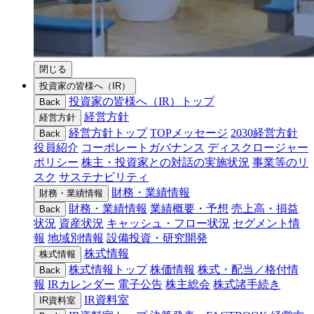
閉じる
投資家の皆様へ（IR）
投資家の皆様へ（IR）トップ
Back
経営方針
経営方針
経営方針トップ
TOPメッセージ
2030経営方針
Back
役員紹介
コーポレートガバナンス
ディスクロージャー
ポリシー
株主・投資家との対話の実施状況
事業等のリ
スク
サステナビリティ
財務・業績情報
財務・業績情報
財務・業績情報
業績概要・予想
売上高・損益
Back
状況
資産状況
キャッシュ・フロー状況
セグメント情
報
地域別情報
設備投資・研究開発
株式情報
株式情報
株式情報トップ
株価情報
株式・配当／格付情
Back
報
IRカレンダー
電子公告
株主総会
株式諸手続き
IR資料室
IR資料室