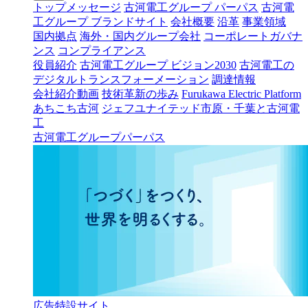
トップメッセージ
古河電工グループ パーパス
古河電
工グループ ブランドサイト
会社概要
沿革
事業領域
国内拠点
海外・国内グループ会社
コーポレートガバナ
ンス
コンプライアンス
役員紹介
古河電工グループ ビジョン2030
古河電工の
デジタルトランスフォーメーション
調達情報
会社紹介動画
技術革新の歩み
Furukawa Electric Platform
あちこち古河
ジェフユナイテッド市原・千葉と古河電
工
古河電工グループパーパス
広告特設サイト