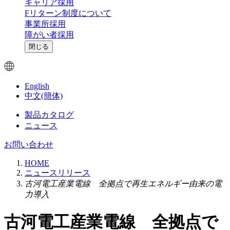
キャリア採用
Fリターン制度について
事業所採用
障がい者採用
閉じる
English
中文(簡体)
製品カタログ
ニュース
お問い合わせ
HOME
ニュースリリース
古河電工産業電線 全拠点で再生エネルギー由来の電
力導入
古河電工産業電線 全拠点で