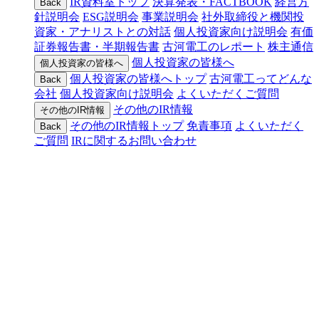
IR資料室トップ
決算発表・FACTBOOK
経営方
Back
針説明会
ESG説明会
事業説明会
社外取締役と機関投
資家・アナリストとの対話
個人投資家向け説明会
有価
証券報告書・半期報告書
古河電工のレポート
株主通信
個人投資家の皆様へ
個人投資家の皆様へ
個人投資家の皆様へトップ
古河電工ってどんな
Back
会社
個人投資家向け説明会
よくいただくご質問
その他のIR情報
その他のIR情報
その他のIR情報トップ
免責事項
よくいただく
Back
ご質問
IRに関するお問い合わせ