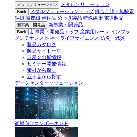
メタルソリューション
メタルソリューション
メタルソリューショントップ
銅合金線・無酸素
Back
銅線
被覆線
伸銅品
めっき製品
特殊線
超電導製品
新事業・開発品
新事業・開発品
新事業・開発品トップ
産業用レーザ
インフラ
Back
メンテナンス
医療・ライフサイエンス
防災・減災
製品カタログ
製品サイト一覧
展示会出展情報
セミナー開催情報
素材から探す
五十音から探す
データセンターソリューション
衛星向けコンポーネント