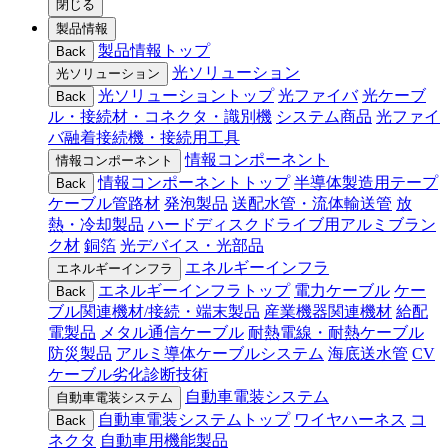
閉じる
製品情報
製品情報トップ
Back
光ソリューション
光ソリューション
光ソリューショントップ
光ファイバ
光ケーブ
Back
ル・接続材・コネクタ・識別機
システム商品
光ファイ
バ融着接続機・接続用工具
情報コンポーネント
情報コンポーネント
情報コンポーネントトップ
半導体製造用テープ
Back
ケーブル管路材
発泡製品
送配水管・流体輸送管
放
熱・冷却製品
ハードディスクドライブ用アルミブラン
ク材
銅箔
光デバイス・光部品
エネルギーインフラ
エネルギーインフラ
エネルギーインフラトップ
電力ケーブル
ケー
Back
ブル関連機材/接続・端末製品
産業機器関連機材
給配
電製品
メタル通信ケーブル
耐熱電線・耐熱ケーブル
防災製品
アルミ導体ケーブルシステム
海底送水管
CV
ケーブル劣化診断技術
自動車電装システム
自動車電装システム
自動車電装システムトップ
ワイヤハーネス
コ
Back
ネクタ
自動車用機能製品