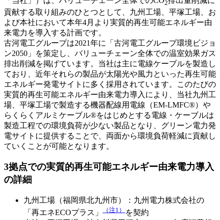
「当社」）は、バリューチェーン全体でのCO
排出量削減に
2
貢献する取り組みのひとつとして、九州工場、平塚工場、お
よび本社において本年4月より実質的再生可能エネルギー由
来電力を導入する計画です。
古河電工グループは2021年に「古河電工グループ環境ビジョ
ン2050」を策定し、バリューチェーン全体での温室効果ガス
排出削減を掲げています。当社は主に電線ケーブルを製造し
ており、近年それらの製品が太陽光や風力といった再生可能
エネルギー発電サイトに多く採用されています。このたびの
実質的再生可能エネルギー由来電力導入により、当社九州工
場、平塚工場で製造する機器配線用電線（EM-LMFC®）や
らくらくアルミケーブル®をはじめとする電線・ケーブルは
製造工程での環境負荷が少ない製品となり、グリーン電力発
電サイトに提供することで、両面から環境負荷軽減に貢献し
ていくことが可能となります。
3拠点での実質的再生可能エネルギー由来電力導入
の詳細
九州工場（福岡県北九州市）：九州電力株式会社の
（注1）
「再エネECOプラス」
を契約