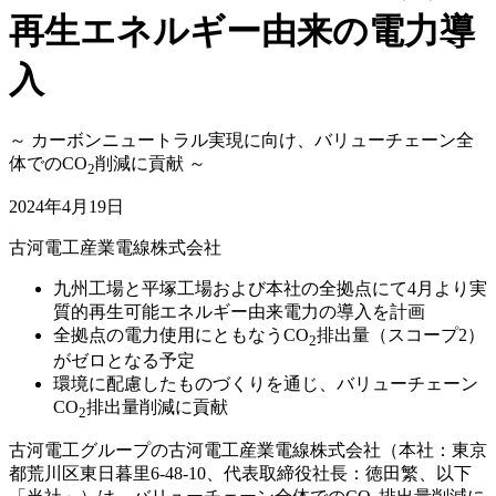
再生エネルギー由来の電力導
入
～ カーボンニュートラル実現に向け、バリューチェーン全
体でのCO
削減に貢献 ～
2
2024年4月19日
古河電工産業電線株式会社
九州工場と平塚工場および本社の全拠点にて4月より実
質的再生可能エネルギー由来電力の導入を計画
全拠点の電力使用にともなうCO
排出量（スコープ2）
2
がゼロとなる予定
環境に配慮したものづくりを通じ、バリューチェーン
CO
排出量削減に貢献
2
古河電工グループの古河電工産業電線株式会社（本社：東京
都荒川区東日暮里6-48-10、代表取締役社長：徳田繁、以下