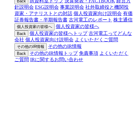
IR資料室トップ
決算発表・FACTBOOK
経営方
Back
針説明会
ESG説明会
事業説明会
社外取締役と機関投
資家・アナリストとの対話
個人投資家向け説明会
有価
証券報告書・半期報告書
古河電工のレポート
株主通信
個人投資家の皆様へ
個人投資家の皆様へ
個人投資家の皆様へトップ
古河電工ってどんな
Back
会社
個人投資家向け説明会
よくいただくご質問
その他のIR情報
その他のIR情報
その他のIR情報トップ
免責事項
よくいただく
Back
ご質問
IRに関するお問い合わせ