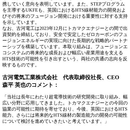
携していく意向を表明しています。また、STEPプログラム
を主導するUKFEも、英国におけるHTS線材能力の開発およ
びその将来のフュージョン開発における重要性に対する支持
を示しています。
なお、古河電工は2023年12月にトカマクエナジーとの間で出
資契約を締結しており、安全で安定したゼロカーボンのフュ
ージョンエネルギーの実現に向けた長期的な戦略的パートナ
ーシップを構築しています。本取り組みは、フュージョンエ
コシステムの将来的な成長および幅広い産業用途を支える
HTS技術の可能性を引き出すという、両社の共通の志向を反
映するものです。
古河電気工業株式会社 代表取締役社長、CEO
森平 英也のコメント：
「当社は長年にわたり超電導技術の研究開発に取り組み、幅
広い分野に応用してきました。トカマクエナジーとの今回の
協業の可能性に期待を寄せており、今後、英国におけるHTS
能力、さらには将来的なHTS線材の製造能力の開発の可能性
について検討を進めていきたいと考えています。」