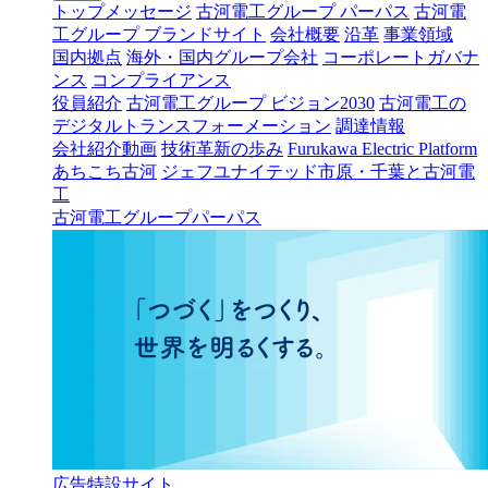
トップメッセージ
古河電工グループ パーパス
古河電
工グループ ブランドサイト
会社概要
沿革
事業領域
国内拠点
海外・国内グループ会社
コーポレートガバナ
ンス
コンプライアンス
役員紹介
古河電工グループ ビジョン2030
古河電工の
デジタルトランスフォーメーション
調達情報
会社紹介動画
技術革新の歩み
Furukawa Electric Platform
あちこち古河
ジェフユナイテッド市原・千葉と古河電
工
古河電工グループパーパス
広告特設サイト