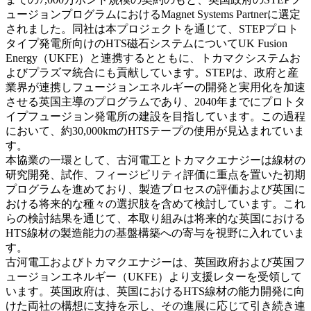
ュージョンプログラムにおけるMagnet Systems Partnerに選定
されました。同社は本プロジェクトを通じて、STEPプロト
タイプ発電所向けのHTS磁石システムについてUK Fusion
Energy（UKFE）と連携するとともに、トカマクシステムお
よびプラズマ統合にも貢献しています。STEPは、政府と産
業界が連携しフュージョンエネルギーの開発と実用化を加速
させる英国主導のプログラムであり、2040年までにプロトタ
イプフュージョン発電所の建設を目指しています。この過程
において、約30,000kmのHTSテープの使用が見込まれていま
す。
本協業の一環として、古河電工とトカマクエナジーは線材の
研究開発、試作、フィージビリティ評価に重点を置いた初期
プログラムを進めており、製造プロセスの評価および英国に
おける将来的な種々の選択肢を含めて検討しています。これ
らの検討結果を通じて、本取り組みは将来的な英国における
HTS線材の製造能力の基盤構築への寄与を視野に入れていま
す。
古河電工およびトカマクエナジーは、英国政府および英国フ
ュージョンエネルギー（UKFE）より支援レターを受領して
います。英国政府は、英国におけるHTS線材の能力開発に向
けた両社の構想に支持を示し、その進展に応じて引き続き連