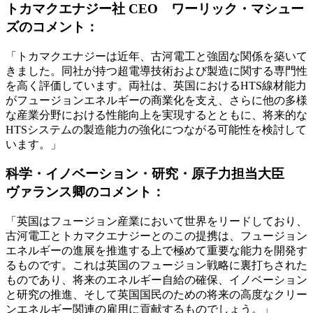
トカマクエナジー社 CEO ワーリック・マシュー
ズのコメント：
「トカマクエナジーは近年、古河電工と強固な関係を築いて
きました。同社が持つ超電導技術および製造に関する専門性
を高く評価しています。両社は、英国におけるHTS線材能力
がフュージョンエネルギーの商業化を支え、さらに他の多様
な産業分野における性能向上を実現するとともに、将来的な
HTSシステムの製造能力の強化につながる可能性を検討して
います。」
科学・イノベーション・研究・原子力担当大臣
ヴァランス卿のコメント：
「英国はフュージョン産業において世界をリードしており、
古河電工とトカマクエナジーとのこの提携は、フュージョン
エネルギーの進展を推進する上で極めて重要な能力を開発す
るものです。これは英国のフュージョン戦略に裏打ちされた
ものであり、将来のエネルギー自給の確保、イノベーション
と研究の推進、そして英国国民のための将来の高度なクリー
ンエネルギー関連の雇用に貢献するものでしょう。」