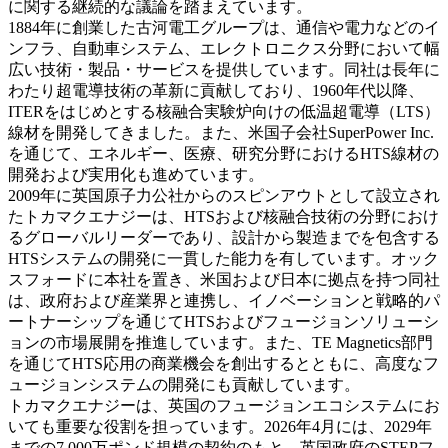
に関する継続的な議論を踏まえています。
1884年に創業した古河電工グループは、通信や電力などのイ
ンフラ、自動車システム、エレクトロニクス分野において幅
広い技術・製品・サービスを提供しています。同社は長年に
わたり超電導技術の革新に貢献しており、1960年代以降、
ITERをはじめとする核融合実験炉向けの低温超電導（LTS）
線材を開発してきました。また、米国子会社SuperPower Inc.
を通じて、エネルギー、医療、研究分野におけるHTS線材の
開発および実用化も進めています。
2009年に英国原子力公社からのスピンアウトとして設立され
たトカマクエナジーは、HTSおよび核融合技術の分野におけ
るグローバルリーダーであり、設計から製造までを包含する
HTSシステムの開発に一貫した能力を有しています。オック
スフォードに本社を置き、米国および日本に拠点を持つ同社
は、政府および産業界と連携し、イノベーションと戦略的パ
ートナーシップを通じてHTSおよびフュージョンソリューシ
ョンの市場展開を推進しています。また、TE Magnetics部門
を通じてHTS応用の商業機会を創出するとともに、高度なフ
ュージョンシステムの開発にも貢献しています。
トカマクエナジーは、英国のフュージョンエコシステムにお
いても重要な役割を担っています。2026年4月には、2029年
までの7,000万ポンド規模の契約のもと、英国政府のSTEPフ