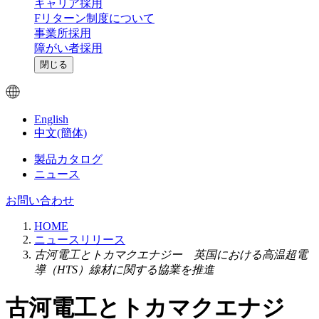
キャリア採用
Fリターン制度について
事業所採用
障がい者採用
閉じる
English
中文(簡体)
製品カタログ
ニュース
お問い合わせ
HOME
ニュースリリース
古河電工とトカマクエナジー 英国における高温超電
導（HTS）線材に関する協業を推進
古河電工とトカマクエナジ