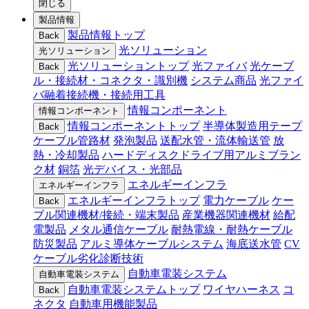
閉じる
製品情報
製品情報トップ
Back
光ソリューション
光ソリューション
光ソリューショントップ
光ファイバ
光ケーブ
Back
ル・接続材・コネクタ・識別機
システム商品
光ファイ
バ融着接続機・接続用工具
情報コンポーネント
情報コンポーネント
情報コンポーネントトップ
半導体製造用テープ
Back
ケーブル管路材
発泡製品
送配水管・流体輸送管
放
熱・冷却製品
ハードディスクドライブ用アルミブラン
ク材
銅箔
光デバイス・光部品
エネルギーインフラ
エネルギーインフラ
エネルギーインフラトップ
電力ケーブル
ケー
Back
ブル関連機材/接続・端末製品
産業機器関連機材
給配
電製品
メタル通信ケーブル
耐熱電線・耐熱ケーブル
防災製品
アルミ導体ケーブルシステム
海底送水管
CV
ケーブル劣化診断技術
自動車電装システム
自動車電装システム
自動車電装システムトップ
ワイヤハーネス
コ
Back
ネクタ
自動車用機能製品