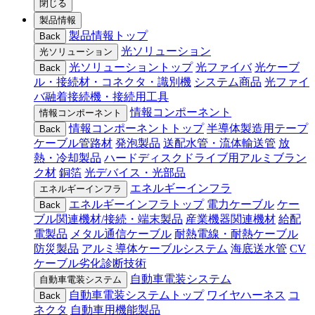
閉じる
製品情報
製品情報トップ
Back
光ソリューション
光ソリューション
光ソリューショントップ
光ファイバ
光ケーブ
Back
ル・接続材・コネクタ・識別機
システム商品
光ファイ
バ融着接続機・接続用工具
情報コンポーネント
情報コンポーネント
情報コンポーネントトップ
半導体製造用テープ
Back
ケーブル管路材
発泡製品
送配水管・流体輸送管
放
熱・冷却製品
ハードディスクドライブ用アルミブラン
ク材
銅箔
光デバイス・光部品
エネルギーインフラ
エネルギーインフラ
エネルギーインフラトップ
電力ケーブル
ケー
Back
ブル関連機材/接続・端末製品
産業機器関連機材
給配
電製品
メタル通信ケーブル
耐熱電線・耐熱ケーブル
防災製品
アルミ導体ケーブルシステム
海底送水管
CV
ケーブル劣化診断技術
自動車電装システム
自動車電装システム
自動車電装システムトップ
ワイヤハーネス
コ
Back
ネクタ
自動車用機能製品