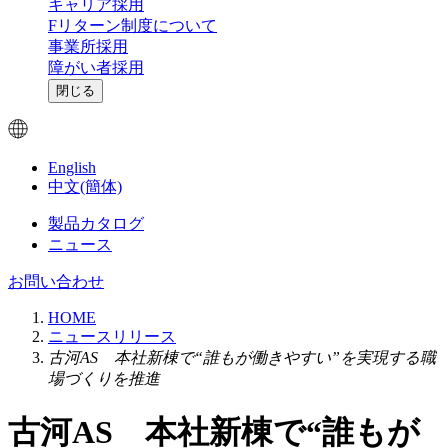
キャリア採用
Fリターン制度について
事業所採用
障がい者採用
閉じる
English
中文(簡体)
製品カタログ
ニュース
お問い合わせ
HOME
ニュースリリース
古河AS 本社新棟で“誰もが働きやすい”を実現する職
場づくりを推進
古河AS 本社新棟で“誰もが