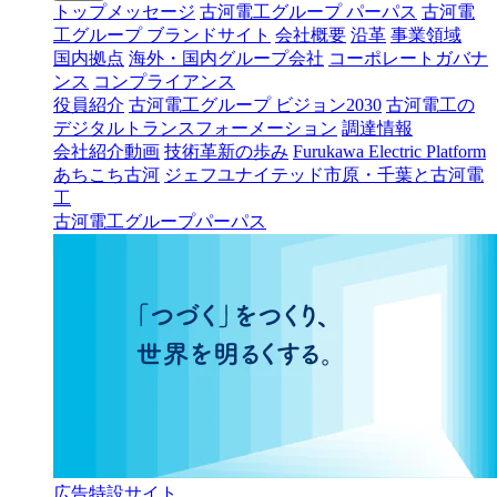
トップメッセージ
古河電工グループ パーパス
古河電
工グループ ブランドサイト
会社概要
沿革
事業領域
国内拠点
海外・国内グループ会社
コーポレートガバナ
ンス
コンプライアンス
役員紹介
古河電工グループ ビジョン2030
古河電工の
デジタルトランスフォーメーション
調達情報
会社紹介動画
技術革新の歩み
Furukawa Electric Platform
あちこち古河
ジェフユナイテッド市原・千葉と古河電
工
古河電工グループパーパス
広告特設サイト