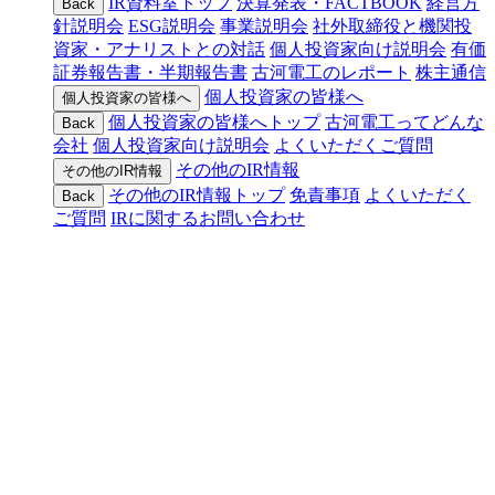
IR資料室トップ
決算発表・FACTBOOK
経営方
Back
針説明会
ESG説明会
事業説明会
社外取締役と機関投
資家・アナリストとの対話
個人投資家向け説明会
有価
証券報告書・半期報告書
古河電工のレポート
株主通信
個人投資家の皆様へ
個人投資家の皆様へ
個人投資家の皆様へトップ
古河電工ってどんな
Back
会社
個人投資家向け説明会
よくいただくご質問
その他のIR情報
その他のIR情報
その他のIR情報トップ
免責事項
よくいただく
Back
ご質問
IRに関するお問い合わせ