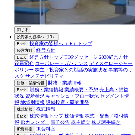
閉じる
投資家の皆様へ（IR）
投資家の皆様へ（IR）トップ
Back
経営方針
経営方針
経営方針トップ
TOPメッセージ
2030経営方針
Back
役員紹介
コーポレートガバナンス
ディスクロージャー
ポリシー
株主・投資家との対話の実施状況
事業等のリ
スク
サステナビリティ
財務・業績情報
財務・業績情報
財務・業績情報
業績概要・予想
売上高・損益
Back
状況
資産状況
キャッシュ・フロー状況
セグメント情
報
地域別情報
設備投資・研究開発
株式情報
株式情報
株式情報トップ
株価情報
株式・配当／格付情
Back
報
IRカレンダー
電子公告
株主総会
株式諸手続き
IR資料室
IR資料室