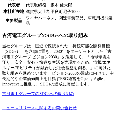
代表者
代表取締役 坂本 健太郎
本社所在地
滋賀県犬上郡甲良町尼子1000
ワイヤハーネス、関連電装部品、車載用機能製
主要製品
品
古河電工グループのSDGsへの取り組み
当社グループは、国連で採択された「持続可能な開発目標
（SDGs）」を念頭に置き、2030年をターゲットとした「古
河電工グループ ビジョン2030」を策定して、「地球環境を
守り、安全・安心・快適な生活を実現するため、情報/エネ
ルギー/モビリティが融合した社会基盤を創る。」に向けた
取り組みを進めています。ビジョン2030の達成に向けて、中
長期的な企業価値向上を目指すESG経営をOpen，Agile，
Innovativeに推進し、SDGsの達成に貢献します。
古河電工グループのSDGsへの取り組み
ニュースリリースに関するお問い合わせ