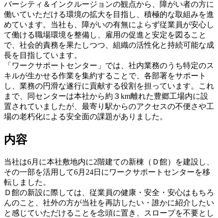
バーシティ＆インクルージョンの観点から、障がい者の方に
働いていただける環境の拡大を目指し、積極的な取組みを進
めています。当社も、障がいの有無によらず従業員が安心し
て働ける職場環境を整備し、雇用の促進と安定を図ること
で、社会的責務を果たしつつ、組織の活性化と持続可能な成
長を目指しています。
「ワークサポートセンター」では、社内業務のうち特定のス
キルが生かせる作業を集約することで、各部署をサポート
し、業務の円滑な遂行に貢献する役割を担っています。これ
まで、同センターは本社から約３km離れた豊郷工場内に設
置されていましたが、最寄り駅からのアクセスの不便さや工
場の老朽化による安全面の課題がありました。
内容
当社は6月に本社敷地内に2階建ての新棟（Ｄ館）を建設し、
その一部を活用して6月24日にワークサポートセンターを移
転しました。
Ｄ館の新設に際しては、従業員の健康・安全・安心はもちろ
んのこと、社外の方が当社を再訪したい・誰かに紹介したい
と感じていただけることを念頭に置き、スロープを不要とし