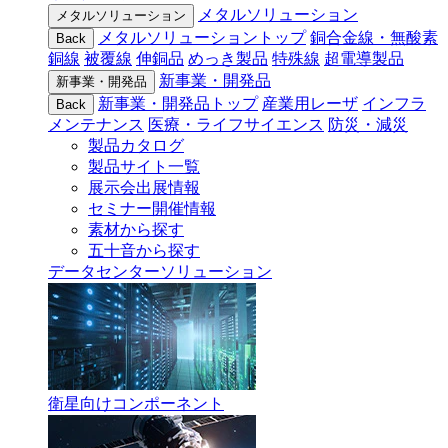
メタルソリューション
メタルソリューション
メタルソリューショントップ
銅合金線・無酸素
Back
銅線
被覆線
伸銅品
めっき製品
特殊線
超電導製品
新事業・開発品
新事業・開発品
新事業・開発品トップ
産業用レーザ
インフラ
Back
メンテナンス
医療・ライフサイエンス
防災・減災
製品カタログ
製品サイト一覧
展示会出展情報
セミナー開催情報
素材から探す
五十音から探す
データセンターソリューション
衛星向けコンポーネント