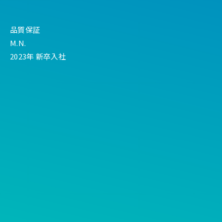
Furukawa Electric Platform
生産技術 R.U.
よくある質問
生産技術 S.Y.
品質保証
M.N.
工事技術 T.Y.
2023年 新卒入社
設備技術 Y.E.
情報技術 K.H.
品質保証 M.N.
知的財産 R.S.
[事務]
生産管理 A.I.
営業 K.I.
経理 K.I.
資材 M.N.