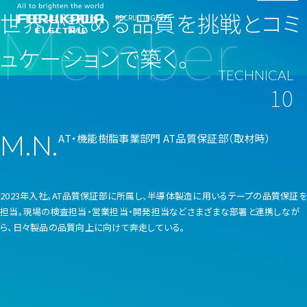
世界が認める品質を挑戦とコミ
RECRUITING SITE
Member
ュケーションで築く。
TECHNICAL
古河電工について
10
データで知る古河電工
職種紹介
M.N.
AT・機能樹脂事業部門 AT品質保証部（取材時）
事業紹介
社員紹介
未来に向けた新技術
[技術]
働く環境
2023年入社。AT品質保証部に所属し、半導体製造に用いるテープの品質保証を
勤務地について
基礎研究 Y.H.
担当。現場の検査担当・営業担当・開発担当などさまざまな部署と連携しなが
ワークライフバランス
ら、日々製品の品質向上に向けて奔走している。
スペシャルコンテンツ
応用研究 R.K.
教育・研修制度
機械系エンジニア活躍の場
応用研究 Y.N.
採用情報
広告特設サイト
設計開発 M.F.
総合職/一般職募集要項