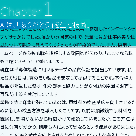
1
人事総務 Y.H.
Chapter
企画 R.O.
AIは、「ありがとう」を生む技術。
古河電工に入社を決めたのは、就職活動時に参加したインターンシッ
プがきっかけでした。温かい雰囲気の中で、先輩社員が仕事内容や社
風について親身に教えてくださったのが印象的でした。また、採用ホ
ームページからも挑戦を後押しする雰囲気が伝わり、「ここでなら私
も活躍できそう！」と感じました。
現在は半導体製造に用いるテープの品質保証を担当しています。私
たちの役目は、質の高い製品を安定して提供することです。不合格の
製品が発生した際は、他の部署と協力しながら問題の原因を調査し、
再発防止策を検討しています。
業務で特に印象に残っているのは、原材料の検査精度を向上させるた
めに新しい検査方法を導入したことです。以前は顕微鏡で原材料を
観察し、異物がないか長時間かけて確認していましたが、この方法は
目に負荷がかかり、精度も人によって異なるという課題がありました。
そこで、効率と精度を向上させるためにAIのアシストを導入したとこ