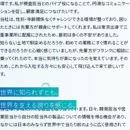
境です。私が検査担当とのパイプ役になることで、円滑なコミュニケー
ションを促し、顧客満足につなげたいです。
当社は、性別・年齢関係なくチャレンジできる環境が整っており、困っ
たときには先輩方が親身にサポートしてくれます。私は東京出身で三
重事業所に配属にされたため、最初は多くの不安がありました。
知らない土地で馴染めるだろうか、初めての業務にすぐ慣れることが
できるだろうかと心細く感じていましたが、先輩方がフランクに相談に
乗ってくれたので、本当に気持ちが楽になったのを覚えています。その
ため、これから入社する方々にも安心して飛び込んで来て欲しいで
す。
3
Chapter
世界に知られずとも、
世界を支える誇りを感じる。
当社は、多岐にわたる製品を取り扱っています。日々、開発担当や営
業担当から自分の担当外の製品についての情報を得る機会があり、
なかには日本のみならず世界中で当たり前のように広く使用されて