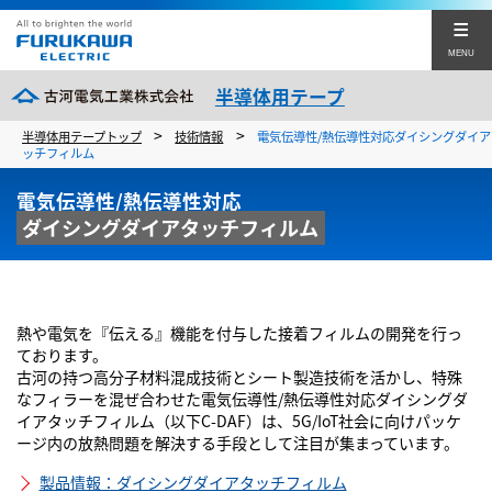
MENU
半導体用テープ
>
>
半導体用テープトップ
技術情報
電気伝導性/熱伝導性対応ダイシングダイア
古河電工の半導体用テープ
ッチフィルム
電気伝導性/熱伝導性対応
製品情報
ダイシングダイアタッチフィルム
製品情報トップ
技術情報
バックグラインディング用テープ
English
中文(簡体)
技術情報トップ
ダイシング用テープ
企業サイト
熱や電気を『伝える』機能を付与した接着フィルムの開発を行っ
電気伝導性/熱伝導性ダイシングダイアタッチフィルム
ております。
ダイシングダイアタッチフィルム
半導体用テープに関するお問い合わせ
バンプ付きウエハ向けバックグラインディング用テープ
古河の持つ高分子材料混成技術とシート製造技術を活かし、特殊
なフィラーを混ぜ合わせた電気伝導性/熱伝導性対応ダイシングダ
SDBG/GAL工程対応バックグラインディング用テープ
イアタッチフィルム（以下C-DAF）は、5G/IoT社会に向けパッケ
ージ内の放熱問題を解決する手段として注目が集まっています。
UVテープとは？
閉じる
製品情報：ダイシングダイアタッチフィルム