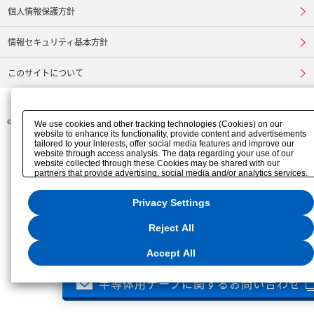
個人情報保護方針
情報セキュリティ基本方針
このサイトについて
©
FURUKAWA ELECTRIC CO., LTD.
We use cookies and other tracking technologies (Cookies) on our
website to enhance its functionality, provide content and advertisements
tailored to your interests, offer social media features and improve our
website through access analysis. The data regarding your use of our
website collected through these Cookies may be shared with our
partners that provide advertising, social media and/or analytics services.
These partners may combine the data shared by us with other data that
you have provided to them or that they have collected from your use of
Privacy Settings
their services or other websites to analyze and optimize advertisements
delivered to you by businesses other than us on the internet. If you wish
to reject the use of all Cookies except for Strictly Necessary Cookies,
Reject All
please click "Reject All". If you agree to the use of all Cookies, please
click "Accept All". To select your preferences for each purpose, please
click
"Privacy Settings"
. You can change your consent or rejection
Accept All
settings at any time via the hover button displayed at the bottom left of
this website or through the
"Privacy Settings"
button (or link) located in
半導体用テープに関するお問い合わせ
our
Privacy Policy
or the website footer.