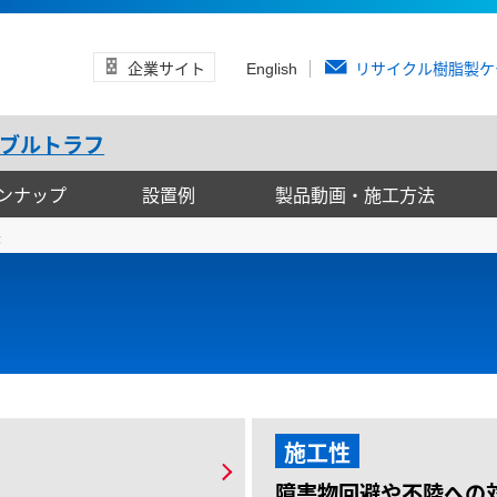
企業サイト
リサイクル樹脂製ケ
English
ブルトラフ
ンナップ
設置例
製品動画・施工方法
長
施工性
障害物回避や不陸への