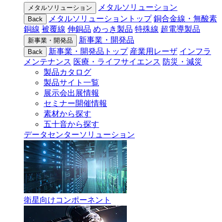
メタルソリューション
メタルソリューション
メタルソリューショントップ
銅合金線・無酸素
Back
銅線
被覆線
伸銅品
めっき製品
特殊線
超電導製品
新事業・開発品
新事業・開発品
新事業・開発品トップ
産業用レーザ
インフラ
Back
メンテナンス
医療・ライフサイエンス
防災・減災
製品カタログ
製品サイト一覧
展示会出展情報
セミナー開催情報
素材から探す
五十音から探す
データセンターソリューション
衛星向けコンポーネント