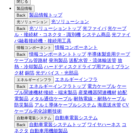
閉じる
製品情報
製品情報トップ
Back
光ソリューション
光ソリューション
光ソリューショントップ
光ファイバ
光ケーブ
Back
ル・接続材・コネクタ・識別機
システム商品
光ファイ
バ融着接続機・接続用工具
情報コンポーネント
情報コンポーネント
情報コンポーネントトップ
半導体製造用テープ
Back
ケーブル管路材
発泡製品
送配水管・流体輸送管
放
熱・冷却製品
ハードディスクドライブ用アルミブラン
ク材
銅箔
光デバイス・光部品
エネルギーインフラ
エネルギーインフラ
エネルギーインフラトップ
電力ケーブル
ケー
Back
ブル関連機材/接続・端末製品
産業機器関連機材
給配
電製品
メタル通信ケーブル
耐熱電線・耐熱ケーブル
防災製品
アルミ導体ケーブルシステム
海底送水管
CV
ケーブル劣化診断技術
自動車電装システム
自動車電装システム
自動車電装システムトップ
ワイヤハーネス
コ
Back
ネクタ
自動車用機能製品