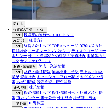
閉じる
投資家の皆様へ（IR）
投資家の皆様へ（IR）トップ
Back
経営方針
経営方針
経営方針トップ
TOPメッセージ
2030経営方針
Back
役員紹介
コーポレートガバナンス
ディスクロージャー
ポリシー
株主・投資家との対話の実施状況
事業等のリ
スク
サステナビリティ
財務・業績情報
財務・業績情報
財務・業績情報
業績概要・予想
売上高・損益
Back
状況
資産状況
キャッシュ・フロー状況
セグメント情
報
地域別情報
設備投資・研究開発
株式情報
株式情報
株式情報トップ
株価情報
株式・配当／格付情
Back
報
IRカレンダー
電子公告
株主総会
株式諸手続き
IR資料室
IR資料室