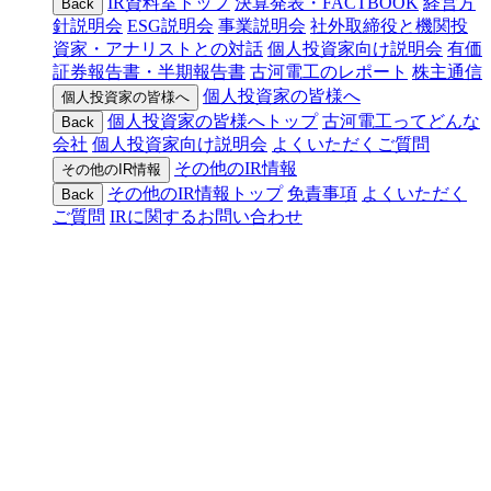
IR資料室トップ
決算発表・FACTBOOK
経営方
Back
針説明会
ESG説明会
事業説明会
社外取締役と機関投
資家・アナリストとの対話
個人投資家向け説明会
有価
証券報告書・半期報告書
古河電工のレポート
株主通信
個人投資家の皆様へ
個人投資家の皆様へ
個人投資家の皆様へトップ
古河電工ってどんな
Back
会社
個人投資家向け説明会
よくいただくご質問
その他のIR情報
その他のIR情報
その他のIR情報トップ
免責事項
よくいただく
Back
ご質問
IRに関するお問い合わせ