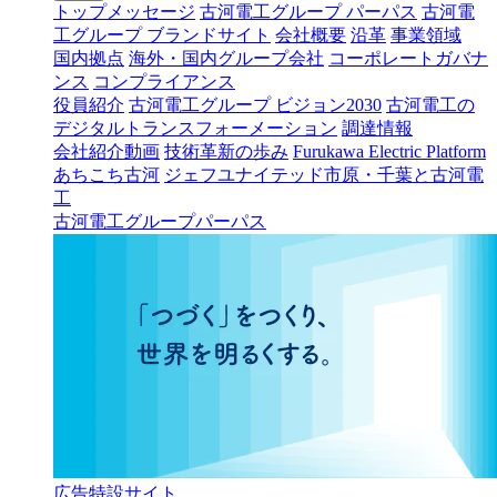
トップメッセージ
古河電工グループ パーパス
古河電
工グループ ブランドサイト
会社概要
沿革
事業領域
国内拠点
海外・国内グループ会社
コーポレートガバナ
ンス
コンプライアンス
役員紹介
古河電工グループ ビジョン2030
古河電工の
デジタルトランスフォーメーション
調達情報
会社紹介動画
技術革新の歩み
Furukawa Electric Platform
あちこち古河
ジェフユナイテッド市原・千葉と古河電
工
古河電工グループパーパス
広告特設サイト