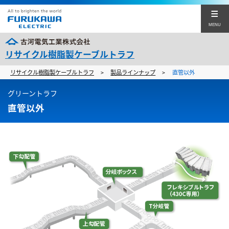
MENU
リサイクル樹脂製ケーブルトラフ
リサイクル樹脂製ケーブルトラフ
製品ラインナップ
直管以外
>
>
グリーントラフ8つの特長
グリーントラフ
製品ラインナップ
直管以外
設置例
製品動画・施工方法
環境・SDGs
技術サポート情報
English