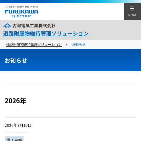
MENU
道路附属物維持管理ソリューション
道路附属物維持管理ソリューション
お知らせ
>
みちてん®シリーズ
お知らせ
みちてん®シリーズ Top
ソリューション
みちてんスナップ®
導入事例
みちてん®クルーズ
よくあるご質問
みちてんアシスト®
2026年
カタログダウンロード
お問い合わせ窓口
2026年7月10日
企業サイト
導入事例