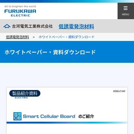
MENU
低誘電発泡材料
低誘電発泡材料
ホワイトペーパー・資料ダウンロード
>
Smart Cellular Board®（SCB®）とは
ホワイトペーパー・資料ダウンロード
ご提案
加工事例
SCB Journal
製品紹介資料
資料ダウンロード
企業サイト
低誘電発泡材料に関するお問い合わせ