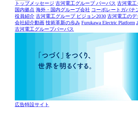
トップメッセージ
古河電工グループ パーパス
古河電工
国内拠点
海外・国内グループ会社
コーポレートガバナ
役員紹介
古河電工グループ ビジョン2030
古河電工のデ
会社紹介動画
技術革新の歩み
Furukawa Electric Platform
古河電工グループパーパス
広告特設サイト