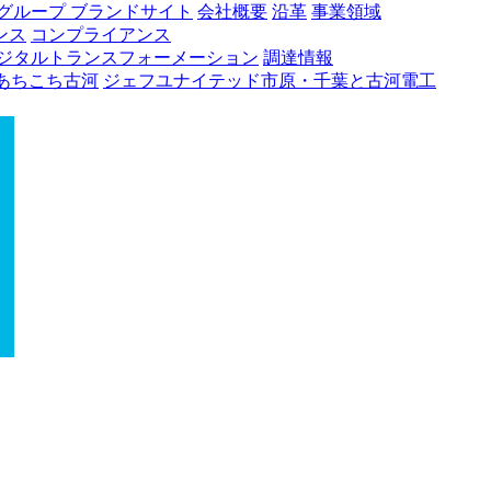
グループ ブランドサイト
会社概要
沿革
事業領域
ンス
コンプライアンス
ジタルトランスフォーメーション
調達情報
あちこち古河
ジェフユナイテッド市原・千葉と古河電工