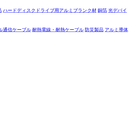
品
ハードディスクドライブ用アルミブランク材
銅箔
光デバイ
ル通信ケーブル
耐熱電線・耐熱ケーブル
防災製品
アルミ導体