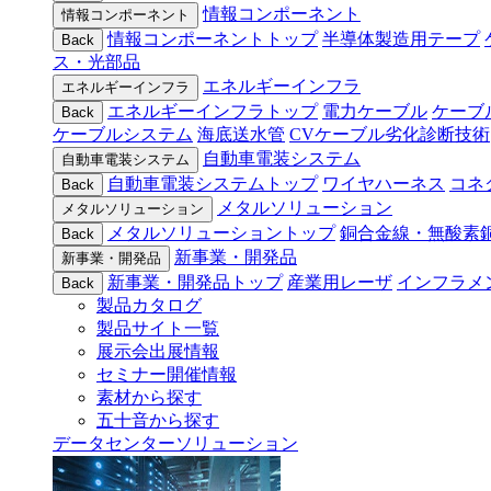
情報コンポーネント
情報コンポーネント
情報コンポーネントトップ
半導体製造用テープ
Back
ス・光部品
エネルギーインフラ
エネルギーインフラ
エネルギーインフラトップ
電力ケーブル
ケーブ
Back
ケーブルシステム
海底送水管
CVケーブル劣化診断技術
自動車電装システム
自動車電装システム
自動車電装システムトップ
ワイヤハーネス
コネ
Back
メタルソリューション
メタルソリューション
メタルソリューショントップ
銅合金線・無酸素
Back
新事業・開発品
新事業・開発品
新事業・開発品トップ
産業用レーザ
インフラメ
Back
製品カタログ
製品サイト一覧
展示会出展情報
セミナー開催情報
素材から探す
五十音から探す
データセンターソリューション