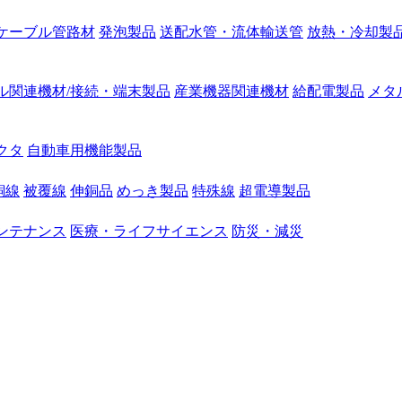
ケーブル管路材
発泡製品
送配水管・流体輸送管
放熱・冷却製
ル関連機材/接続・端末製品
産業機器関連機材
給配電製品
メタ
クタ
自動車用機能製品
銅線
被覆線
伸銅品
めっき製品
特殊線
超電導製品
ンテナンス
医療・ライフサイエンス
防災・減災