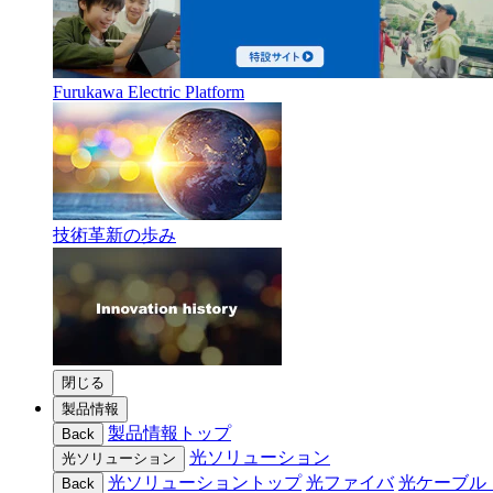
Furukawa Electric Platform
技術革新の歩み
閉じる
製品情報
製品情報トップ
Back
光ソリューション
光ソリューション
光ソリューショントップ
光ファイバ
光ケーブル
Back