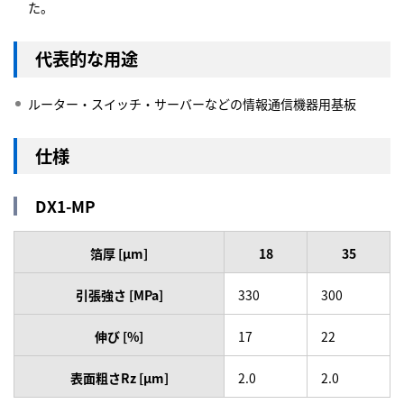
た。
代表的な用途
ルーター・スイッチ・サーバーなどの情報通信機器用基板
仕様
DX1-MP
箔厚 [µm]
18
35
引張強さ [MPa]
330
300
伸び [%]
17
22
表面粗さRz [μm]
2.0
2.0