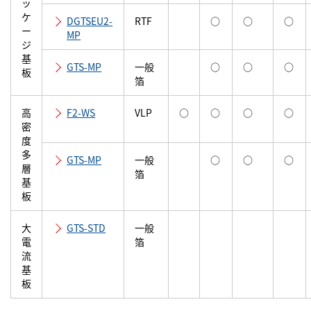
ッ
ケ
DGTSEU2-
RTF
○
○
○
ー
MP
ジ
基
GTS-MP
一般
○
○
○
板
箔
高
F2-WS
VLP
○
○
○
○
密
度
多
GTS-MP
一般
○
○
○
層
箔
基
板
大
GTS-STD
一般
電
箔
流
基
板