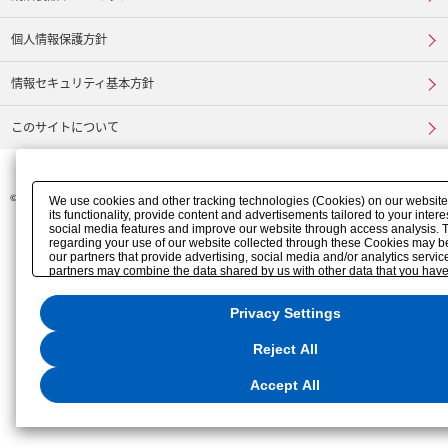
個人情報保護方針
情報セキュリティ基本方針
このサイトについて
©
FURUKAWA ELECTRIC CO., LTD.
We use cookies and other tracking technologies (Cookies) on our websit
its functionality, provide content and advertisements tailored to your interes
social media features and improve our website through access analysis. 
regarding your use of our website collected through these Cookies may b
our partners that provide advertising, social media and/or analytics servi
partners may combine the data shared by us with other data that you have
them or that they have collected from your use of their services or other we
analyze and optimize advertisements delivered to you by businesses othe
Privacy Settings
the internet. If you wish to reject the use of all Cookies except for Strictly
Cookies, please click "Reject All". If you agree to the use of all Cookies, pl
"Accept All". To select your preferences for each purpose, please click
Reject All
"Privacy Settings"
. You can change your consent or rejection settings at an
hover button displayed at the bottom left of this website or through the
"Privacy Settings"
button (or link) located in our
Privacy Policy
or the websi
Accept All