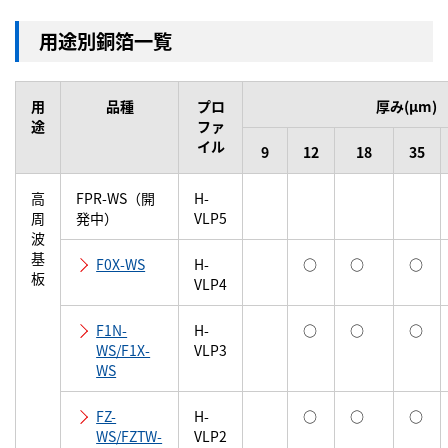
用途別銅箔一覧
用
品種
プロ
厚み(μm)
途
ファ
イル
9
12
18
35
高
FPR-WS（開
H-
周
発中）
VLP5
波
基
F0X-WS
H-
○
○
○
板
VLP4
F1N-
H-
○
○
○
WS/F1X-
VLP3
WS
FZ-
H-
○
○
○
WS/FZTW-
VLP2