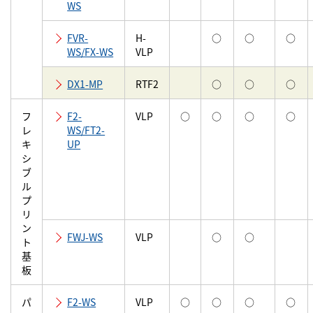
WS
FVR-
H-
○
○
○
WS/FX-WS
VLP
DX1-MP
RTF2
○
○
○
フ
F2-
VLP
○
○
○
○
レ
WS/FT2-
キ
UP
シ
ブ
ル
プ
リ
ン
FWJ-WS
VLP
○
○
ト
基
板
パ
F2-WS
VLP
○
○
○
○