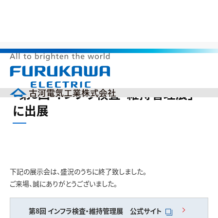
>
>
>
HOME
製品情報
展示会出展情報
「第8回 インフラ検査・維持管
理展」に出展
メ
「第8回 インフラ検査・維持管理展」
ニ
ュ
に出展
ー
企業情報
を
開
製品情報
く
研究開発
投資家の皆様へ（IR）
サステナビリティ
下記の展示会は、盛況のうちに終了致しました。
採用情報
ご来場、誠にありがとうございました。
English
中文(簡体)
製品カタログ
ニュース
第8回 インフラ検査・維持管理展
公式サイト