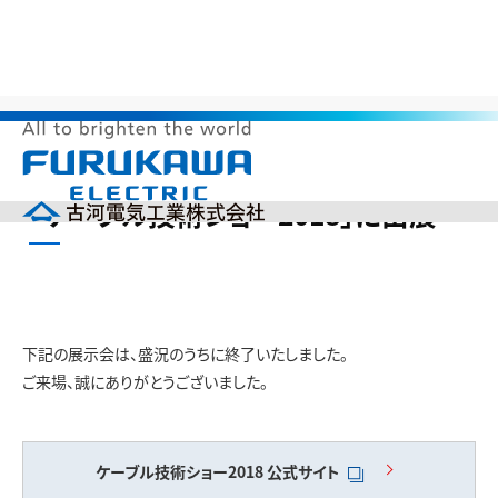
>
>
>
HOME
製品情報
展示会出展情報
「ケーブル技術ショー2018」
に出展
メ
「ケーブル技術ショー2018」に出展
ニ
ュ
ー
企業情報
を
開
製品情報
く
研究開発
下記の展示会は、盛況のうちに終了いたしました。
投資家の皆様へ（IR）
ご来場、誠にありがとうございました。
サステナビリティ
採用情報
English
中文(簡体)
ケーブル技術ショー2018
公式サイト
製品カタログ
ニュース