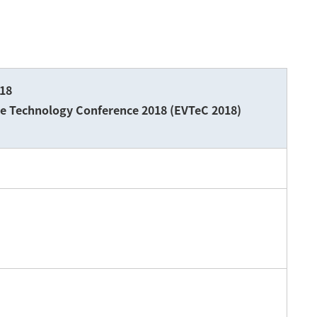
光ファイバ融着接続機・接
ディスクロージャーポリ
放熱・冷却製品
セグメント情報
給配電製品
続用工具
シー
ハードディスクドライブ用ア
地域別情報
メタル通信ケー
株主・投資家との対話の実
ルミブランク材
設備投資・研究開発
耐熱電線・耐熱
オープンイノベーションを起こす場
施状況
銅箔
防災製品
事業等のリスク
光デバイス・光部品
アルミ導体ケー
18
サステナビリティ
ム
hicle Technology Conference 2018 (EVTeC 2018)
海底送水管
CVケーブル劣
ループパーパス
広告特設サイト
最新IR資料
製品カタログ
製品サイト一覧
展示会