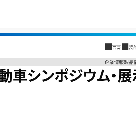
気自動車シンポジウム・展示会 & EV技術国際会議2018に出展
言語
製
閉じる
企業情報
製品
動車シンポジウム・展示
閉じる
企業情報
トップメッ
古河電工グ
古河電工グ
会社概要
沿革