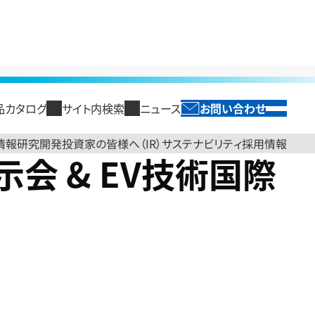
品カタログ
サイト内検索
ニュース
お問い合わせ
SEARCH
閉じる
English
投資家の皆様へ（IR）
サステナビリティ
情報
研究開発
採用情報
会 & EV技術国際
閉じる
閉じる
閉じる
閉じる
閉じる
トップ
製品情報トップ
研究開発トップ
投資家の皆様へ（IR）トップ
サステナビリティトップ
採用情報
セージ
光ソリューション
研究開発領域
経営方針
情報コンポーネント
国内拠点
古河電工グループのサステ
古河電工時報
財務・業績情報
エネルギーイン
新卒採用
ループ パーパス
海外・国内グループ会社
ナビリティ
光ファイバ
TOPメッセージ
半導体製造用テープ
業績概要・予想
電力ケーブル
ループ ブランドサイト
コーポレートガバナンス
レポートライブラリ
光ケーブル・接続材・コネク
2030経営方針
ケーブル管路材
売上高・損益状況
ケーブル関連機
コンプライアンス
タ・識別機
役員紹介
発泡製品
資産状況
末製品
システム商品
コーポレートガバナンス
送配水管・流体輸送管
キャッシュ・フロー状況
産業機器関連