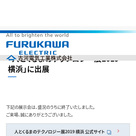
>
>
>
HOME
製品情報
展示会出展情報
「人とくるまのテクノロジー展
2019 横浜」に出展
メ
「人とくるまのテクノロジー展2019
ニ
ュ
横浜」に出展
ー
企業情報
を
開
製品情報
く
研究開発
投資家の皆様へ（IR）
サステナビリティ
下記の展示会は、盛況のうちに終了いたしました。
採用情報
ご来場、誠にありがとうございました。
English
中文(簡体)
製品カタログ
ニュース
人とくるまのテクノロジー展2019 横浜
公式サイト