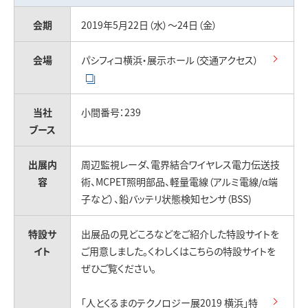
お問い合わせ
会期
2019年5月22日（水）～24日（金）
会場
パシフィコ横浜・展示ホール（交通アクセス）
当社
小間番号：239
ブース
出展内
周辺監視レーダ、電界結合ワイヤレス電力伝送技
容
術、MCPET照明部品、軽量電線（アルミ電線/α端
子など）、鉛バッテリ状態検知センサ（BSS)
特設サ
出展品の見どころなどをご紹介した特設サイトを
イト
ご用意しました。くわしくはこちらの特設サイトを
ぜひご覧ください。
「人とくるまのテクノロジー展2019 横浜」特