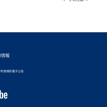
データセンターソリューション
衛星向けコンポーネント
用情報
ア利用規約
電子公告