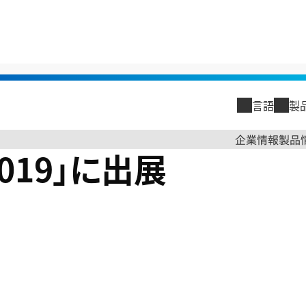
kyo 2019」に出展
言語
製
閉じる
企業情報
製品
 2019」に出展
閉じる
企業情報
トップメッ
古河電工グ
古河電工グ
会社概要
沿革