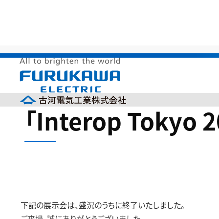
HOME
>
製品情報
>
展示会出展情報
>
「Interop To
「Interop Tokyo
下記の展示会は、盛況のうちに終了いたしました。
ご来場、誠にありがとうございました。