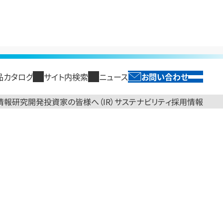
品カタログ
サイト内検索
ニュース
お問い合わせ
SEARCH
閉じる
English
投資家の皆様へ（IR）
サステナビリティ
情報
研究開発
採用情報
閉じる
閉じる
閉じる
閉じる
閉じる
トップ
製品情報トップ
研究開発トップ
投資家の皆様へ（IR）トップ
サステナビリティトップ
採用情報
セージ
光ソリューション
研究開発領域
経営方針
情報コンポーネント
国内拠点
古河電工グループのサステ
古河電工時報
財務・業績情報
エネルギーイン
新卒採用
ループ パーパス
海外・国内グループ会社
ナビリティ
光ファイバ
TOPメッセージ
半導体製造用テープ
業績概要・予想
電力ケーブル
ループ ブランドサイト
コーポレートガバナンス
レポートライブラリ
光ケーブル・接続材・コネク
2030経営方針
ケーブル管路材
売上高・損益状況
ケーブル関連機
コンプライアンス
タ・識別機
役員紹介
発泡製品
資産状況
末製品
システム商品
コーポレートガバナンス
送配水管・流体輸送管
キャッシュ・フロー状況
産業機器関連