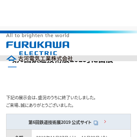
>
>
>
HOME
製品情報
展示会出展情報
「第6回鉄道技術展2019」に
出展
メ
「第6回鉄道技術展2019」に出展
ニ
ュ
ー
企業情報
を
開
製品情報
く
研究開発
下記の展示会は、盛況のうちに終了いたしました。
投資家の皆様へ（IR）
ご来場、誠にありがとうございました。
サステナビリティ
採用情報
第6回鉄道技術展2019
公式サイト
English
中文(簡体)
製品カタログ
ニュース