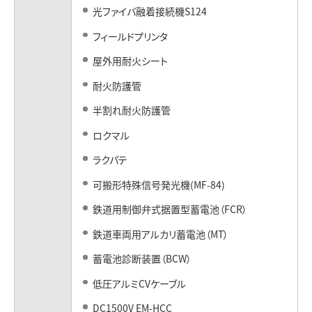
光ファイバ融着接続機S124
フィールドプリンタ
屋外用耐火シート
耐火防護管
半割れ耐火防護管
ロクマル
ラクパテ
可搬形特殊信号発光機(MF-84)
鉄道用制御弁式据置型蓄電池（FCR）
鉄道車両用アルカリ蓄電池（MT）
蓄電池診断装置（BCW）
低圧アルミCVケーブル
DC1500V EM-HCC