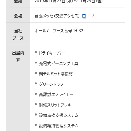
お問い合わせ
会期
2019年11月27日（水）～11月29日（金）
会場
幕張メッセ（交通アクセス）
当社
ホール7 ブース番号：H-32
ブース
出展内
ドライキーパー
容
充電式ピーニング工具
銅テルミット溶接材
グリーントラフ
高難燃エフライナー
耐候スリットフレキ
設備点検支援システム
設備維持管理システム