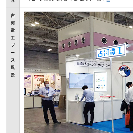
容
古
河
電
工
ブ
ー
ス
風
景