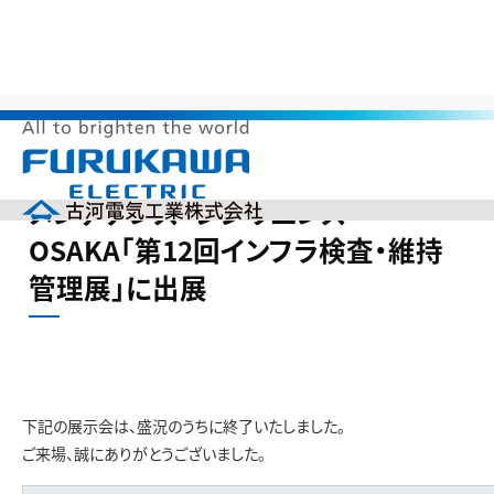
>
>
>
HOME
製品情報
展示会出展情報
メンテナンス・レジリエンス
OSAKA「第12回インフラ検査・維持管理展」に出展
メ
メンテナンス・レジリエンス
ニ
ュ
OSAKA「第12回インフラ検査・維持
ー
企業情報
を
管理展」に出展
開
製品情報
く
研究開発
投資家の皆様へ（IR）
サステナビリティ
採用情報
下記の展示会は、盛況のうちに終了いたしました。
English
中文(簡体)
ご来場、誠にありがとうございました。
製品カタログ
ニュース