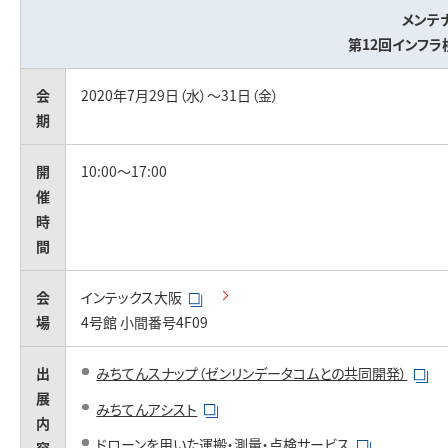
お問い合わせ
メンテナ
第12回インフラ
会
2020年7月29日（水）～31日（金）
期
開
10:00～17:00
催
時
間
会
インテックス大阪
場
4号館 小間番号4F09
出
みちてんスナップ（ゼンリンデータコムとの共同開発）
展
みちてんアシスト
内
ドローンを用いた運搬・測量・点検サービス