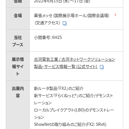
お問い合わせ
会期
2022年6月15日（水）～17日（金）
会場
幕張メッセ（国際展示場ホール/国際会議場）
（交通アクセス）
当社
小間番号：6H25
ブース
展示情
古河電気工業 / 古河ネットワークソリューション
報サイ
製品・サービス情報一覧（公式サイト）
ト
出展内
新ルータ製品『FX2』のご紹介
容
新サービス『Fらくねっと®』のご紹介/デモンスト
レーション
ローカルブレイクアウト(LBO)のデモンストレー
ション
ShowNetの取り組みのご紹介(FX2: SRv6)