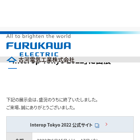
>
>
>
HOME
製品情報
展示会出展情報
「Interop Tokyo 2022」に出
展
メ
「Interop Tokyo 2022」に出展
ニ
ュ
ー
企業情報
を
開
製品情報
く
研究開発
下記の展示会は、盛況のうちに終了いたしました。
投資家の皆様へ（IR）
ご来場、誠にありがとうございました。
サステナビリティ
採用情報
Interop Tokyo 2022
公式サイト
English
中文(簡体)
製品カタログ
ニュース