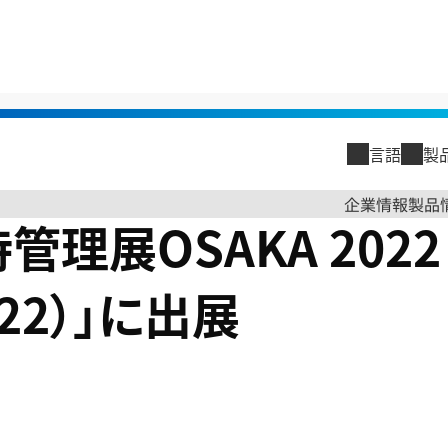
維持管理展OSAKA 2022（メンテナンス・レジリエンスOSAKA2022）」に出展
言語
製
閉じる
企業情報
製品
管理展OSAKA 202
閉じる
企業情報
22）」に出展
トップメッ
古河電工グ
古河電工グ
会社概要
沿革