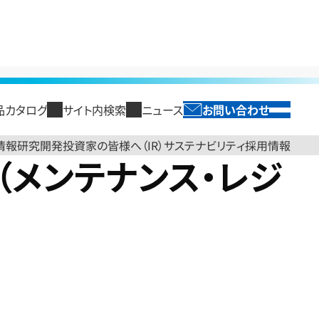
品カタログ
サイト内検索
ニュース
お問い合わせ
SEARCH
閉じる
English
投資家の皆様へ（IR）
サステナビリティ
情報
研究開発
採用情報
2（メンテナンス・レジ
閉じる
閉じる
閉じる
閉じる
閉じる
トップ
製品情報トップ
研究開発トップ
投資家の皆様へ（IR）トップ
サステナビリティトップ
採用情報
セージ
光ソリューション
研究開発領域
経営方針
情報コンポーネント
国内拠点
古河電工グループのサステ
古河電工時報
財務・業績情報
エネルギーイン
新卒採用
ループ パーパス
海外・国内グループ会社
ナビリティ
光ファイバ
TOPメッセージ
半導体製造用テープ
業績概要・予想
電力ケーブル
ループ ブランドサイト
コーポレートガバナンス
レポートライブラリ
光ケーブル・接続材・コネク
2030経営方針
ケーブル管路材
売上高・損益状況
ケーブル関連機
コンプライアンス
タ・識別機
役員紹介
発泡製品
資産状況
末製品
システム商品
コーポレートガバナンス
送配水管・流体輸送管
キャッシュ・フロー状況
産業機器関連