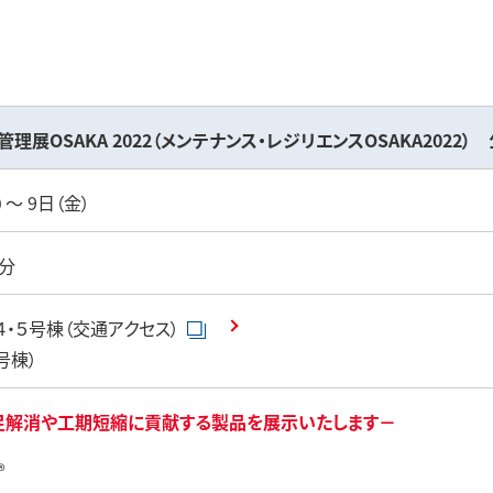
事業領域
理展OSAKA 2022（メンテナンス・レジリエンスOSAKA2022）
）～ 9日（金）
古河電工グ
0分
・５号棟（交通アクセス）
号棟）
足解消や工期短縮に貢献する製品を展示いたします－
®