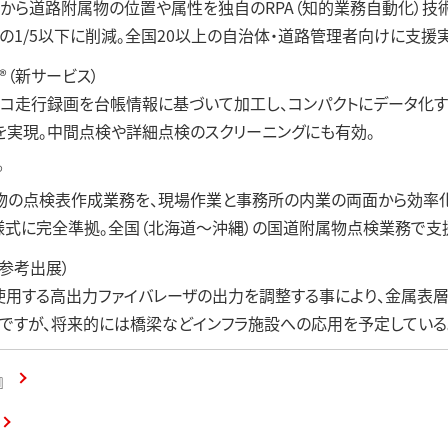
から道路附属物の位置や属性を独自のRPA（知的業務自動化）技
の1/5以下に削減。全国20以上の自治体・道路管理者向けに支援
®（新サービス）
コ走行録画を台帳情報に基づいて加工し、コンパクトにデータ化す
実現。中間点検や詳細点検のスクリーニングにも有効。
®
物の点検表作成業務を、現場作業と事務所の内業の両面から効率化
式に完全準拠。全国（北海道～沖縄）の国道附属物点検業務で支
（参考出展）
用する高出力ファイバレーザの出力を調整する事により、金属表層
ですが、将来的には橋梁などインフラ施設への応用を予定している
』