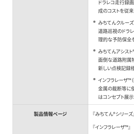
ドラレコ走行録画
成のコストを従来
みちてんクルーズ
道路巡視のドラレ
理的な予防保全を
みちてんアシスト
面倒な道路附属
新しい点検記録様
インフラレーザ™
金属の裁断等に使
はコンセプト展示
製品情報ページ
『みちてん®シリーズ
『インフラレーザ™』