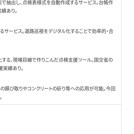
術で抽出し、点検表様式を自動作成するサービス。台帳作
データセンターソリューション
衛星向けコンポーネント
実績あり。
るサービス。道路巡視をデジタル化することで効率的・合
する、現場目線で作りこんだ点検支援ツール。国交省の
援実績あり。
の錆び取りやコンクリートの斫り等への応用が可能。今回
。