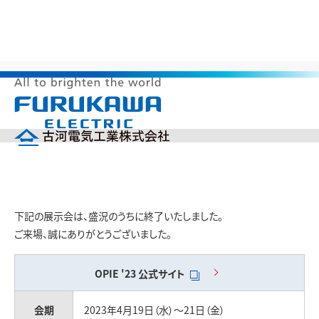
>
>
>
HOME
製品情報
展示会出展情報
OPIE ’23に出展
メ
OPIE ’23に出展
ニ
ュ
ー
企業情報
を
開
製品情報
く
研究開発
下記の展示会は、盛況のうちに終了いたしました。
投資家の皆様へ（IR）
ご来場、誠にありがとうございました。
サステナビリティ
採用情報
OPIE '23
公式サイト
English
中文(簡体)
製品カタログ
ニュース
会期
2023年4月19日（水）～21日（金）