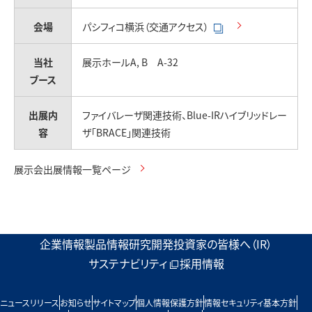
お問い合わせ
会場
パシフィコ横浜（交通アクセス）
当社
展示ホールA, B A-32
ブース
出展内
ファイバレーザ関連技術、Blue-IRハイブリッドレー
容
ザ「BRACE」関連技術
展示会出展情報一覧ページ
企業情報
製品情報
研究開発
投資家の皆様へ（IR）
サステナビリティ
採用情報
ニュースリリース
お知らせ
サイトマップ
個人情報保護方針
情報セキュリティ基本方針