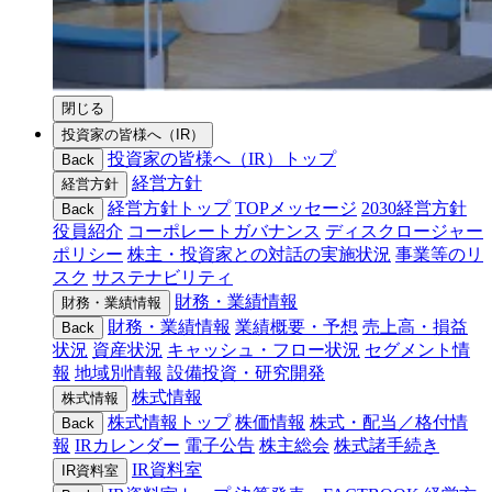
閉じる
投資家の皆様へ（IR）
投資家の皆様へ（IR）トップ
Back
経営方針
経営方針
経営方針トップ
TOPメッセージ
2030経営方針
Back
役員紹介
コーポレートガバナンス
ディスクロージャー
ポリシー
株主・投資家との対話の実施状況
事業等のリ
スク
サステナビリティ
財務・業績情報
財務・業績情報
財務・業績情報
業績概要・予想
売上高・損益
Back
状況
資産状況
キャッシュ・フロー状況
セグメント情
報
地域別情報
設備投資・研究開発
株式情報
株式情報
株式情報トップ
株価情報
株式・配当／格付情
Back
報
IRカレンダー
電子公告
株主総会
株式諸手続き
IR資料室
IR資料室