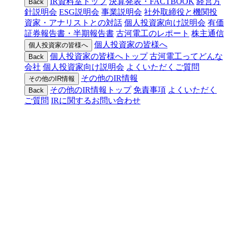
IR資料室トップ
決算発表・FACTBOOK
経営方
Back
針説明会
ESG説明会
事業説明会
社外取締役と機関投
資家・アナリストとの対話
個人投資家向け説明会
有価
証券報告書・半期報告書
古河電工のレポート
株主通信
個人投資家の皆様へ
個人投資家の皆様へ
個人投資家の皆様へトップ
古河電工ってどんな
Back
会社
個人投資家向け説明会
よくいただくご質問
その他のIR情報
その他のIR情報
その他のIR情報トップ
免責事項
よくいただく
Back
ご質問
IRに関するお問い合わせ