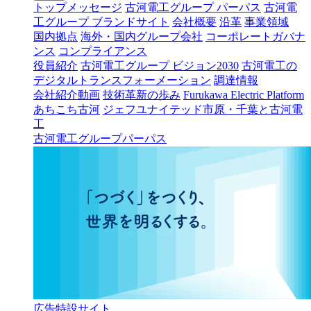
トップメッセージ
古河電工グループ パーパス
古河電
工グループ ブランドサイト
会社概要
沿革
事業領域
国内拠点
海外・国内グループ会社
コーポレートガバナ
ンス
コンプライアンス
役員紹介
古河電工グループ ビジョン2030
古河電工の
デジタルトランスフォーメーション
調達情報
会社紹介動画
技術革新の歩み
Furukawa Electric Platform
あちこち古河
ジェフユナイテッド市原・千葉と古河電
工
古河電工グループパーパス
広告特設サイト