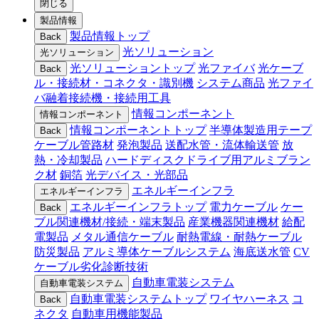
閉じる
製品情報
製品情報トップ
Back
光ソリューション
光ソリューション
光ソリューショントップ
光ファイバ
光ケーブ
Back
ル・接続材・コネクタ・識別機
システム商品
光ファイ
バ融着接続機・接続用工具
情報コンポーネント
情報コンポーネント
情報コンポーネントトップ
半導体製造用テープ
Back
ケーブル管路材
発泡製品
送配水管・流体輸送管
放
熱・冷却製品
ハードディスクドライブ用アルミブラン
ク材
銅箔
光デバイス・光部品
エネルギーインフラ
エネルギーインフラ
エネルギーインフラトップ
電力ケーブル
ケー
Back
ブル関連機材/接続・端末製品
産業機器関連機材
給配
電製品
メタル通信ケーブル
耐熱電線・耐熱ケーブル
防災製品
アルミ導体ケーブルシステム
海底送水管
CV
ケーブル劣化診断技術
自動車電装システム
自動車電装システム
自動車電装システムトップ
ワイヤハーネス
コ
Back
ネクタ
自動車用機能製品