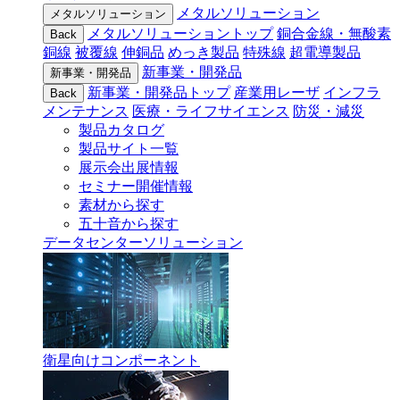
メタルソリューション
メタルソリューション
メタルソリューショントップ
銅合金線・無酸素
Back
銅線
被覆線
伸銅品
めっき製品
特殊線
超電導製品
新事業・開発品
新事業・開発品
新事業・開発品トップ
産業用レーザ
インフラ
Back
メンテナンス
医療・ライフサイエンス
防災・減災
製品カタログ
製品サイト一覧
展示会出展情報
セミナー開催情報
素材から探す
五十音から探す
データセンターソリューション
衛星向けコンポーネント