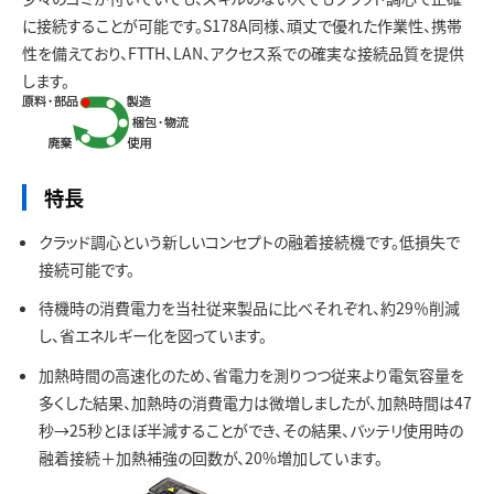
お問い合わせ
に接続することが可能です。S178A同様、頑丈で優れた作業性、携帯
性を備えており、FTTH、LAN、アクセス系での確実な接続品質を提供
します。
特長
クラッド調心という新しいコンセプトの融着接続機です。低損失で
接続可能です。
待機時の消費電力を当社従来製品に比べそれぞれ、約29％削減
し、省エネルギー化を図っています。
加熱時間の高速化のため、省電力を測りつつ従来より電気容量を
多くした結果、加熱時の消費電力は微増しましたが、加熱時間は47
秒→25秒とほぼ半減することができ、その結果、バッテリ使用時の
融着接続＋加熱補強の回数が、20%増加しています。