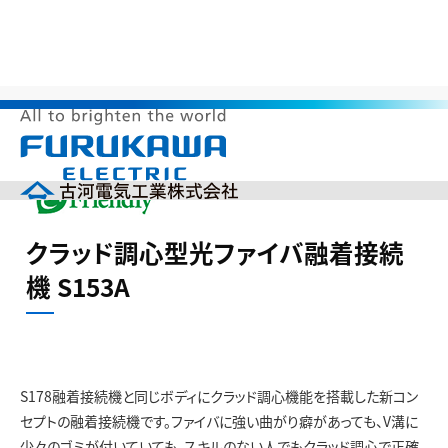
>
>
>
>
HOME
サステナビリティ
環境調和製品
ゼロエミッション
クラッド調心型光ファイバ融着接続機 S153A
メ
ニ
ュ
ー
企業情報
を
クラッド調心型光ファイバ融着接続
開
製品情報
く
機 S153A
研究開発
投資家の皆様へ（IR）
サステナビリティ
採用情報
S178融着接続機と同じボディにクラッド調心機能を搭載した新コン
English
中文(簡体)
セプトの融着接続機です。ファイバに強い曲がり癖があっても、V溝に
製品カタログ
ニュース
少々のゴミが付いていても、スキルのない人でもクラッド調心で正確