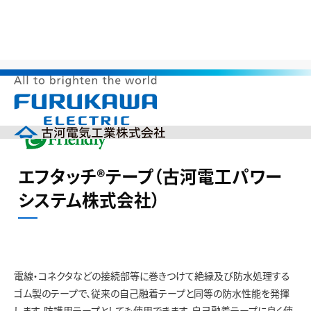
>
>
>
HOME
サステナビリティ
環境調和製品
環境影響物質フリー
>
エフタッチ®テープ（古河電工パワーシステム株式会社）
メ
ニ
ュ
ー
企業情報
を
エフタッチ®テープ（古河電工パワー
開
製品情報
く
システム株式会社）
研究開発
投資家の皆様へ（IR）
サステナビリティ
採用情報
電線・コネクタなどの接続部等に巻きつけて絶縁及び防水処理する
English
中文(簡体)
ゴム製のテープで、従来の自己融着テープと同等の防水性能を発揮
製品カタログ
ニュース
します。防護用テープとしても使用できます。自己融着テープに良く使